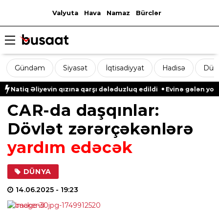
Valyuta
Hava
Namaz
Bürclər
Gündəm
Siyasət
İqtisadiyyat
Hadisə
Dün
atiq Əliyevin qızına qarşı dələduzluq edildi
Evinə gələn yol qo
CAR-da daşqınlar:
Dövlət zərərçəkənlərə
yardım edəcək
DÜNYA
14.06.2025
- 19:23