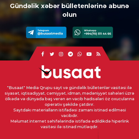
Gündəlik xəbər bülletenlərinə abunə
olun
"Busaat" Media Qrupu sayt və gündəlik bülletenlər vasitəsi ilə
siyasət, iqtisadiyyat, cəmiyyət, idman, mədəniyyət sahələri üzrə
ölkədə və dünyada baş verən ən vacib hadisələri öz oxucularına
operativ şəkildə çatdırır.
Saytdakı materialların istifadəsi zamanı istinad edilməsi
vacibdir.
Məlumat internet səhifələrində istifadə edildikdə hiperlink
vasitəsi ilə istinad mütləqdir.