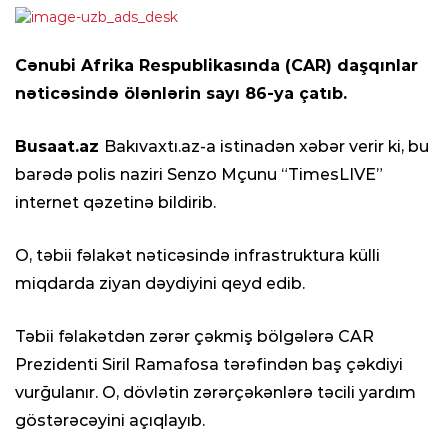
Cənubi Afrika Respublikasında (CAR) daşqınlar
nəticəsində ölənlərin sayı 86-ya çatıb.
Busaat.az
Bakıvaxtı.az-a istinadən xəbər verir ki, bu
barədə polis naziri Senzo Mçunu “TimesLIVE”
internet qəzetinə bildirib.
O, təbii fəlakət nəticəsində infrastruktura külli
miqdarda ziyan dəydiyini qeyd edib.
Təbii fəlakətdən zərər çəkmiş bölgələrə CAR
Prezidenti Siril Ramafosa tərəfindən baş çəkdiyi
vurğulanır. O, dövlətin zərərçəkənlərə təcili yardım
göstərəcəyini açıqlayıb.