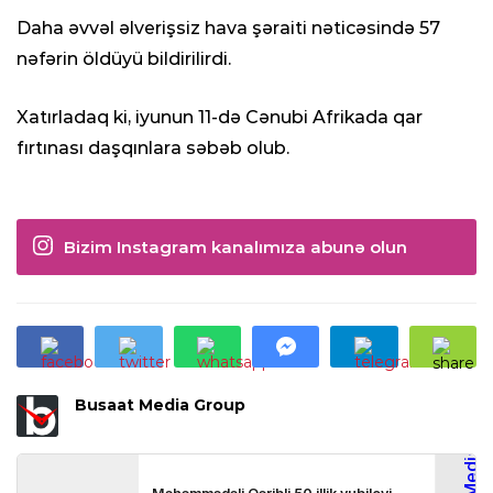
Daha əvvəl əlverişsiz hava şəraiti nəticəsində 57
nəfərin öldüyü bildirilirdi.
Xatırladaq ki, iyunun 11-də Cənubi Afrikada qar
fırtınası daşqınlara səbəb olub.
Bizim Instagram kanalımıza abunə olun
Busaat Media Group