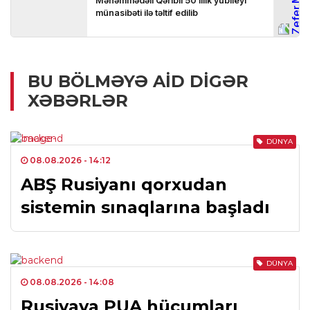
BU BÖLMƏYƏ AID DIGƏR
XƏBƏRLƏR
DÜNYA
08.08.2026
- 14:12
ABŞ Rusiyanı qorxudan
sistemin sınaqlarına başladı
DÜNYA
08.08.2026
- 14:08
Rusiyaya PUA hücumları