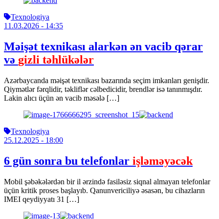
Texnologiya
11.03.2026
- 14:35
Məişət texnikası alarkən ən vacib qərar
və
gizli təhlükələr
Azərbaycanda məişət texnikası bazarında seçim imkanları genişdir.
Qiymətlər fərqlidir, təkliflər cəlbedicidir, brendlər isə tanınmışdır.
Lakin alıcı üçün ən vacib məsələ […]
Texnologiya
25.12.2025
- 18:00
6 gün sonra bu telefonlar
işləməyəcək
Mobil şəbəkələrdən bir il ərzində fasiləsiz siqnal almayan telefonlar
üçün kritik proses başlayıb. Qanunvericiliyə əsasən, bu cihazların
IMEI qeydiyyatı 31 […]