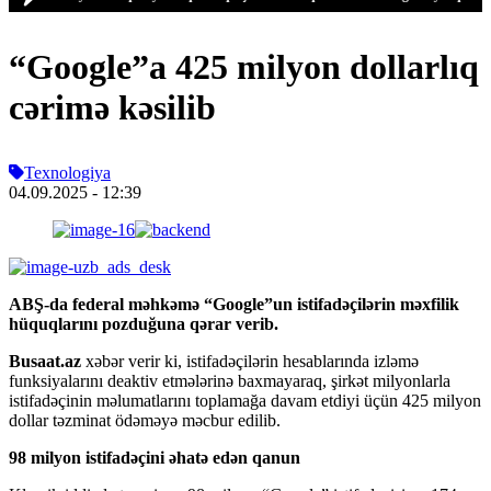
“Google”a 425 milyon dollarlıq
cərimə kəsilib
Texnologiya
04.09.2025
- 12:39
ABŞ-da federal məhkəmə “Google”un istifadəçilərin məxfilik
hüquqlarını pozduğuna qərar verib.
Busaat.az
xəbər verir ki, istifadəçilərin hesablarında izləmə
funksiyalarını deaktiv etmələrinə baxmayaraq, şirkət milyonlarla
istifadəçinin məlumatlarını toplamağa davam etdiyi üçün 425 milyon
dollar təzminat ödəməyə məcbur edilib.
98 milyon istifadəçini əhatə edən qanun