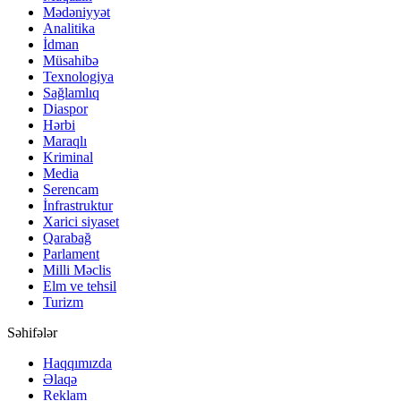
Mədəniyyət
Analitika
İdman
Müsahibə
Texnologiya
Sağlamlıq
Diaspor
Hərbi
Maraqlı
Kriminal
Media
Serencam
İnfrastruktur
Xarici siyaset
Qarabağ
Parlament
Milli Məclis
Elm ve tehsil
Turizm
Səhifələr
Haqqımızda
Əlaqə
Reklam