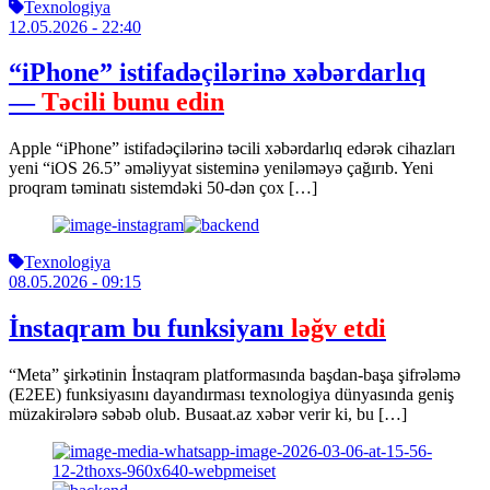
Texnologiya
12.05.2026
- 22:40
“iPhone” istifadəçilərinə xəbərdarlıq
—
Təcili bunu edin
Apple “iPhone” istifadəçilərinə təcili xəbərdarlıq edərək cihazları
yeni “iOS 26.5” əməliyyat sisteminə yeniləməyə çağırıb. Yeni
proqram təminatı sistemdəki 50-dən çox […]
Texnologiya
08.05.2026
- 09:15
İnstaqram bu funksiyanı
ləğv etdi
“Meta” şirkətinin İnstaqram platformasında başdan-başa şifrələmə
(E2EE) funksiyasını dayandırması texnologiya dünyasında geniş
müzakirələrə səbəb olub. Busaat.az xəbər verir ki, bu […]