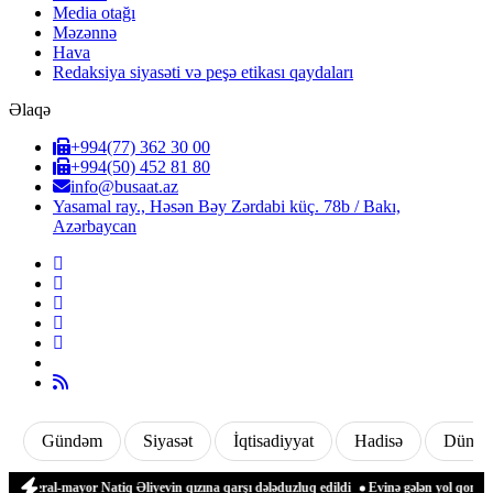
Media otağı
Məzənnə
Hava
Redaksiya siyasəti və peşə etikası qaydaları
Əlaqə
+994(77) 362 30 00
+994(50) 452 81 80
info@busaat.az
Yasamal ray., Həsən Bəy Zərdabi küç. 78b / Bakı,
Azərbaycan
Gündəm
Siyasət
İqtisadiyyat
Hadisə
Dünya
eral-mayor Natiq Əliyevin qızına qarşı dələduzluq edildi
Evinə gələn yol qonşusu tə