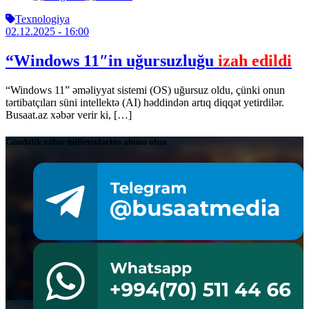
Texnologiya
02.12.2025
- 16:00
“Windows 11″in uğursuzluğu
izah edildi
“Windows 11” əməliyyat sistemi (OS) uğursuz oldu, çünki onun
tərtibatçıları süni intellektə (AI) həddindən artıq diqqət yetirdilər.
Busaat.az xəbər verir ki, […]
Gündəlik xəbər bülletenlərinə abunə olun