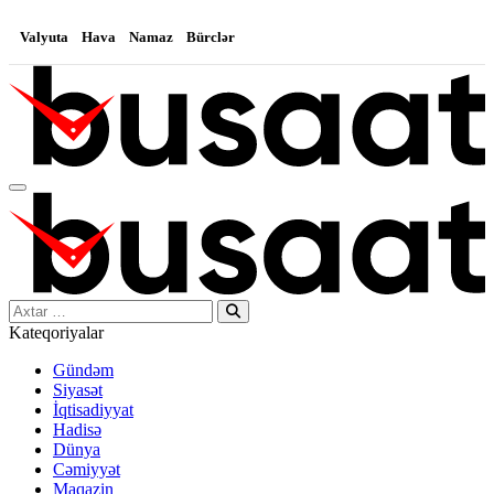
Valyuta
Hava
Namaz
Bürclər
Search…
Kateqoriyalar
Gündəm
Siyasət
İqtisadiyyat
Hadisə
Dünya
Cəmiyyət
Maqazin