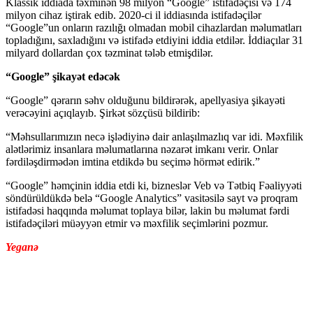
Klassik iddiada təxminən 98 milyon “Google” istifadəçisi və 174
milyon cihaz iştirak edib. 2020-ci il iddiasında istifadəçilər
“Google”un onların razılığı olmadan mobil cihazlardan məlumatları
topladığını, saxladığını və istifadə etdiyini iddia etdilər. İddiaçılar 31
milyard dollardan çox təzminat tələb etmişdilər.
“Google” şikayət edəcək
“Google” qərarın səhv olduğunu bildirərək, apellyasiya şikayəti
verəcəyini açıqlayıb. Şirkət sözçüsü bildirib:
“Məhsullarımızın necə işlədiyinə dair anlaşılmazlıq var idi. Məxfilik
alətlərimiz insanlara məlumatlarına nəzarət imkanı verir. Onlar
fərdiləşdirmədən imtina etdikdə bu seçimə hörmət edirik.”
“Google” həmçinin iddia etdi ki, bizneslər Veb və Tətbiq Fəaliyyəti
söndürüldükdə belə “Google Analytics” vasitəsilə sayt və proqram
istifadəsi haqqında məlumat toplaya bilər, lakin bu məlumat fərdi
istifadəçiləri müəyyən etmir və məxfilik seçimlərini pozmur.
Yeganə