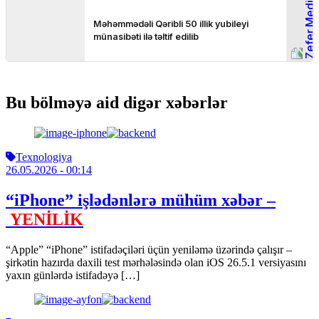
Bu bölməyə aid digər xəbərlər
Texnologiya
26.05.2026
- 00:14
“iPhone” işlədənlərə mühüm xəbər –
YENİLİK
“Apple” “iPhone” istifadəçiləri üçün yeniləmə üzərində çalışır –
şirkətin hazırda daxili test mərhələsində olan iOS 26.5.1 versiyasını
yaxın günlərdə istifadəyə […]