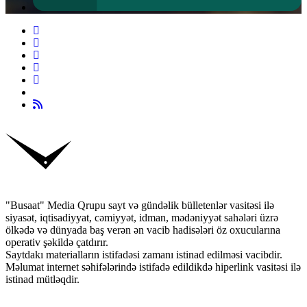
"Busaat" Media Qrupu sayt və gündəlik bülletenlər vasitəsi ilə
siyasət, iqtisadiyyat, cəmiyyət, idman, mədəniyyət sahələri üzrə
ölkədə və dünyada baş verən ən vacib hadisələri öz oxucularına
operativ şəkildə çatdırır.
Saytdakı materialların istifadəsi zamanı istinad edilməsi vacibdir.
Məlumat internet səhifələrində istifadə edildikdə hiperlink vasitəsi ilə
istinad mütləqdir.