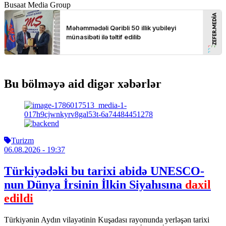
Busaat Media Group
Bu bölməyə aid digər xəbərlər
Turizm
06.08.2026
- 19:37
Türkiyədəki bu tarixi abidə UNESCO-
nun Dünya İrsinin İlkin Siyahısına
daxil
edildi
Türkiyənin Aydın vilayətinin Kuşadası rayonunda yerləşən tarixi