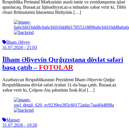
Respublika Perinatal Mərkəzinin əsaslı təmir və yenidənqurma işləri
aparılacaq. Busaat.az İqtisadiyyat.az-a istinadən xəbər verir ki, Tibbi
Ərazi Bölmələrini İdarəetmə Birliyinin […]
İlham Əliyev
31.07.2026
- 21:03
İlham Əliyevin Qırğızıstana dövlət səfəri
başa çatıb –
FOTOLAR
Azərbaycan Respublikasının Prezidenti İlham Əliyevin Qırğız
Respublikasına dövlət səfəri iyulun 31-də başa çatıb. Busaat.az
xəbər verir ki, Çolpon-Ata şəhərinin İssık-Kul […]
Manşet
31.07.2026
- 19:20