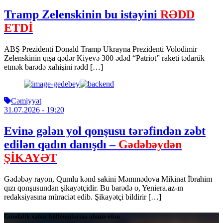
Tramp Zelenskinin bu istəyini
RƏDD
ETDİ
ABŞ Prezidenti Donald Tramp Ukrayna Prezidenti Volodimir
Zelenskinin qışa qədər Kiyevə 300 ədəd “Patriot” raketi tədarük
etmək barədə xahişini rədd […]
Cəmiyyət
31.07.2026
- 19:20
Evinə gələn yol qonşusu tərəfindən zəbt
edilən qadın danışdı –
Gədəbəydən
ŞİKAYƏT
Gədəbəy rayon, Qumlu kənd sakini Məmmədova Mikinat İbrahim
qızı qonşusundan şikayətçidir. Bu barədə o, Yeniera.az-ın
redaksiyasına müraciət edib. Şikayətçi bildirir […]
Gündəlik xəbər bülletenlərinə abunə olun