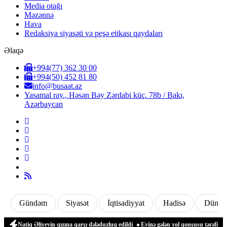
Media otağı
Məzənnə
Hava
Redaksiya siyasəti və peşə etikası qaydaları
Əlaqə
+994(77) 362 30 00
+994(50) 452 81 80
info@busaat.az
Yasamal ray., Həsən Bəy Zərdabi küç. 78b / Bakı,
Azərbaycan
Gündəm
Siyasət
İqtisadiyyat
Hadisə
Dünya
atiq Əliyevin qızına qarşı dələduzluq edildi
Evinə gələn yol qonşusu tərəfindən zə