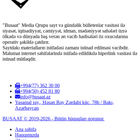
"Busaat" Media Qrupu sayt və gündəlik bülletenlər vasitəsi ilə
siyasət, iqtisadiyyat, cəmiyyət, idman, mədəniyyət sahələri üzrə
ölkədə və dünyada baş verən ən vacib hadisələri öz oxucularına
operativ şəkildə çatdırır.
Saytdakı materialların istifadəsi zamanı istinad edilməsi vacibdir.
Məlumat internet səhifələrində istifadə edildikdə hiperlink vasitəsi ilə
istinad mütləqdir.
+994(77) 362 30 00
+994(50) 452 81 80
info@busaat.az
Yasamal ray., Həsən Bəy Zərdabi küç. 78b / Bakı,
Azərbaycan
BUSAAT © 2019-2026 - Bütün hüquqları qorunur.
Ana səhifə
Haqqımızda