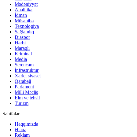
Mədəniyyət
Analitika
İdman
Müsahibə
Texnologiya
Sağlamlıq
Diaspor
Hərbi
Maraqlı
Kriminal
Media
Serencam
İnfrastruktur
Xarici siyaset
Qarabağ
Parlament
Milli Məclis
Elm ve tehsil
Turizm
Səhifələr
Haqqımızda
Əlaqə
Reklam