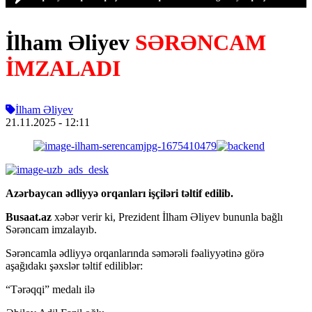
İlham Əliyev
SƏRƏNCAM
İMZALADI
İlham Əliyev
21.11.2025
- 12:11
Azərbaycan ədliyyə orqanları işçiləri təltif edilib.
Busaat.az
xəbər verir ki, Prezident İlham Əliyev bununla bağlı
Sərəncam imzalayıb.
Sərəncamla ədliyyə orqanlarında səmərəli fəaliyyətinə görə
aşağıdakı şəxslər təltif ediliblər:
“Tərəqqi” medalı ilə