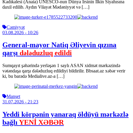
Kadıkalesi (Anaia) UNESCO-nun Dünya İrsinin İlkin Siyahısına
daxil edilib. Aydın Vilayət Mədəniyyət və […]
Cəmiyyət
03.08.2026
- 10:26
General-mayor Natiq Əliyevin qızına
qarşı
dələduzluq edildi
Sumqayıt şəhərində yerləşən 1 saylı ASAN xidmət mərkəzində
vətəndaşa qarşı dələduzluq edildiyi bildirilir. Bbsaat.az xəbər verir
ki, bu barədə Medialive.az-a […]
Manşet
31.07.2026
- 21:23
Yeddi körpənin yanaraq öldüyü mərkəzlə
bağlı
YENİ XƏBƏR