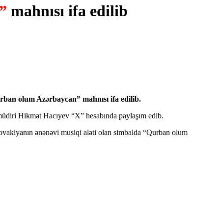
”
mahnısı ifa edilib
urban olum Azərbaycan” mahnısı ifa edilib.
n müdiri Hikmət Hacıyev “X” hesabında paylaşım edib.
Slovakiyanın ənənəvi musiqi aləti olan simbalda “Qurban olum