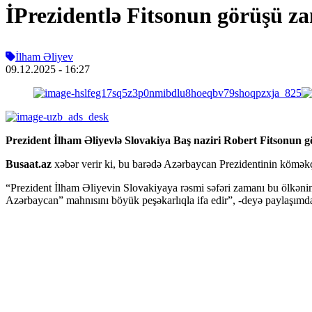
İPrezidentlə Fitsonun görüşü z
İlham Əliyev
09.12.2025
- 16:27
Prezident İlham Əliyevlə Slovakiya Baş naziri Robert Fitsonun 
Busaat.az
xəbər verir ki, bu barədə Azərbaycan Prezidentinin köməkç
“Prezident İlham Əliyevin Slovakiyaya rəsmi səfəri zamanı bu ölkənin
Azərbaycan” mahnısını böyük peşəkarlıqla ifa edir”, -deyə paylaşımda