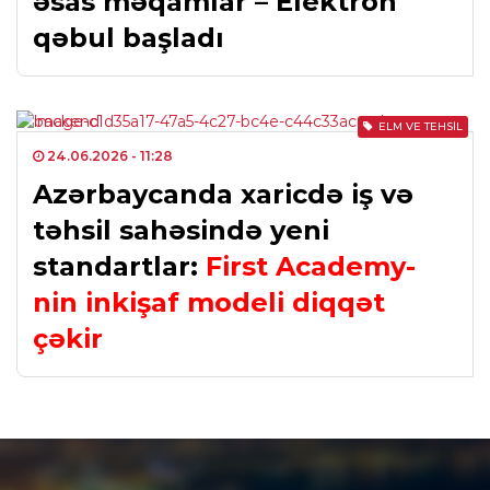
əsas məqamlar – Elektron
qəbul başladı
ELM VE TEHSIL
24.06.2026
- 11:28
Azərbaycanda xaricdə iş və
təhsil sahəsində yeni
standartlar:
First Academy-
nin inkişaf modeli diqqət
çəkir