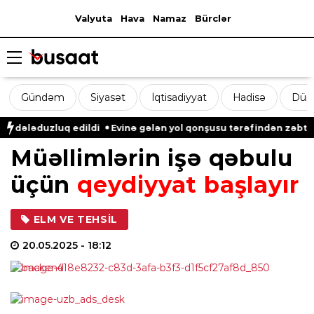
Valyuta
Hava
Namaz
Bürclər
Gündəm
Siyasət
İqtisadiyyat
Hadisə
Dün
dələduzluq edildi
Evinə gələn yol qonşusu tərəfindən zəbt edi
Müəllimlərin işə qəbulu
üçün
qeydiyyat başlayır
ELM VE TEHSIL
20.05.2025
- 18:12