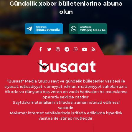
Gündəlik xəbər bülletenlərinə abunə
olun
"Busaat" Media Qrupu sayt və gündəlik bülletenlər vasitəsi ilə
siyasət, iqtisadiyyat, cəmiyyət, idman, mədəniyyət sahələri üzrə
ölkədə və dünyada baş verən ən vacib hadisələri öz oxucularına
operativ şəkildə çatdırır.
Saytdakı materialların istifadəsi zamanı istinad edilməsi
vacibdir.
Məlumat internet səhifələrində istifadə edildikdə hiperlink
vasitəsi ilə istinad mütləqdir.