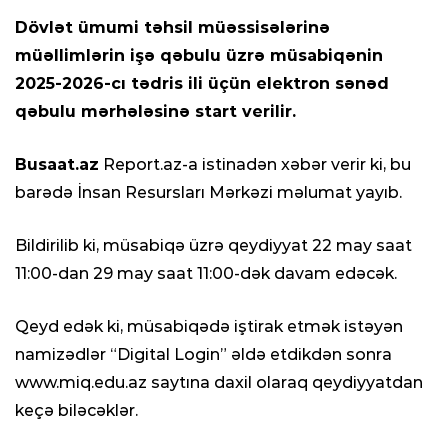
Dövlət ümumi təhsil müəssisələrinə
müəllimlərin işə qəbulu üzrə müsabiqənin
2025-2026-cı tədris ili üçün elektron sənəd
qəbulu mərhələsinə start verilir.
Busaat.az
Report.az-a istinadən xəbər verir ki, bu
barədə İnsan Resursları Mərkəzi məlumat yayıb.
Bildirilib ki, müsabiqə üzrə qeydiyyat 22 may saat
11:00-dan 29 may saat 11:00-dək davam edəcək.
Qeyd edək ki, müsabiqədə iştirak etmək istəyən
namizədlər “Digital Login” əldə etdikdən sonra
www.miq.edu.az saytına daxil olaraq qeydiyyatdan
keçə biləcəklər.