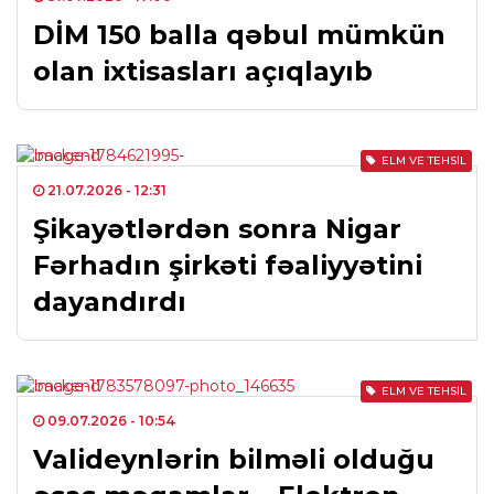
DİM 150 balla qəbul mümkün
olan ixtisasları açıqlayıb
ELM VE TEHSIL
21.07.2026
- 12:31
Şikayətlərdən sonra Nigar
Fərhadın şirkəti fəaliyyətini
dayandırdı
ELM VE TEHSIL
09.07.2026
- 10:54
Valideynlərin bilməli olduğu