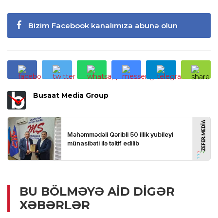
Bizim Facebook kanalımıza abunə olun
Busaat Media Group
BU BÖLMƏYƏ AID DIGƏR
XƏBƏRLƏR