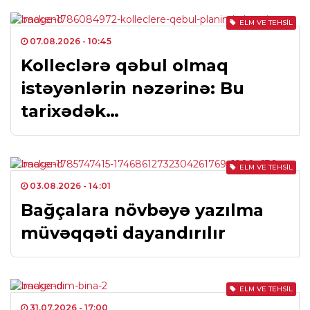
ELM VE TEHSIL
07.08.2026
- 10:45
Kolleclərə qəbul olmaq
istəyənlərin nəzərinə: Bu
tarixədək…
ELM VE TEHSIL
03.08.2026
- 14:01
Bağçalara növbəyə yazılma
müvəqqəti dayandırılır
ELM VE TEHSIL
31.07.2026
- 17:00