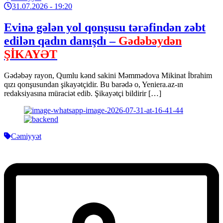
31.07.2026
- 19:20
Evinə gələn yol qonşusu tərəfindən zəbt
edilən qadın danışdı –
Gədəbəydən
ŞİKAYƏT
Gədəbəy rayon, Qumlu kənd sakini Məmmədova Mikinat İbrahim
qızı qonşusundan şikayətçidir. Bu barədə o, Yeniera.az-ın
redaksiyasına müraciət edib. Şikayətçi bildirir […]
Cəmiyyət