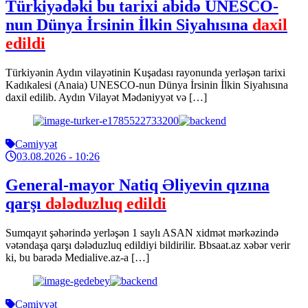
Türkiyədəki bu tarixi abidə UNESCO-
nun Dünya İrsinin İlkin Siyahısına
daxil
edildi
Türkiyənin Aydın vilayətinin Kuşadası rayonunda yerləşən tarixi
Kadıkalesi (Anaia) UNESCO-nun Dünya İrsinin İlkin Siyahısına
daxil edilib. Aydın Vilayət Mədəniyyət və […]
Cəmiyyət
03.08.2026
- 10:26
General-mayor Natiq Əliyevin qızına
qarşı
dələduzluq edildi
Sumqayıt şəhərində yerləşən 1 saylı ASAN xidmət mərkəzində
vətəndaşa qarşı dələduzluq edildiyi bildirilir. Bbsaat.az xəbər verir
ki, bu barədə Medialive.az-a […]
Cəmiyyət