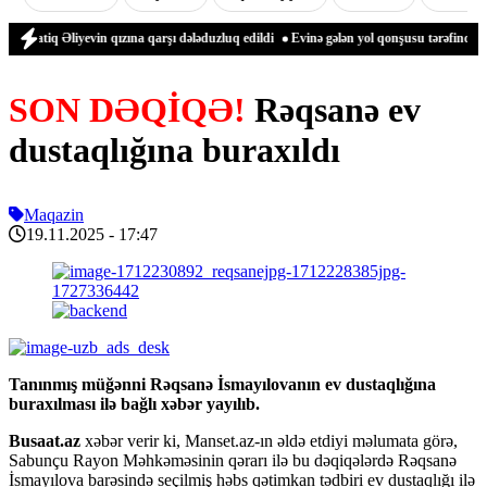
iq Əliyevin qızına qarşı dələduzluq edildi
Evinə gələn yol qonşusu tərəfindən zəbt
SON DƏQİQƏ!
Rəqsanə ev
dustaqlığına buraxıldı
Maqazin
19.11.2025
- 17:47
Tanınmış müğənni Rəqsanə İsmayılovanın ev dustaqlığına
buraxılması ilə bağlı xəbər yayılıb.
Busaat.az
xəbər verir ki, Manset.az-ın əldə etdiyi məlumata görə,
Sabunçu Rayon Məhkəməsinin qərarı ilə bu dəqiqələrdə Rəqsanə
İsmayılova barəsində seçilmiş həbs qətimkan tədbiri ev dustaqlığı ilə