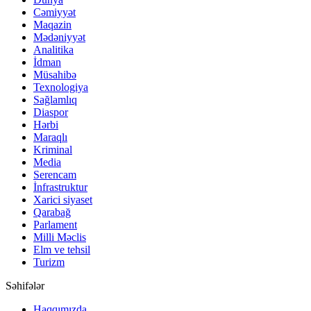
Cəmiyyət
Maqazin
Mədəniyyət
Analitika
İdman
Müsahibə
Texnologiya
Sağlamlıq
Diaspor
Hərbi
Maraqlı
Kriminal
Media
Serencam
İnfrastruktur
Xarici siyaset
Qarabağ
Parlament
Milli Məclis
Elm ve tehsil
Turizm
Səhifələr
Haqqımızda