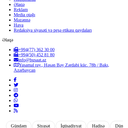
Əlaqə
Reklam
Media otağı
Məzənnə
Hava
Redaksiya siyasəti və peşə etikası qaydaları
Əlaqə
+994(77) 362 30 00
+994(50) 452 81 80
info@busaat.az
Yasamal ray., Həsən Bəy Zərdabi küç. 78b / Bakı,
Azərbaycan
Gündəm
Siyasət
İqtisadiyyat
Hadisə
Dünya