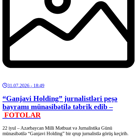
31.07.2026
- 18:49
“Ganjavi Holding” jurnalistləri peşə
bayramı münasibətilə təbrik edib –
FOTOLAR
22 iyul – Azərbaycan Milli Mətbuat və Jurnalistika Günü
münasibətilə “Ganjavi Holding” bir qrup jurnalistlə görüş keçirib.