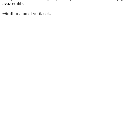
əvəz edilib.
Ətraflı məlumat veriləcək.