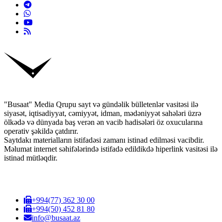
"Busaat" Media Qrupu sayt və gündəlik bülletenlər vasitəsi ilə
siyasət, iqtisadiyyat, cəmiyyət, idman, mədəniyyət sahələri üzrə
ölkədə və dünyada baş verən ən vacib hadisələri öz oxucularına
operativ şəkildə çatdırır.
Saytdakı materialların istifadəsi zamanı istinad edilməsi vacibdir.
Məlumat internet səhifələrində istifadə edildikdə hiperlink vasitəsi ilə
istinad mütləqdir.
+994(77) 362 30 00
+994(50) 452 81 80
info@busaat.az