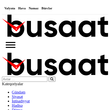
Valyuta
Hava
Namaz
Bürclər
Search…
Kateqoriyalar
Gündəm
Siyasət
İqtisadiyyat
Hadisə
Dünya