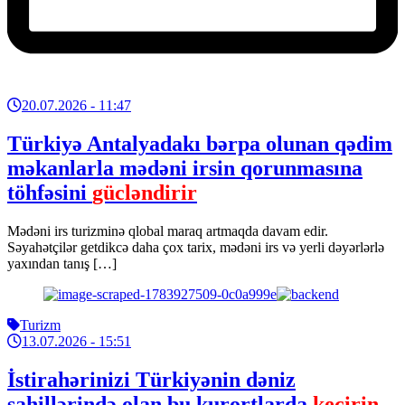
20.07.2026
- 11:47
Türkiyə Antalyadakı bərpa olunan qədim
məkanlarla mədəni irsin qorunmasına
töhfəsini
gücləndirir
Mədəni irs turizminə qlobal maraq artmaqda davam edir.
Səyahətçilər getdikcə daha çox tarix, mədəni irs və yerli dəyərlərlə
yaxından tanış […]
Turizm
13.07.2026
- 15:51
İstirahərinizi Türkiyənin dəniz
sahillərində olan bu kurortlarda
keçirin