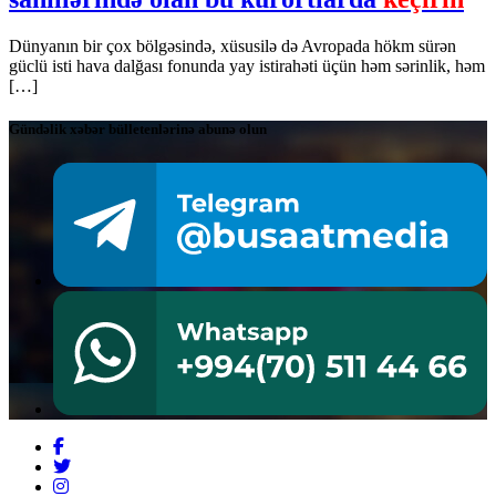
Dünyanın bir çox bölgəsində, xüsusilə də Avropada hökm sürən
güclü isti hava dalğası fonunda yay istirahəti üçün həm sərinlik, həm
[…]
Gündəlik xəbər bülletenlərinə abunə olun