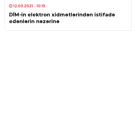
12.03.2021
- 10:15
DİM-in elektron xidmətlərindən istifadə
edənlərin nəzərinə