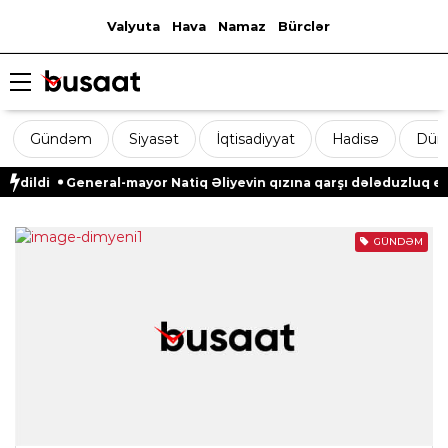
Valyuta
Hava
Namaz
Bürclər
Gündəm
Siyasət
İqtisadiyyat
Hadisə
Dün
edildi
General-mayor Natiq Əliyevin qızına qarşı dələduzluq edil
GÜNDƏM