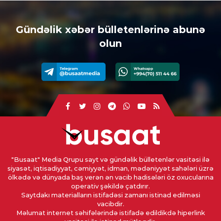
Gündəlik xəbər bülletenlərinə abunə
olun
"Busaat" Media Qrupu sayt və gündəlik bülletenlər vasitəsi ilə
siyasət, iqtisadiyyat, cəmiyyət, idman, mədəniyyət sahələri üzrə
ölkədə və dünyada baş verən ən vacib hadisələri öz oxucularına
operativ şəkildə çatdırır.
Saytdakı materialların istifadəsi zamanı istinad edilməsi
vacibdir.
Məlumat internet səhifələrində istifadə edildikdə hiperlink