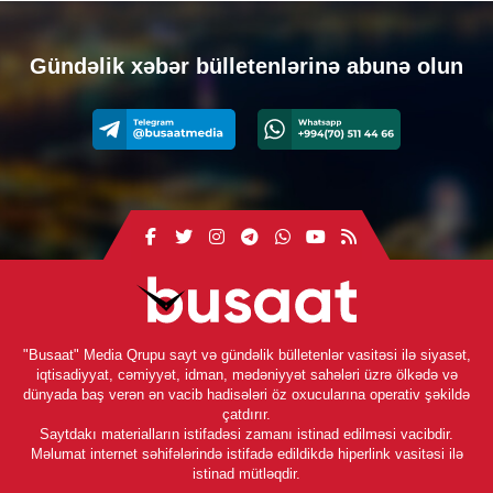
Gündəlik xəbər bülletenlərinə abunə olun
"Busaat" Media Qrupu sayt və gündəlik bülletenlər vasitəsi ilə siyasət,
iqtisadiyyat, cəmiyyət, idman, mədəniyyət sahələri üzrə ölkədə və
dünyada baş verən ən vacib hadisələri öz oxucularına operativ şəkildə
çatdırır.
Saytdakı materialların istifadəsi zamanı istinad edilməsi vacibdir.
Məlumat internet səhifələrində istifadə edildikdə hiperlink vasitəsi ilə
istinad mütləqdir.