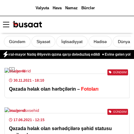
Valyuta
Hava
Namaz
Bürclər
Gündəm
Siyasət
İqtisadiyyat
Hadisə
Dünya
neral-mayor Natiq Əliyevin qızına qarşı dələduzluq edildi
Evinə gələn yol qo
GÜNDƏM
30.11.2021
- 18:10
Qəzada həlak olan hərbçilərin –
Fotoları
GÜNDƏM
17.06.2021
- 12:15
Qəzada həlak olan sərhədçilərə şəhid statusu