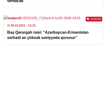
veriləcək
GÜNDƏM
06.03.2021
- 14:15
Baş Qərargah rəisi: “Azərbaycan-Ermənistan
sərhədi ən yüksək səviyyədə qorunur”