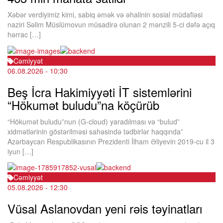
Xəbər verdiyimiz kimi, sabiq əmək və əhalinin sosial müdafiəsi
naziri Səlim Müslümovun müsadirə olunan 2 mənzili 5-ci dəfə açıq
hərrac […]
Cəmiyyət
06.08.2026
- 10:30
Beş İcra Hakimiyyəti İT sistemlərini
“Hökumət buludu”na köçürüb
“Hökumət buludu”nun (G-cloud) yaradılması və “bulud”
xidmətlərinin göstərilməsi sahəsində tədbirlər haqqında”
Azərbaycan Respublikasının Prezidenti İlham Əliyevin 2019-cu il 3
iyun […]
Cəmiyyət
05.08.2026
- 12:30
Vüsal Aslanovdan yeni rəis təyinatları