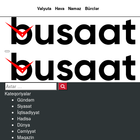
Valyuta
Hava
Namaz
Bürclər
Search…
Kateqoriyalar
Gündəm
Siyasət
İqtisadiyyat
Hadisə
Dünya
Cəmiyyət
Maqazin