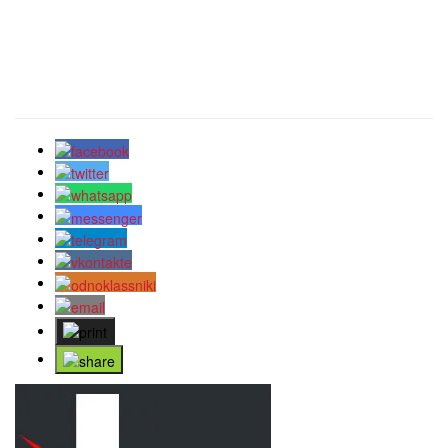
Bizim Telegram kanalımıza abunə olun