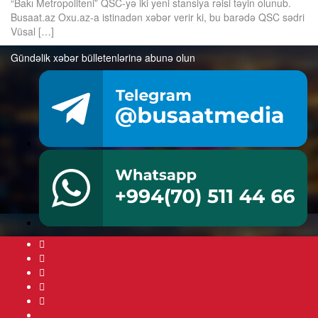
“Bakı Metropoliteni” QSC-yə iki yeni stansiya rəisi təyin olunub.
Busaat.az Oxu.az-a istinadən xəbər verir ki, bu barədə QSC sədri
Vüsal […]
Gündəlik xəbər bülletenlərinə abunə olun