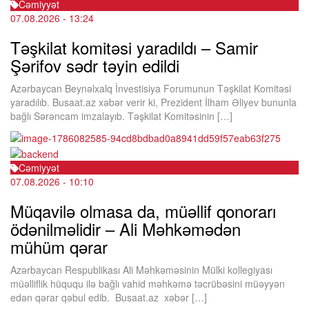
Cəmiyyət
07.08.2026
- 13:24
Təşkilat komitəsi yaradıldı – Samir
Şərifov sədr təyin edildi
Azərbaycan Beynəlxalq İnvestisiya Forumunun Təşkilat Komitəsi
yaradılıb. Busaat.az xəbər verir ki, Prezident İlham Əliyev bununla
bağlı Sərəncam imzalayıb. Təşkilat Komitəsinin […]
Cəmiyyət
07.08.2026
- 10:10
Müqavilə olmasa da, müəllif qonorarı
ödənilməlidir – Ali Məhkəmədən
mühüm qərar
Azərbaycan Respublikası Ali Məhkəməsinin Mülki kollegiyası
müəlliflik hüququ ilə bağlı vahid məhkəmə təcrübəsini müəyyən
edən qərar qəbul edib. Busaat.az xəbər […]