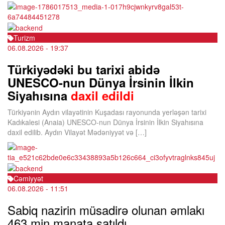
Turizm
06.08.2026
- 19:37
Türkiyədəki bu tarixi abidə
UNESCO-nun Dünya İrsinin İlkin
Siyahısına
daxil edildi
Türkiyənin Aydın vilayətinin Kuşadası rayonunda yerləşən tarixi
Kadıkalesi (Anaia) UNESCO-nun Dünya İrsinin İlkin Siyahısına
daxil edilib. Aydın Vilayət Mədəniyyət və […]
Cəmiyyət
06.08.2026
- 11:51
Sabiq nazirin müsadirə olunan əmlakı
463 min manata satıldı