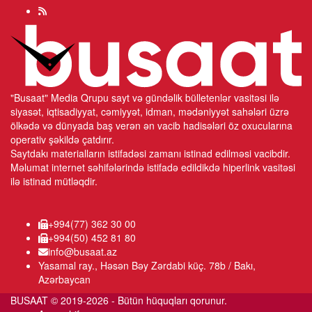
"Busaat" Media Qrupu sayt və gündəlik bülletenlər vasitəsi ilə
siyasət, iqtisadiyyat, cəmiyyət, idman, mədəniyyət sahələri üzrə
ölkədə və dünyada baş verən ən vacib hadisələri öz oxucularına
operativ şəkildə çatdırır.
Saytdakı materialların istifadəsi zamanı istinad edilməsi vacibdir.
Məlumat internet səhifələrində istifadə edildikdə hiperlink vasitəsi
ilə istinad mütləqdir.
+994(77) 362 30 00
+994(50) 452 81 80
info@busaat.az
Yasamal ray., Həsən Bəy Zərdabi küç. 78b / Bakı,
Azərbaycan
BUSAAT © 2019-2026 - Bütün hüquqları qorunur.