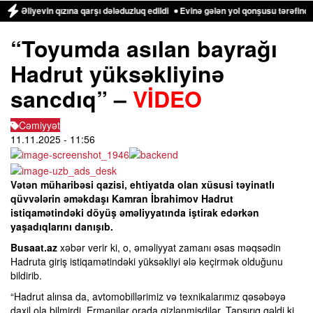
iyevin qızına qarşı dələduzluq edildi
Evinə gələn yol qonşusu tərəfindən zəb
“Toyumda asılan bayrağı
Hadrut yüksəkliyinə
sancdıq” –
VİDEO
Cəmiyyət
11.11.2025
- 11:56
Vətən müharibəsi qazisi, ehtiyatda olan xüsusi təyinatlı
qüvvələrin əməkdaşı Kamran İbrahimov Hadrut
istiqamətindəki döyüş əməliyyatında iştirak edərkən
yaşadıqlarını danışıb.
Busaat.az
xəbər verir ki, o, əməliyyat zamanı əsas məqsədin
Hadruta giriş istiqamətindəki yüksəkliyi ələ keçirmək olduğunu
bildirib.
“Hadrut alınsa da, avtomobillərimiz və texnikalarımız qəsəbəyə
daxil ola bilmirdi. Ermənilər orada gizlənmişdilər. Tapşırıq gəldi ki,