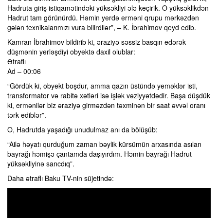
Hadruta giriş istiqamətindəki yüksəkliyi ələ keçirik. O yüksəklikdən
Hadrut tam görünürdü. Həmin yerdə erməni qrupu mərkəzdən
gələn texnikalarımızı vura bilirdilər”, – K. İbrahimov qeyd edib.
Kamran İbrahimov bildirib ki, əraziyə səssiz basqın edərək
düşmənin yerləşdiyi obyektə daxil olublar:
Ətraflı
Ad – 00:06
“Gördük ki, obyekt boşdur, amma qazın üstündə yeməklər isti,
transformator və rabitə xətləri isə işlək vəziyyətdədir. Başa düşdük
ki, ermənilər biz əraziyə girməzdən təxminən bir saat əvvəl oranı
tərk ediblər”.
O, Hadrutda yaşadığı unudulmaz anı da bölüşüb:
“Ailə həyatı qurduğum zaman bəylik kürsümün arxasında asılan
bayrağı həmişə çantamda daşıyırdım. Həmin bayrağı Hadrut
yüksəkliyinə sancdıq”.
Daha ətraflı Baku TV-nin süjetində: