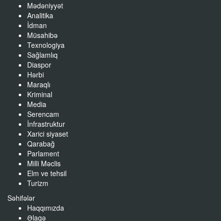
Mədəniyyət
Analitika
İdman
Müsahibə
Texnologiya
Sağlamlıq
Diaspor
Hərbi
Maraqlı
Kriminal
Media
Serencam
İnfrastruktur
Xarici siyaset
Qarabağ
Parlament
Milli Məclis
Elm ve tehsil
Turizm
Səhifələr
Haqqımızda
Əlaqə