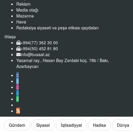
Reklam
Media otağı
Məzənnə
Hava
Redaksiya siyasəti və peşə etikası qaydaları
Əlaqə
+994(77) 362 30 00
+994(50) 452 81 80
info@busaat.az
Yasamal ray., Həsən Bəy Zərdabi küç. 78b / Bakı,
Azərbaycan
Gündəm
Siyasət
İqtisadiyyat
Hadisə
Dünya