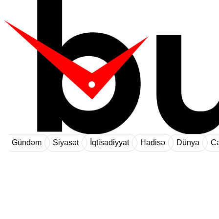
Gündəm
Siyasət
İqtisadiyyat
Hadisə
Dünya
Cə