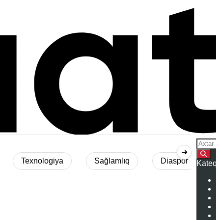
Searc
➜
Texnologiya
Sağlamlıq
Diaspor
Kateqo
S
İ