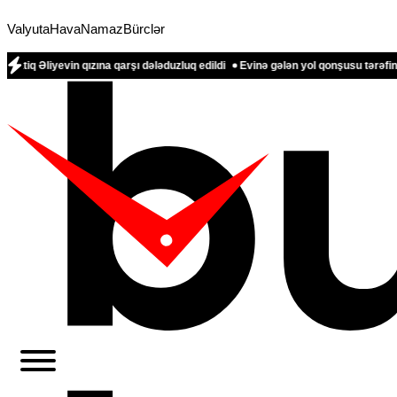
Valyuta
Hava
Namaz
Bürclər
 qızına qarşı dələduzluq edildi
Evinə gələn yol qonşusu tərəfindən zəbt edi