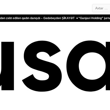
Search…
lən qadın danışdı – Gədəbəydən ŞİKAYƏT
“Ganjavi Holding” jurnalistləri peşə