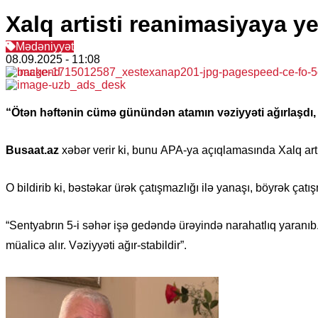
Xalq artisti reanimasiyaya ye
Mədəniyyət
08.09.2025
- 11:08
“Ötən həftənin cümə günündən atamın vəziyyəti ağırlaşdı, 
Busaat.az
xəbər verir ki, bunu APA-ya açıqlamasında Xalq art
O bildirib ki, bəstəkar ürək çatışmazlığı ilə yanaşı, böyrək çatı
“Sentyabrın 5-i səhər işə gedəndə ürəyində narahatlıq yaranıb
müalicə alır. Vəziyyəti ağır-stabildir”.