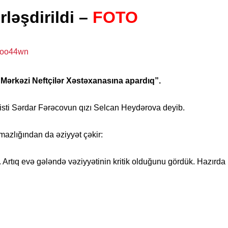
rləşdirildi –
FOTO
Mərkəzi Neftçilər Xəstəxanasına apardıq”.
isti Sərdar Fərəcovun qızı Selcan Heydərova deyib.
şmazlığından da əziyyət çəkir:
. Artıq evə gələndə vəziyyətinin kritik olduğunu gördük. Hazır