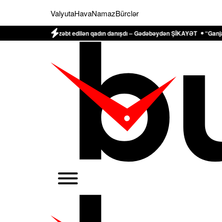
Valyuta
Hava
Namaz
Bürclər
əfindən zəbt edilən qadın danışdı – Gədəbəydən ŞİKAYƏT
“Ganjavi Holding” j