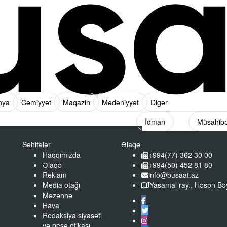
nya
Cəmiyyət
Maqazin
Mədəniyyət
Digər
İdman
Müsahib
Səhifələr
Əlaqə
Haqqımızda
+994(77) 362 30 00
Əlaqə
+994(50) 452 81 80
Reklam
info@busaat.az
Media otağı
Yasamal ray., Həsən Bəy
Məzənnə
Hava
Redaksiya siyasəti
və peşə etikası