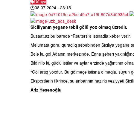
Dünya
08.07.2024
- 23:15
Siciliyanın yeganə təbii gölü yox olmaq üzrədir.
Busaat.az bu barədə “Reuters”ə istinadla xəbər verir.
Məlumata görə, quraqlıq səbəbindən Siciliya yeganə təbii 
Belə ki, göl Adanın mərkəzində, Enna şəhəri yaxınlığınd
Bildirilib ki, güclü istilər və aylar ərzində yağıntının o
“Göl artıq yoxdur. Bu gölməçə istisna olmaqla, suyun gö
Ekspertlərin fikrincə, su anbarının hazırkı vəziyyəti Siciliy
Ariz Həsənoğlu