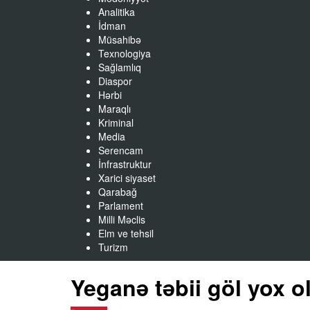
Analitika
İdman
Müsahibə
Texnologiya
Sağlamlıq
Diaspor
Hərbi
Maraqlı
Kriminal
Media
Serencam
İnfrastruktur
Xarici siyaset
Qarabağ
Parlament
Milli Məclis
Elm ve tehsil
Turizm
Yeganə təbii göl yox o