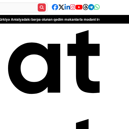
dakı bərpa olunan qədim məkanlarla mədəni irsin qorunmasına töhfəsini güclən