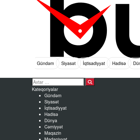
Gündəm
Siyasət
İqtisadiyyat
Hadisə
Dü
Search…
Kateqoriyalar
Gündəm
Siyasət
İqtisadiyyat
Hadisə
Dünya
Cəmiyyət
Maqazin
Mədəniyyət