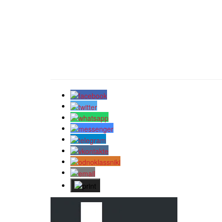
Bizim Twitter kanalımıza abunə olun