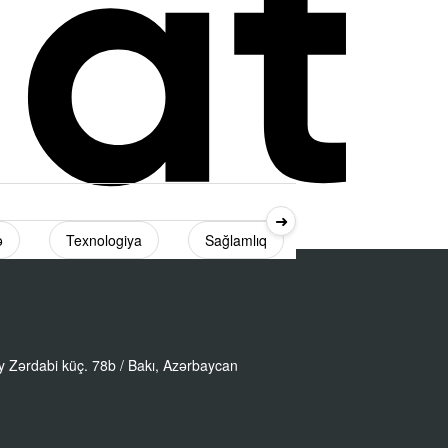
➜
ə
Texnologiya
Sağlamlıq
Diaspor
 Zərdabi küç. 78b / Bakı, Azərbaycan