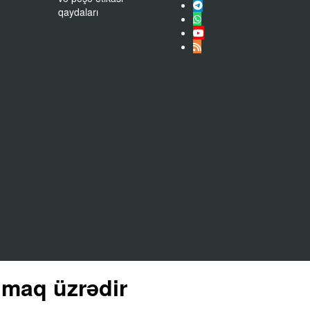
qaydaları
lmaq üzrədir