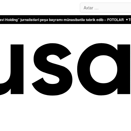
Search…
urnalistləri peşə bayramı münasibətilə təbrik edib – FOTOLAR
Türkiyə Antalya