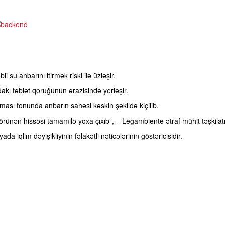
su anbarını itirmək riski ilə üzləşir.
akı təbiət qoruğunun ərazisində yerləşir.
lmaması fonunda anbarın sahəsi kəskin şəkildə kiçilib.
rünən hissəsi tamamilə yoxa çıxıb”, – Legambiente ətraf mühit təşkilatı 
ada iqlim dəyişikliyinin fəlakətli nəticələrinin göstəricisidir.