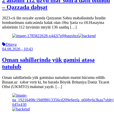
2 ailənin 112 üzvü illər sonra dəfn olundu
– Qəzzada dəhşət
2023-cü ilin noyabr ayında Qəzzanın Səbra məhəlləsində İsrailin
bombardmanı nəticəsində həlak olan Əbu Şəriə və Əl-Həsəyinə
ailələrinin 112 üzvünün meyiti 136 saatlıq […]
Dünya
04.08.2026
- 10:43
Oman sahillərində yük gəmisi atəşə
tutulub
Oman sahillərində yük gəmisinə naməlum mərmi hücumu edilib.
Busaat.az xəbər verir ki, bu barədə Böyük Britaniya Dəniz Ticarət
Ofisi (UKMTO) məlumat yayıb. […]