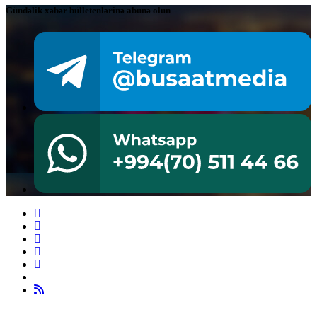
Gündəlik xəbər bülletenlərinə abunə olun