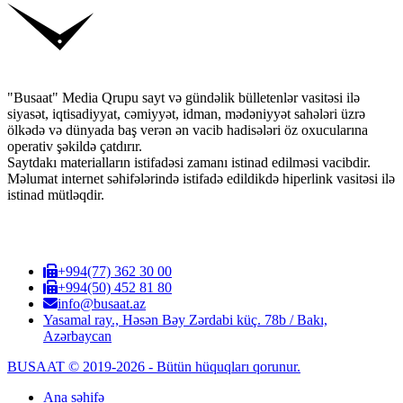
"Busaat" Media Qrupu sayt və gündəlik bülletenlər vasitəsi ilə
siyasət, iqtisadiyyat, cəmiyyət, idman, mədəniyyət sahələri üzrə
ölkədə və dünyada baş verən ən vacib hadisələri öz oxucularına
operativ şəkildə çatdırır.
Saytdakı materialların istifadəsi zamanı istinad edilməsi vacibdir.
Məlumat internet səhifələrində istifadə edildikdə hiperlink vasitəsi ilə
istinad mütləqdir.
+994(77) 362 30 00
+994(50) 452 81 80
info@busaat.az
Yasamal ray., Həsən Bəy Zərdabi küç. 78b / Bakı,
Azərbaycan
BUSAAT © 2019-2026 - Bütün hüquqları qorunur.
Ana səhifə