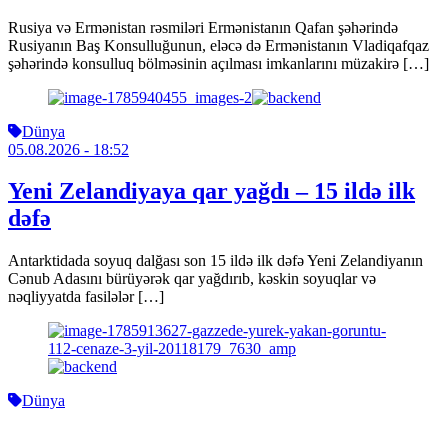
Rusiya və Ermənistan rəsmiləri Ermənistanın Qafan şəhərində
Rusiyanın Baş Konsulluğunun, eləcə də Ermənistanın Vladiqafqaz
şəhərində konsulluq bölməsinin açılması imkanlarını müzakirə […]
Dünya
05.08.2026
- 18:52
Yeni Zelandiyaya qar yağdı – 15 ildə ilk
dəfə
Antarktidada soyuq dalğası son 15 ildə ilk dəfə Yeni Zelandiyanın
Cənub Adasını bürüyərək qar yağdırıb, kəskin soyuqlar və
nəqliyyatda fasilələr […]
Dünya