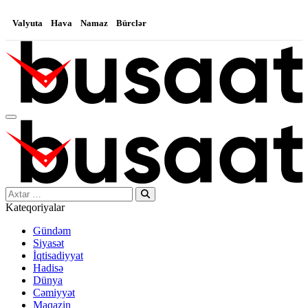
Valyuta
Hava
Namaz
Bürclər
Search…
Kateqoriyalar
Gündəm
Siyasət
İqtisadiyyat
Hadisə
Dünya
Cəmiyyət
Maqazin