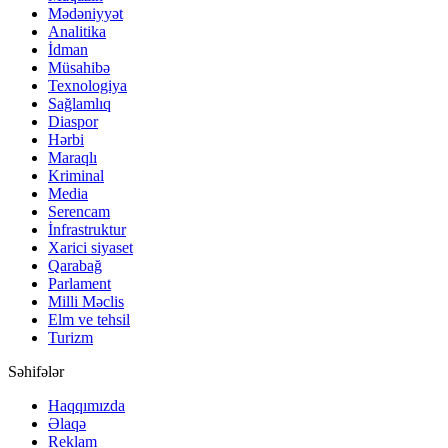
Mədəniyyət
Analitika
İdman
Müsahibə
Texnologiya
Sağlamlıq
Diaspor
Hərbi
Maraqlı
Kriminal
Media
Serencam
İnfrastruktur
Xarici siyaset
Qarabağ
Parlament
Milli Məclis
Elm ve tehsil
Turizm
Səhifələr
Haqqımızda
Əlaqə
Reklam