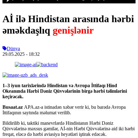
Aİ ilə Hindistan arasında hərbi
əməkdaşlıq
genişlənir
Dünya
29.05.2025
- 18:32
1–3 iyun tarixlərində Hindistan və Avropa İttifaqı Hind
Okeanında Hərbi Dəniz Qüvvələrinin birgə hərbi təlimlərini
keçirəcək.
Busaat.az
APA.az-a istinadən xəbər verir ki, bu barədə Avropa
İttifaqının saytında məlumat verilib.
Bildirilib ki, taktiki manevrlərdə Hindistanın Hərbi Dəniz
Qüvvələrinə məxsus gəmilər, Aİ-nin Hərbi Qüvvələrinə aid iki hərbi
freqat, eləcə də hərbi aviasiya heyətləri iştirak edəcək.