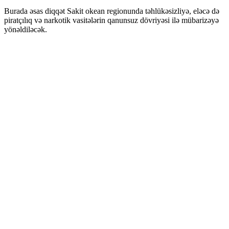
Burada əsas diqqət Sakit okean regionunda təhlükəsizliyə, eləcə də
piratçılıq və narkotik vasitələrin qanunsuz dövriyəsi ilə mübarizəyə
yönəldiləcək.