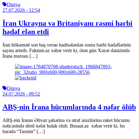
Dünya
27.07.2026
- 12:54
İran Ukrayna və Britaniyanı rəsmi hərbi
hədəf elan etdi
İran hökuməti son baş verən hadisələrdən sonra hərbi hədəflərinin
sayını artırıb. Faktum.az xəbər verir ki, ötən gün Xəzər dənizində
İrana məxsus […]
Dünya
24.07.2026
- 09:52
ABŞ-nin İrana hücumlarında 4 nəfər ölüb
ABŞ-nin İranın Əhvaz şəhərinə və ətraf ərazilərinə raket hücumu
nəticəsində dörd nəfər həlak olub. Busaat.az xəbər verir ki, bu
barədə “Tasnim” […]