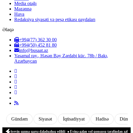
Media otağı
Məzənnə
Hava
Redaksiya siyasəti və peşə etikası qaydaları
Əlaqə
+994(77) 362 30 00
+994(50) 452 81 80
info@busaat.az
Yasamal ray., Həsən Bəy Zərdabi küç. 78b / Bakı,
Azərbaycan
Gündəm
Siyasət
İqtisadiyyat
Hadisə
Dünya
iyevin qızına qarşı dələduzluq edildi
Evinə gələn yol qonşusu tərəfindən zəbt edil