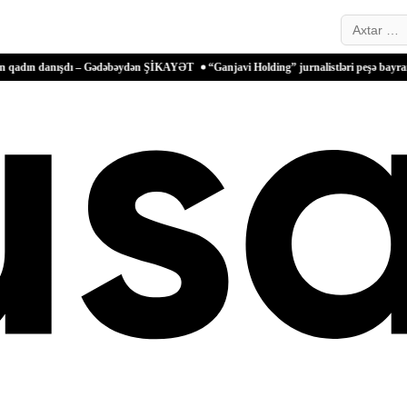
Search…
nışdı – Gədəbəydən ŞİKAYƏT
“Ganjavi Holding” jurnalistləri peşə bayramı münasibə