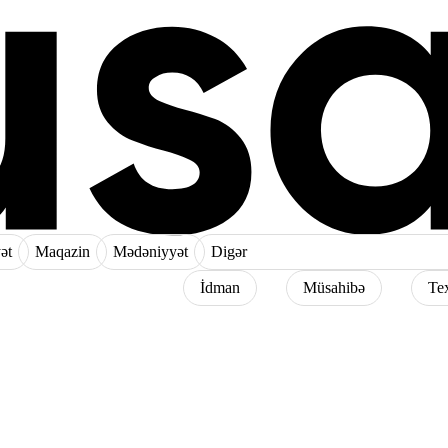
ət
Maqazin
Mədəniyyət
Digər
İdman
Müsahibə
Te