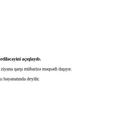
diləcəyini açıqlayıb.
u ziyana qarşı mübarizə məqsədi daşıyır.
ı bəyanatında deyilir.