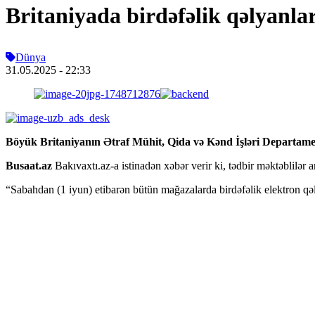
Britaniyada birdəfəlik qəlyanl
Dünya
31.05.2025
- 22:33
Böyük Britaniyanın Ətraf Mühit, Qida və Kənd İşləri Departamenti
Busaat.az
Bakıvaxtı.az-a istinadən xəbər verir ki, tədbir məktəblilər
“Sabahdan (1 iyun) etibarən bütün mağazalarda birdəfəlik elektron qəl