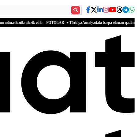
tilə təbrik edib – FOTOLAR
Türkiyə Antalyadakı bərpa olunan qədim məkanlarla mədə