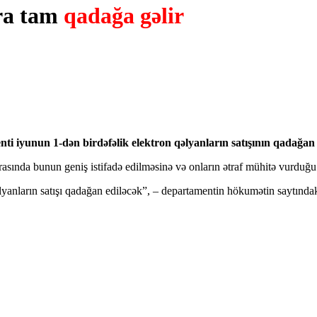
ara tam
qadağa gəlir
 iyunun 1-dən birdəfəlik elektron qəlyanların satışının qadağan e
 arasında bunun geniş istifadə edilməsinə və onların ətraf mühitə vurduğ
yanların satışı qadağan ediləcək”, – departamentin hökumətin saytındak