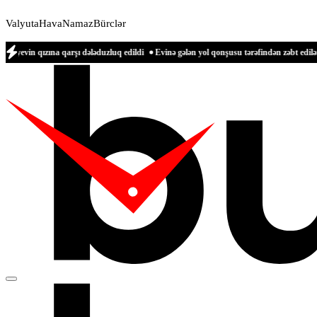
Valyuta
Hava
Namaz
Bürclər
a qarşı dələduzluq edildi
Evinə gələn yol qonşusu tərəfindən zəbt edilən qadın da