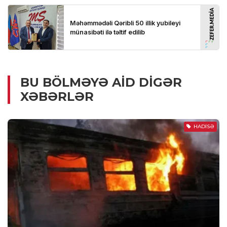
BU BÖLMƏYƏ AID DIGƏR
XƏBƏRLƏR
HADISƏ