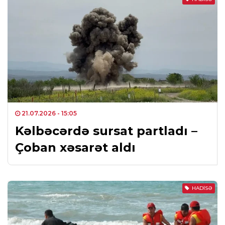
21.07.2026
- 15:05
Kəlbəcərdə sursat partladı –
Çoban xəsarət aldı
HADISƏ