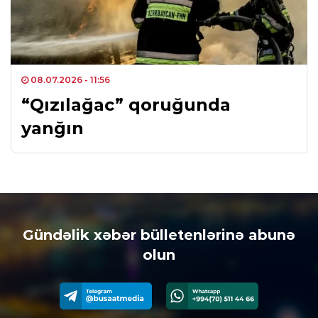
08.07.2026
- 11:56
“Qızılağac” qoruğunda
yanğın
Gündəlik xəbər bülletenlərinə abunə
olun