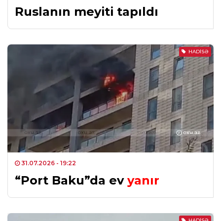
Ruslanın meyiti tapıldı
HADISƏ
31.07.2026
- 19:22
“Port Baku”da ev
yanır
HADISƏ