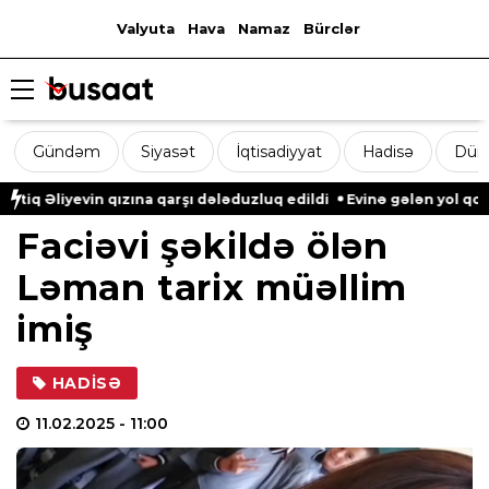
Valyuta
Hava
Namaz
Bürclər
Gündəm
Siyasət
İqtisadiyyat
Hadisə
Dün
vin qızına qarşı dələduzluq edildi
Evinə gələn yol qonşusu tərə
Faciəvi şəkildə ölən
Ləman tarix müəllim
imiş
HADISƏ
11.02.2025
- 11:00