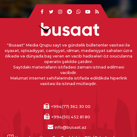
"Busaat" Media Qrupu sayt və gündəlik bülletenlər vasitəsi ilə
siyasət, iqtisadiyyat, cəmiyyət, idman, mədəniyyət sahələri üzrə
ölkədə və dünyada baş verən ən vacib hadisələri öz oxucularına
operativ şəkildə çatdırır.
Saytdakı materialların istifadəsi zamanı istinad edilməsi
vacibdir.
Məlumat internet səhifələrində istifadə edildikdə hiperlink
vasitəsi ilə istinad mütləqdir.
+994(77) 362 30 00
+994(50) 452 81 80
info@busaat.az