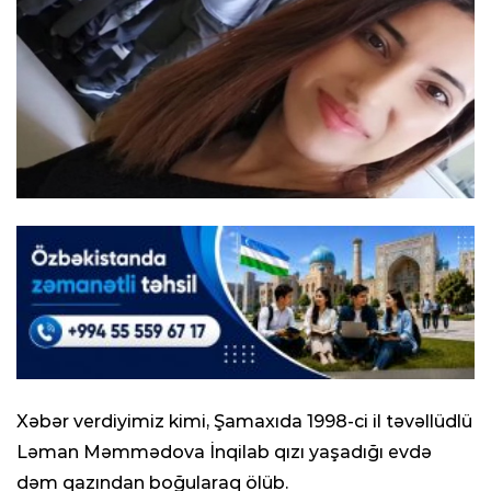
Xəbər verdiyimiz kimi, Şamaxıda 1998-ci il təvəllüdlü
Ləman Məmmədova İnqilab qızı yaşadığı evdə
dəm qazından boğularaq ölüb.