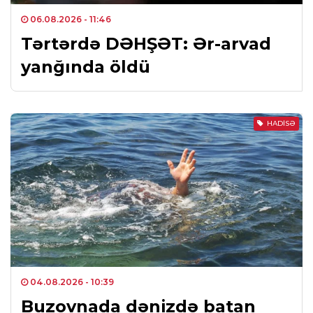
06.08.2026
- 11:46
Tərtərdə DƏHŞƏT: Ər-arvad
yanğında öldü
HADISƏ
04.08.2026
- 10:39
Buzovnada dənizdə batan