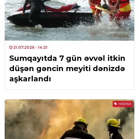
21.07.2026
- 14:21
Sumqayıtda 7 gün əvvəl itkin
düşən gəncin meyiti dənizdə
aşkarlandı
HADISƏ