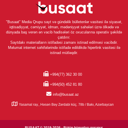
"Busaat" Media Qrupu sayt və gündəlik bülletenlər vasitəsi ilə siyasət,
iqtisadiyyat, cəmiyyət, idman, mədəniyyət sahələri üzrə ölkədə və
dünyada baş verən ən vacib hadisələri öz oxucularına operativ şəkildə
çatdırır.
Saytdakı materialların istifadəsi zamanı istinad edilməsi vacibdir.
Məlumat internet səhifələrində istifadə edildikdə hiperlink vasitəsi ilə
istinad mütləqdir.
+994(77) 362 30 00
+994(50) 452 81 80
info@busaat.az
Yasamal ray., Həsən Bəy Zərdabi küç. 78b / Bakı, Azərbaycan
BUSAAT © 2019-2026 - Bütün hüquqları qorunur.