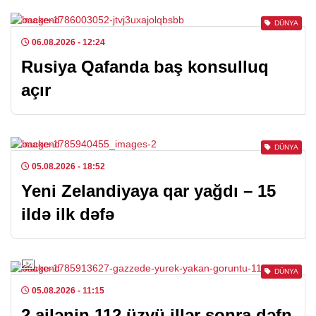
DÜNYA
06.08.2026
- 12:24
Rusiya Qafanda baş konsulluq
açır
DÜNYA
05.08.2026
- 18:52
Yeni Zelandiyaya qar yağdı – 15
ildə ilk dəfə
DÜNYA
05.08.2026
- 11:15
2 ailənin 112 üzvü illər sonra dəfn