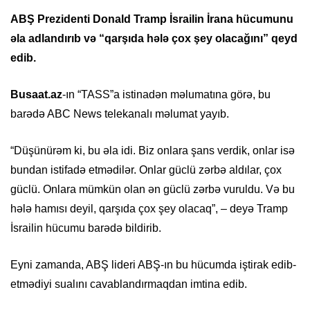
ABŞ Prezidenti Donald Tramp İsrailin İrana hücumunu
əla adlandırıb və “qarşıda hələ çox şey olacağını” qeyd
edib.
Busaat.az
-ın “TASS”a istinadən məlumatına görə, bu
barədə ABC News telekanalı məlumat yayıb.
“Düşünürəm ki, bu əla idi. Biz onlara şans verdik, onlar isə
bundan istifadə etmədilər. Onlar güclü zərbə aldılar, çox
güclü. Onlara mümkün olan ən güclü zərbə vuruldu. Və bu
hələ hamısı deyil, qarşıda çox şey olacaq”, – deyə Tramp
İsrailin hücumu barədə bildirib.
Eyni zamanda, ABŞ lideri ABŞ-ın bu hücumda iştirak edib-
etmədiyi sualını cavablandırmaqdan imtina edib.