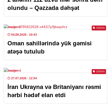
olundu – Qəzzada dəhşət
DÜNYA
04.08.2026
- 10:43
Oman sahillərində yük gəmisi
atəşə tutulub
DÜNYA
27.07.2026
- 12:54
İran Ukrayna və Britaniyanı rəsmi
hərbi hədəf elan etdi