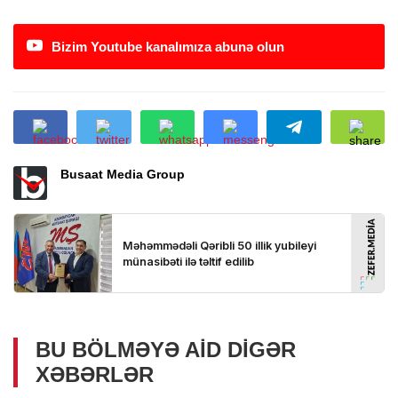
Bizim Youtube kanalımıza abunə olun
Busaat Media Group
BU BÖLMƏYƏ AID DIGƏR
XƏBƏRLƏR