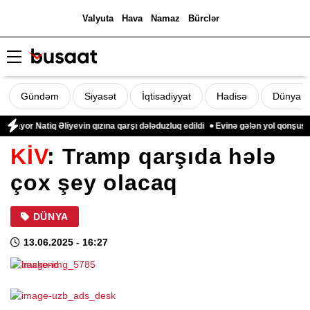
Valyuta
Hava
Namaz
Bürclər
Gündəm
Siyasət
İqtisadiyyat
Hadisə
Dünya
ayor Natiq Əliyevin qızına qarşı dələduzluq edildi
Evinə gələn yol qonşusu tə
KİV
: Tramp qarşıda hələ
çox şey olacaq
DÜNYA
13.06.2025
- 16:27