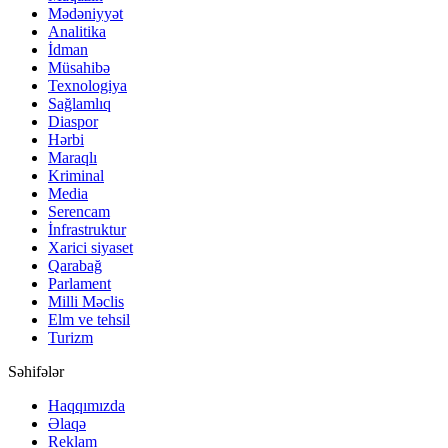
Mədəniyyət
Analitika
İdman
Müsahibə
Texnologiya
Sağlamlıq
Diaspor
Hərbi
Maraqlı
Kriminal
Media
Serencam
İnfrastruktur
Xarici siyaset
Qarabağ
Parlament
Milli Məclis
Elm ve tehsil
Turizm
Səhifələr
Haqqımızda
Əlaqə
Reklam