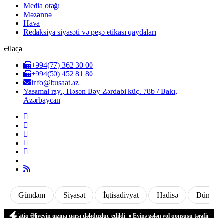
Media otağı
Məzənnə
Hava
Redaksiya siyasəti və peşə etikası qaydaları
Əlaqə
+994(77) 362 30 00
+994(50) 452 81 80
info@busaat.az
Yasamal ray., Həsən Bəy Zərdabi küç. 78b / Bakı,
Azərbaycan
Gündəm
Siyasət
İqtisadiyyat
Hadisə
Dünya
tiq Əliyevin qızına qarşı dələduzluq edildi
Evinə gələn yol qonşusu tərəfindən zəb