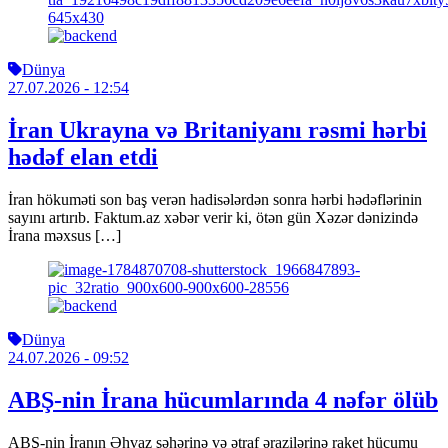
Dünya
27.07.2026
- 12:54
İran Ukrayna və Britaniyanı rəsmi hərbi
hədəf elan etdi
İran hökuməti son baş verən hadisələrdən sonra hərbi hədəflərinin
sayını artırıb. Faktum.az xəbər verir ki, ötən gün Xəzər dənizində
İrana məxsus […]
Dünya
24.07.2026
- 09:52
ABŞ-nin İrana hücumlarında 4 nəfər ölüb
ABŞ-nin İranın Əhvaz şəhərinə və ətraf ərazilərinə raket hücumu