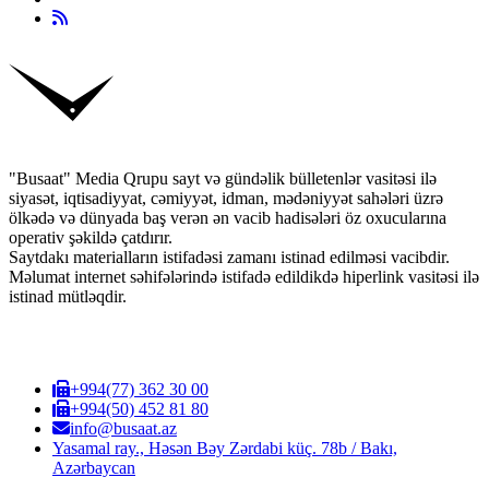
"Busaat" Media Qrupu sayt və gündəlik bülletenlər vasitəsi ilə
siyasət, iqtisadiyyat, cəmiyyət, idman, mədəniyyət sahələri üzrə
ölkədə və dünyada baş verən ən vacib hadisələri öz oxucularına
operativ şəkildə çatdırır.
Saytdakı materialların istifadəsi zamanı istinad edilməsi vacibdir.
Məlumat internet səhifələrində istifadə edildikdə hiperlink vasitəsi ilə
istinad mütləqdir.
+994(77) 362 30 00
+994(50) 452 81 80
info@busaat.az
Yasamal ray., Həsən Bəy Zərdabi küç. 78b / Bakı,
Azərbaycan