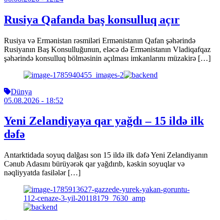
Rusiya Qafanda baş konsulluq açır
Rusiya və Ermənistan rəsmiləri Ermənistanın Qafan şəhərində
Rusiyanın Baş Konsulluğunun, eləcə də Ermənistanın Vladiqafqaz
şəhərində konsulluq bölməsinin açılması imkanlarını müzakirə […]
Dünya
05.08.2026
- 18:52
Yeni Zelandiyaya qar yağdı – 15 ildə ilk
dəfə
Antarktidada soyuq dalğası son 15 ildə ilk dəfə Yeni Zelandiyanın
Cənub Adasını bürüyərək qar yağdırıb, kəskin soyuqlar və
nəqliyyatda fasilələr […]