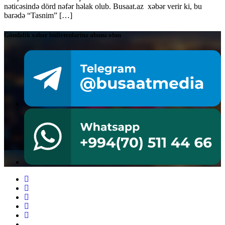
nəticəsində dörd nəfər həlak olub. Busaat.az xəbər verir ki, bu
barədə “Tasnim” […]
Gündəlik xəbər bülletenlərinə abunə olun