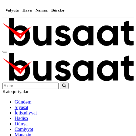
Valyuta
Hava
Namaz
Bürclər
Search…
Kateqoriyalar
Gündəm
Siyasət
İqtisadiyyat
Hadisə
Dünya
Cəmiyyət
Maqazin