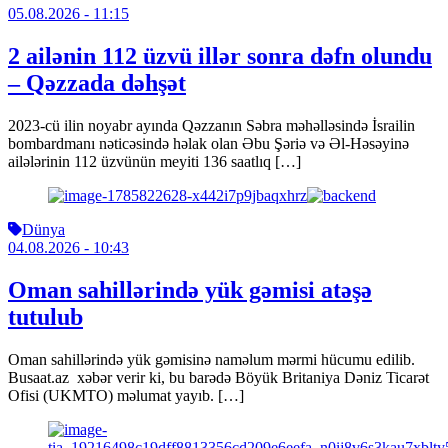
05.08.2026
- 11:15
2 ailənin 112 üzvü illər sonra dəfn olundu
– Qəzzada dəhşət
2023-cü ilin noyabr ayında Qəzzanın Səbra məhəlləsində İsrailin
bombardmanı nəticəsində həlak olan Əbu Şəriə və Əl-Həsəyinə
ailələrinin 112 üzvünün meyiti 136 saatlıq […]
Dünya
04.08.2026
- 10:43
Oman sahillərində yük gəmisi atəşə
tutulub
Oman sahillərində yük gəmisinə naməlum mərmi hücumu edilib.
Busaat.az xəbər verir ki, bu barədə Böyük Britaniya Dəniz Ticarət
Ofisi (UKMTO) məlumat yayıb. […]