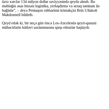
üzrə xərclər 134 milyon dollar səviyyəsində qeydə alınıb. Bu
məbləğin əsas hissəsi logistika, yerləşdirmə və ərzaq təminatı ilə
bağlıdır”, – deyə Pentaqon rəhbərinin köməkçisi Brin Ullakott
Makdonnell bildirib.
Qeyd edək ki, bir neçə gün öncə Los-Ancelesdə qeyri-qanuni
mühacirlərin kütləvi saxlanmasına qarşı etirazlar başlayıb.