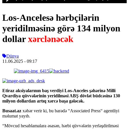
Los-Ancelesə hərbçilərin
yeridilməsinə görə 134 milyon
dollar
xərclənəcək
Dünya
11.06.2025
- 09:17
Etiraz aksiyalarının baş verdiyi Los-Anceles şəhərinə Milli
Qvardiya qüvvələrinin yeridilməsi ABŞ dövlət büdcəsinə 130
milyon dollardan artıq xərcə başa gələcək.
Busaat.az
xəbər verir ki, bu barədə “Associated Press“ agentliyi
məlumat yayıb.
“Mövcud hesablamalara əsasən, hərbi qüvvələrin yerləşdirilməsi