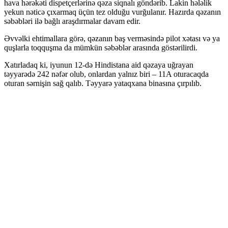
hava hərəkəti dispetçerlərinə qəza siqnalı göndərib. Lakin hələlik
yekun nəticə çıxarmaq üçün tez olduğu vurğulanır. Hazırda qəzanın
səbəbləri ilə bağlı araşdırmalar davam edir.
Əvvəlki ehtimallara görə, qəzanın baş verməsində pilot xətası və ya
quşlarla toqquşma da mümkün səbəblər arasında göstərilirdi.
Xatırladaq ki, iyunun 12-də Hindistana aid qəzaya uğrayan
təyyarədə 242 nəfər olub, onlardan yalnız biri – 11A oturacaqda
oturan sərnişin sağ qalıb. Təyyarə yataqxana binasına çırpılıb.