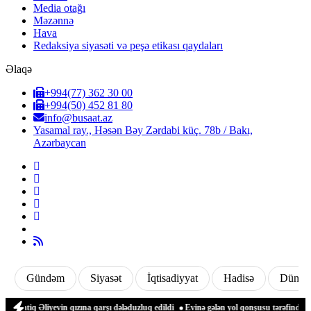
Media otağı
Məzənnə
Hava
Redaksiya siyasəti və peşə etikası qaydaları
Əlaqə
+994(77) 362 30 00
+994(50) 452 81 80
info@busaat.az
Yasamal ray., Həsən Bəy Zərdabi küç. 78b / Bakı,
Azərbaycan
Gündəm
Siyasət
İqtisadiyyat
Hadisə
Dünya
iq Əliyevin qızına qarşı dələduzluq edildi
Evinə gələn yol qonşusu tərəfindən zəbt