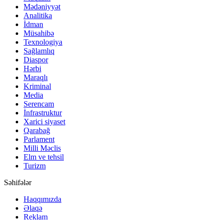
Mədəniyyət
Analitika
İdman
Müsahibə
Texnologiya
Sağlamlıq
Diaspor
Hərbi
Maraqlı
Kriminal
Media
Serencam
İnfrastruktur
Xarici siyaset
Qarabağ
Parlament
Milli Məclis
Elm ve tehsil
Turizm
Səhifələr
Haqqımızda
Əlaqə
Reklam