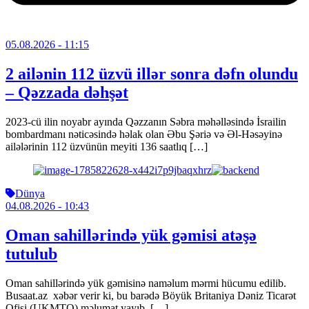
05.08.2026
- 11:15
2 ailənin 112 üzvü illər sonra dəfn olundu
– Qəzzada dəhşət
2023-cü ilin noyabr ayında Qəzzanın Səbra məhəlləsində İsrailin
bombardmanı nəticəsində həlak olan Əbu Şəriə və Əl-Həsəyinə
ailələrinin 112 üzvünün meyiti 136 saatlıq […]
Dünya
04.08.2026
- 10:43
Oman sahillərində yük gəmisi atəşə
tutulub
Oman sahillərində yük gəmisinə naməlum mərmi hücumu edilib.
Busaat.az xəbər verir ki, bu barədə Böyük Britaniya Dəniz Ticarət
Ofisi (UKMTO) məlumat yayıb. […]