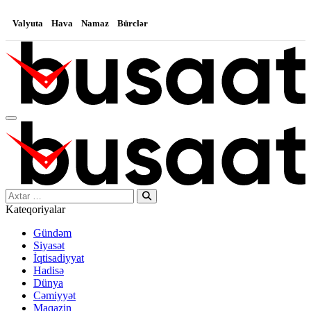
Valyuta
Hava
Namaz
Bürclər
Search…
Kateqoriyalar
Gündəm
Siyasət
İqtisadiyyat
Hadisə
Dünya
Cəmiyyət
Maqazin