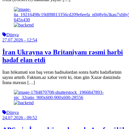
Dünya
27.07.2026
- 12:54
İran Ukrayna və Britaniyanı rəsmi hərbi
hədəf elan etdi
İran hökuməti son baş verən hadisələrdən sonra hərbi hədəflərinin
sayını artırıb. Faktum.az xəbər verir ki, ötən gün Xəzər dənizində
İrana məxsus […]
Dünya
24.07.2026
- 09:52