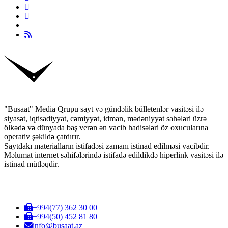
"Busaat" Media Qrupu sayt və gündəlik bülletenlər vasitəsi ilə
siyasət, iqtisadiyyat, cəmiyyət, idman, mədəniyyət sahələri üzrə
ölkədə və dünyada baş verən ən vacib hadisələri öz oxucularına
operativ şəkildə çatdırır.
Saytdakı materialların istifadəsi zamanı istinad edilməsi vacibdir.
Məlumat internet səhifələrində istifadə edildikdə hiperlink vasitəsi ilə
istinad mütləqdir.
+994(77) 362 30 00
+994(50) 452 81 80
info@busaat.az