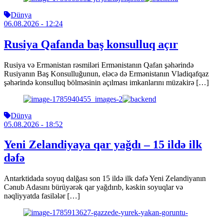
Dünya
06.08.2026
- 12:24
Rusiya Qafanda baş konsulluq açır
Rusiya və Ermənistan rəsmiləri Ermənistanın Qafan şəhərində
Rusiyanın Baş Konsulluğunun, eləcə də Ermənistanın Vladiqafqaz
şəhərində konsulluq bölməsinin açılması imkanlarını müzakirə […]
Dünya
05.08.2026
- 18:52
Yeni Zelandiyaya qar yağdı – 15 ildə ilk
dəfə
Antarktidada soyuq dalğası son 15 ildə ilk dəfə Yeni Zelandiyanın
Cənub Adasını bürüyərək qar yağdırıb, kəskin soyuqlar və
nəqliyyatda fasilələr […]