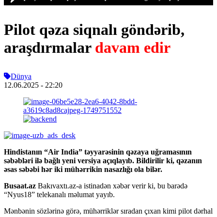
Pilot qəza siqnalı göndərib,
araşdırmalar
davam edir
Dünya
12.06.2025
- 22:20
Hindistanın “Air India” təyyarəsinin qəzaya uğramasının
səbəbləri ilə bağlı yeni versiya açıqlayıb. Bildirilir ki, qəzanın
əsas səbəbi hər iki mühərrikin nasazlığı ola bilər.
Busaat.az
Bakıvaxtı.az-a istinadən xəbər verir ki, bu barədə
“Nyus18” telekanalı məlumat yayıb.
Mənbənin sözlərinə görə, mühərriklər sıradan çıxan kimi pilot dərhal