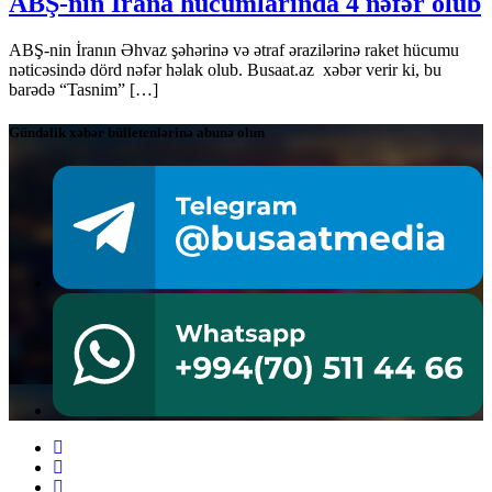
ABŞ-nin İrana hücumlarında 4 nəfər ölüb
ABŞ-nin İranın Əhvaz şəhərinə və ətraf ərazilərinə raket hücumu
nəticəsində dörd nəfər həlak olub. Busaat.az xəbər verir ki, bu
barədə “Tasnim” […]
Gündəlik xəbər bülletenlərinə abunə olun