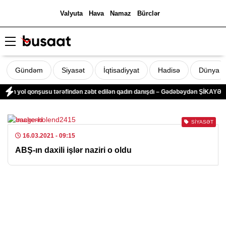
Valyuta
Hava
Namaz
Bürclər
Gündəm
Siyasət
İqtisadiyyat
Hadisə
Dünya
ələn yol qonşusu tərəfindən zəbt edilən qadın danışdı – Gədəbəydən ŞİKAYƏT
SIYASƏT
16.03.2021
- 09:15
ABŞ-ın daxili işlər naziri o oldu