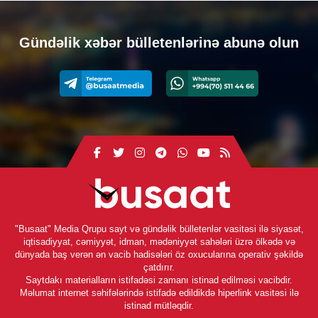
Gündəlik xəbər bülletenlərinə abunə olun
"Busaat" Media Qrupu sayt və gündəlik bülletenlər vasitəsi ilə siyasət,
iqtisadiyyat, cəmiyyət, idman, mədəniyyət sahələri üzrə ölkədə və
dünyada baş verən ən vacib hadisələri öz oxucularına operativ şəkildə
çatdırır.
Saytdakı materialların istifadəsi zamanı istinad edilməsi vacibdir.
Məlumat internet səhifələrində istifadə edildikdə hiperlink vasitəsi ilə
istinad mütləqdir.