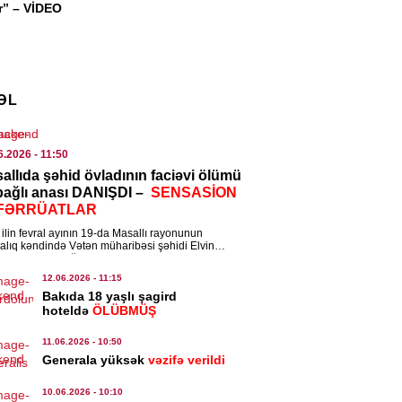
ər” – VİDEO
lan Kəngərli vəzifəsindən azad
ldi
8.2026
- 12:32
ƏL
IYYƏT
al Aslanovdan yeni rəis təyinatları
8.2026
- 12:30
6.2026
- 11:50
allıda şəhid övladının faciəvi ölümü
 bağlı anası DANIŞDI –
SENSASİON
YA
FƏRRÜATLAR
ilənin 112 üzvü illər sonra dəfn
ilin fevral ayının 19-da Masallı rayonunun
ndu – Qəzzada dəhşət
alıq kəndində Vətən müharibəsi şəhidi Elvin
ovun 13 yaşlı oğlu Ayhan Əzizov faciəvi […]
8.2026
- 11:15
12.06.2026
- 11:15
Bakıda 18 yaşlı şagird
MINAL
hoteldə
ÖLÜBMÜŞ
ayətdə şübhəli bilinən 40 nəfər
11.06.2026
- 10:50
lanıldı
Generala yüksək
vəzifə verildi
8.2026
- 11:08
10.06.2026
- 10:10