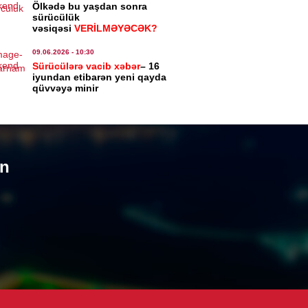
Ölkədə bu yaşdan sonra
IYYƏT
sürücülük
vəsiqəsi
VERİLMƏYƏCƏK?
 sürücülərə müraciət etdi
8.2026
- 11:05
09.06.2026
- 10:30
Sürücülərə vacib xəbər
– 16
iyundan etibarən yeni qayda
IYYƏT
qüvvəyə minir
rbaycanda donuzlarla bağlı
itorinqlər keçiriləcək
8.2026
- 10:07
un
AN
pionlar Liqası: “Sabah”
hus”la qarşılaşacaq
8.2026
- 09:58
IAL
ı metrosunda xətlərin ayrılmasına
lanılır – Tarix açıqlandı
8.2026
- 12:02