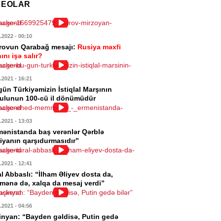
DEOLAR
rabağ” “Dinamo”ya qarşı
8.2026
- 10:34
.2022
- 00:10
SADIYYAT
rovun Qarabağ mesajı:
Rusiya məxfi
ını işə salır?
lar almaq istəyənlərin nəzərinə!
8.2026
- 10:31
.2021
- 16:21
gün Türkiyəmizin İstiqlal Marşının
IYYƏT
ulunun 100-cü il dönümüdür
 İcra Hakimiyyəti İT sistemlərini
kumət buludu”na köçürüb
.2021
- 13:03
mənistanda baş verənlər Qərblə
8.2026
- 10:30
iyanın qarşıdurmasıdır”
YA
.2021
- 12:41
i Zelandiyaya qar yağdı – 15 ildə
l Abbaslı: “İlham Əliyev dosta da,
dəfə
mənə də, xalqa da mesaj verdi”
8.2026
- 18:52
.2021
- 04:56
ENCAM
inyan: “Bayden gəldisə, Putin gedə