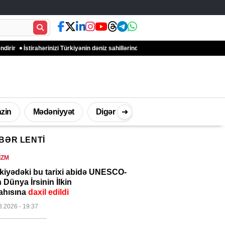
irahərinizi Türkiyənin dəniz sahillərində olan bu kurortlarda keçirin
Avropada Qa
zin
Mədəniyyət
Digər
➜
BƏR LENTI
İdman
Müsahibə
Texnologi
IZM
kiyədəki bu tarixi abidə UNESCO-
 Dünya İrsinin İlkin
ahısına
daxil edildi
8.2026
- 19:37