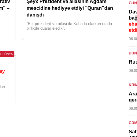
rativ
Şeyx Prezident və ailəsinin Ağdam
GÜ
m” –
məscidinə hədiyyə etdiyi “Quran”dan
Dav
danışdı
bağ
“Biz prezident və ailəsi ilə Kəbədə olarkən orada
əhə
birlikdə dualar elədik”.
etd
06.0
DÜN
DÜNYA
Rus
ay
06.0
KRI
dən
Ara
qər
06.0
CƏM
Sab