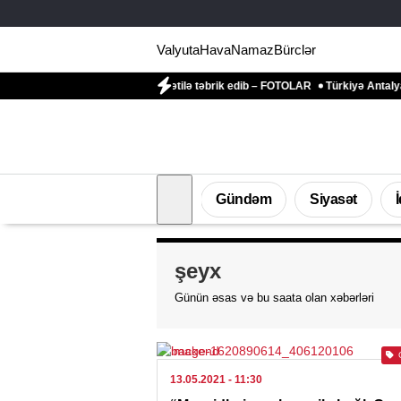
Valyuta
Hava
Namaz
Bürclər
i peşə bayramı münasibətilə təbrik edib – FOTOLAR
Türkiyə Antalyadakı bərpa
Gündəm
Siyasət
şeyx
Günün əsas və bu saata olan xəbərləri
13.05.2021
- 11:30