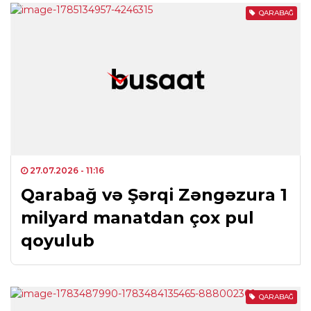
QARABAĞ
27.07.2026
- 11:16
Qarabağ və Şərqi Zəngəzura 1
milyard manatdan çox pul
qoyulub
QARABAĞ