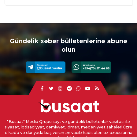
Gündəlik xəbər bülletenlərinə abunə
olun
"Busaat" Media Qrupu sayt və gündəlik bülletenlər vasitəsi ilə
siyasət, iqtisadiyyat, cəmiyyət, idman, mədəniyyət sahələri üzrə
ölkədə və dünyada baş verən ən vacib hadisələri öz oxucularına