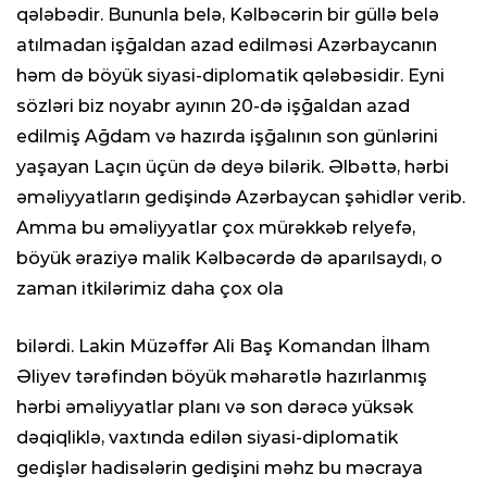
qələbədir. Bununla belə, Kəlbəcərin bir güllə belə
atılmadan işğaldan azad edilməsi Azərbaycanın
həm də böyük siyasi-diplomatik qələbəsidir. Eyni
sözləri biz noyabr ayının 20-də işğaldan azad
edilmiş Ağdam və hazırda işğalının son günlərini
yaşayan Laçın üçün də deyə bilərik. Əlbəttə, hərbi
əməliyyatların gedişində Azərbaycan şəhidlər verib.
Amma bu əməliyyatlar çox mürəkkəb relyefə,
böyük əraziyə malik Kəlbəcərdə də aparılsaydı, o
zaman itkilərimiz daha çox ola
bilərdi. Lakin Müzəffər Ali Baş Komandan İlham
Əliyev tərəfindən böyük məharətlə hazırlanmış
hərbi əməliyyatlar planı və son dərəcə yüksək
dəqiqliklə, vaxtında edilən siyasi-diplomatik
gedişlər hadisələrin gedişini məhz bu məcraya