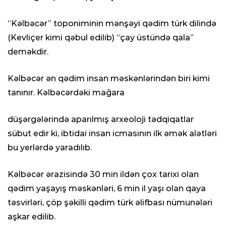
“Kəlbəcər” toponiminin mənşəyi qədim türk dilində
(Kevliçer kimi qəbul edilib) “çay üstündə qala”
deməkdir.
Kəlbəcər ən qədim insan məskənlərindən biri kimi
tanınır. Kəlbəcərdəki mağara
düşərgələrində aparılmış arxeoloji tədqiqatlar
sübut edir ki, ibtidai insan icmasının ilk əmək alətləri
bu yerlərdə yaradılıb.
Kəlbəcər ərazisində 30 min ildən çox tarixi olan
qədim yaşayış məskənləri, 6 min il yaşı olan qaya
təsvirləri, çöp şəkilli qədim türk əlifbası nümunələri
aşkar edilib.