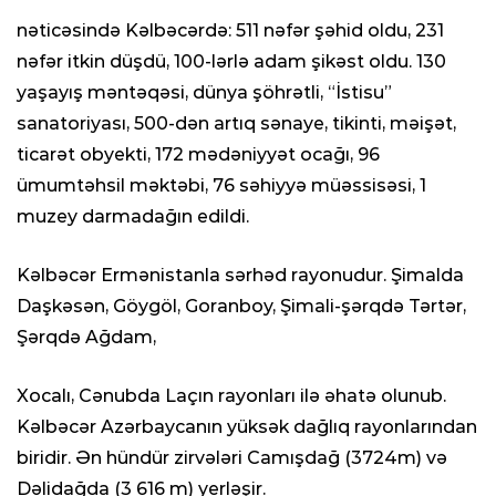
nəticəsində Kəlbəcərdə: 511 nəfər şəhid oldu, 231
nəfər itkin düşdü, 100-lərlə adam şikəst oldu. 130
yaşayış məntəqəsi, dünya şöhrətli, “İstisu”
sanatoriyası, 500-dən artıq sənaye, tikinti, məişət,
ticarət obyekti, 172 mədəniyyət ocağı, 96
ümumtəhsil məktəbi, 76 səhiyyə müəssisəsi, 1
muzey darmadağın edildi.
Kəlbəcər Ermənistanla sərhəd rayonudur. Şimalda
Daşkəsən, Göygöl, Goranboy, Şimali-şərqdə Tərtər,
Şərqdə Ağdam,
Xocalı, Cənubda Laçın rayonları ilə əhatə olunub.
Kəlbəcər Azərbaycanın yüksək dağlıq rayonlarından
biridir. Ən hündür zirvələri Camışdağ (3724m) və
Dəlidağda (3 616 m) yerləşir.