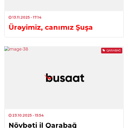
13.11.2025
- 17:14
Ürəyimiz, canımız Şuşa
QARABAĞ
23.10.2025
- 15:54
Növbəti il Qarabağ