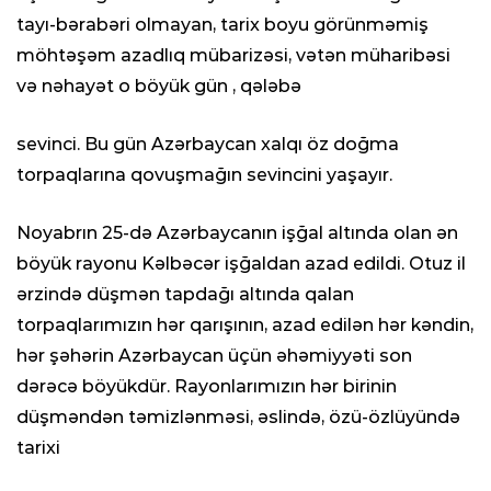
tayı-bərabəri olmayan, tarix boyu görünməmiş
möhtəşəm azadlıq mübarizəsi, vətən müharibəsi
və nəhayət o böyük gün , qələbə
sevinci. Bu gün Azərbaycan xalqı öz doğma
torpaqlarına qovuşmağın sevincini yaşayır.
Noyabrın 25-də Azərbaycanın işğal altında olan ən
böyük rayonu Kəlbəcər işğaldan azad edildi. Otuz il
ərzində düşmən tapdağı altında qalan
torpaqlarımızın hər qarışının, azad edilən hər kəndin,
hər şəhərin Azərbaycan üçün əhəmiyyəti son
dərəcə böyükdür. Rayonlarımızın hər birinin
düşməndən təmizlənməsi, əslində, özü-özlüyündə
tarixi