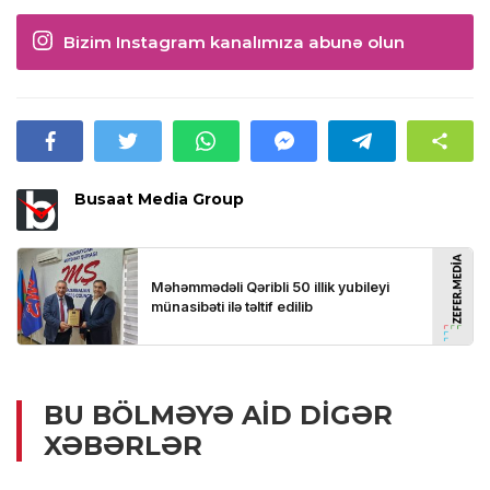
Bizim Instagram kanalımıza abunə olun
Busaat Media Group
BU BÖLMƏYƏ AID DIGƏR
XƏBƏRLƏR