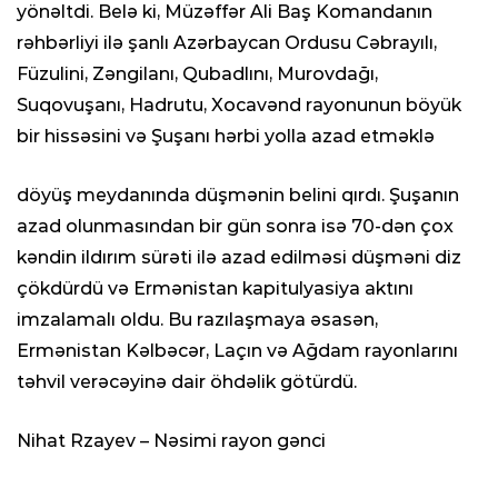
yönəltdi. Belə ki, Müzəffər Ali Baş Komandanın
rəhbərliyi ilə şanlı Azərbaycan Ordusu Cəbrayılı,
Füzulini, Zəngilanı, Qubadlını, Murovdağı,
Suqovuşanı, Hadrutu, Xocavənd rayonunun böyük
bir hissəsini və Şuşanı hərbi yolla azad etməklə
döyüş meydanında düşmənin belini qırdı. Şuşanın
azad olunmasından bir gün sonra isə 70-dən çox
kəndin ildırım sürəti ilə azad edilməsi düşməni diz
çökdürdü və Ermənistan kapitulyasiya aktını
imzalamalı oldu. Bu razılaşmaya əsasən,
Ermənistan Kəlbəcər, Laçın və Ağdam rayonlarını
təhvil verəcəyinə dair öhdəlik götürdü.
Nihat Rzayev – Nəsimi rayon gənci