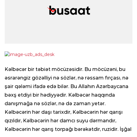
Kəlbəcər bir təbiət möcüzəsidir. Bu möcüzəni, bu
əsrarəngiz gözəlliyi nə sözlər, nə rəssam fırçası, nə
şair qələmi ifadə edə bilər. Bu Allahın Azərbaycana
bəxş etdiyi bir hədiyyədir. Kəlbəcər haqqında
danışmağa nə sözlər, nə də zaman yetər.
Kəlbəcərin hər daşı tarixdir, Kəlbəcərin hər qarışı
qızıldır, Kəlbəcərin hər damcı suyu dərmandır,
Kəlbəcərin hər qarış torpağı bərəkətdir, ruzidir. İşğal