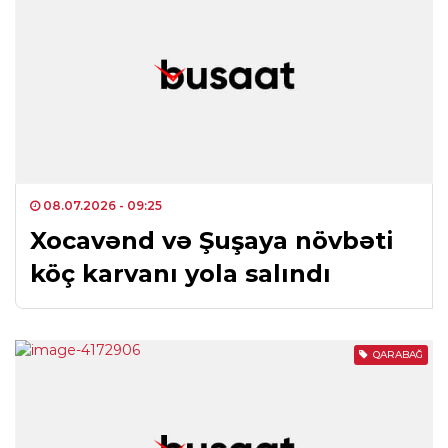
08.07.2026
- 09:25
Xocavənd və Şuşaya növbəti
köç karvanı yola salındı
QARABAĞ