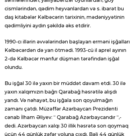
səhnələrindən, yallıyabənzər oyunlardan, göy
cismlərindən, qədim heyvanlardan və s. ibarət bu
daş kitabələr Kəlbəcərin tarixinin, mədəniyyətinin
qədimliyini aydın şəkildə əks etdirir.
1990-cı illərin əvvələrindən başlayan erməni işğalları
Kəlbəcərdən də yan ötmədi. 1993-cü il aprel ayının
2-də Kəlbəcər mənfur düşmən tərəfindən işğal
olundu.
Bu işğal 30 ilə yaxın bir müddət davam etdi. 30 ilə
yaxın xalqımızın bağrı Qarabağ həsrətilə alışdı
yandı. Və nəhayət, bu işğala son qoyulmağın
zamanı çatdı. Müzəffər Azərbaycan Prezidenti
cənab İlham Əliyev: “ Qarabağ Azərbaycandır “,-
dedi. Azərbaycan xalqı 30 illik həsrətə son qoymaq
üçün 44 günlük zəfər yoluna çıxdı. Bəli 44 günlük