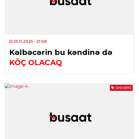
25.11.2025
- 21:08
Kəlbəcərin bu kəndinə də
KÖÇ OLACAQ
QARABAĞ