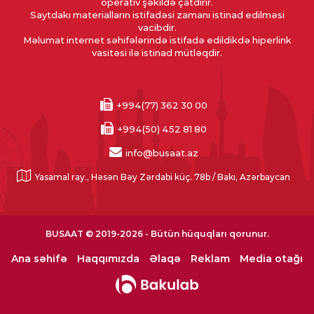
operativ şəkildə çatdırır.
Saytdakı materialların istifadəsi zamanı istinad edilməsi
vacibdir.
Məlumat internet səhifələrində istifadə edildikdə hiperlink
vasitəsi ilə istinad mütləqdir.
+994(77) 362 30 00
+994(50) 452 81 80
info@busaat.az
Yasamal ray., Həsən Bəy Zərdabi küç. 78b / Bakı, Azərbaycan
BUSAAT © 2019-2026 - Bütün hüquqları qorunur.
Ana səhifə
Haqqımızda
Əlaqə
Reklam
Media otağı