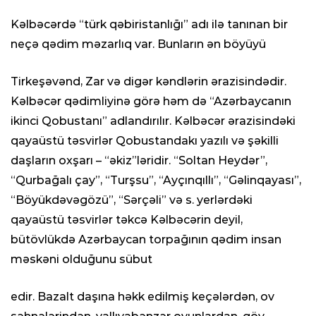
Kəlbəcərdə “türk qəbiristanlığı” adı ilə tanınan bir
neçə qədim məzarlıq var. Bunların ən böyüyü
Tirkeşəvənd, Zar və digər kəndlərin ərazisindədir.
Kəlbəcər qədimliyinə görə həm də “Azərbaycanın
ikinci Qobustanı” adlandırılır. Kəlbəcər ərazisindəki
qayaüstü təsvirlər Qobustandakı yazılı və şəkilli
daşların oxşarı – “əkiz”ləridir. “Soltan Heydər”,
“Qurbağalı çay”, “Turşsu”, “Ayçınqıllı”, “Gəlinqayası”,
“Böyükdəvəgözü”, “Sərçəli” və s. yerlərdəki
qayaüstü təsvirlər təkcə Kəlbəcərin deyil,
bütövlükdə Azərbaycan torpağının qədim insan
məskəni olduğunu sübut
edir. Bazalt daşına həkk edilmiş keçələrdən, ov