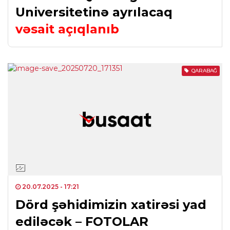
Universitetinə ayrılacaq
vəsait açıqlanıb
QARABAĞ
20.07.2025
- 17:21
Dörd şəhidimizin xatirəsi yad
ediləcək – FOTOLAR