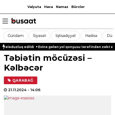
Valyuta
Hava
Namaz
Bürclər
Gündəm
Siyasət
İqtisadiyyat
Hadisə
Dün
uzluq edildi
Evinə gələn yol qonşusu tərəfindən zəbt edilən qa
Təbiətin möcüzəsi –
Kəlbəcər
QARABAĞ
21.11.2024
- 14:06