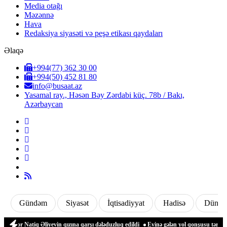
Media otağı
Məzənnə
Hava
Redaksiya siyasəti və peşə etikası qaydaları
Əlaqə
+994(77) 362 30 00
+994(50) 452 81 80
info@busaat.az
Yasamal ray., Həsən Bəy Zərdabi küç. 78b / Bakı,
Azərbaycan
Gündəm
Siyasət
İqtisadiyyat
Hadisə
Dünya
evin qızına qarşı dələduzluq edildi
Evinə gələn yol qonşusu tərəfindən zəbt edilən