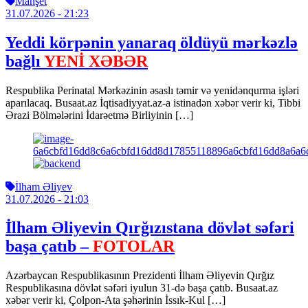
Manşet
31.07.2026
- 21:23
Yeddi körpənin yanaraq öldüyü mərkəzlə
bağlı
YENİ XƏBƏR
Respublika Perinatal Mərkəzinin əsaslı təmir və yenidənqurma işləri
aparılacaq. Busaat.az İqtisadiyyat.az-a istinadən xəbər verir ki, Tibbi
Ərazi Bölmələrini İdarəetmə Birliyinin […]
İlham Əliyev
31.07.2026
- 21:03
İlham Əliyevin Qırğızıstana dövlət səfəri
başa çatıb –
FOTOLAR
Azərbaycan Respublikasının Prezidenti İlham Əliyevin Qırğız
Respublikasına dövlət səfəri iyulun 31-də başa çatıb. Busaat.az
xəbər verir ki, Çolpon-Ata şəhərinin İssık-Kul […]