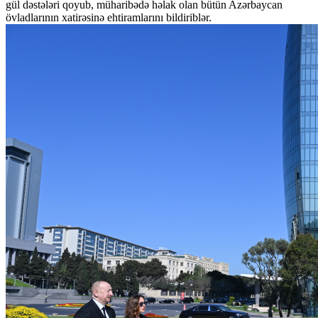
gül dəstələri qoyub, müharibədə həlak olan bütün Azərbaycan
övladlarının xatirəsinə ehtiramlarını bildiriblər.