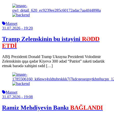
Manşet
31.07.2026
- 19:20
Tramp Zelenskinin bu istəyini
RƏDD
ETDİ
ABŞ Prezidenti Donald Tramp Ukrayna Prezidenti Volodimir
Zelenskinin qışa qədər Kiyevə 300 ədəd “Patriot” raketi tədarük
etmək barədə xahişini rədd […]
Manşet
31.07.2026
- 19:08
Ramiz Mehdiyevin Bankı
BAĞLANDI