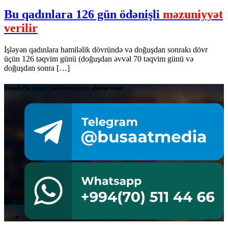
Bu qadınlara 126 gün ödənişli
məzuniyyət
verilir
İşləyən qadınlara hamiləlik dövründə və doğuşdan sonrakı dövr
üçün 126 təqvim günü (doğuşdan əvvəl 70 təqvim günü və
doğuşdan sonra […]
Gündəlik xəbər bülletenlərinə abunə olun