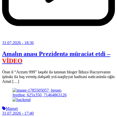
31.07.2026
- 18:36
Amalın anası Prezidentə müraciət etdi –
VİDEO
Ötən il “Arzum 999” ləqəbi ilə tanınan bloger İlduzə Hacıyevanın
iştirakı ilə baş vermiş dəhşətli yol-nəqliyyat hadisəsi nəticəsində oğlu
Amal […]
Manşet
31.07.2026
- 17:40