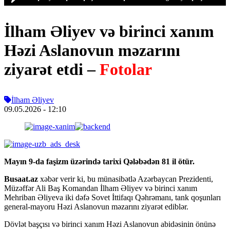
İlham Əliyev və birinci xanım
Həzi Aslanovun məzarını
ziyarət etdi –
Fotolar
İlham Əliyev
09.05.2026
- 12:10
Mayın 9-da faşizm üzərində tarixi Qələbədən 81 il ötür.
Busaat.az
xəbər verir ki, bu münasibətlə Azərbaycan Prezidenti,
Müzəffər Ali Baş Komandan İlham Əliyev və birinci xanım
Mehriban Əliyeva iki dəfə Sovet İttifaqı Qəhrəmanı, tank qoşunları
general-mayoru Həzi Aslanovun məzarını ziyarət ediblər.
Dövlət başçısı və birinci xanım Həzi Aslanovun abidəsinin önünə