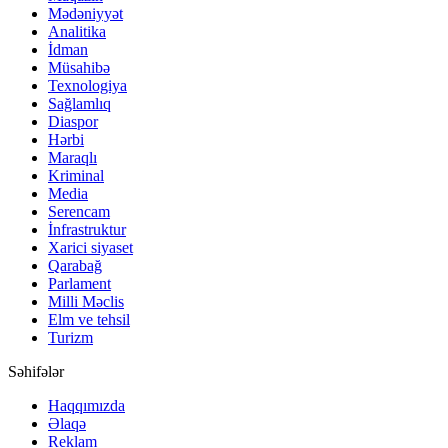
Mədəniyyət
Analitika
İdman
Müsahibə
Texnologiya
Sağlamlıq
Diaspor
Hərbi
Maraqlı
Kriminal
Media
Serencam
İnfrastruktur
Xarici siyaset
Qarabağ
Parlament
Milli Məclis
Elm ve tehsil
Turizm
Səhifələr
Haqqımızda
Əlaqə
Reklam