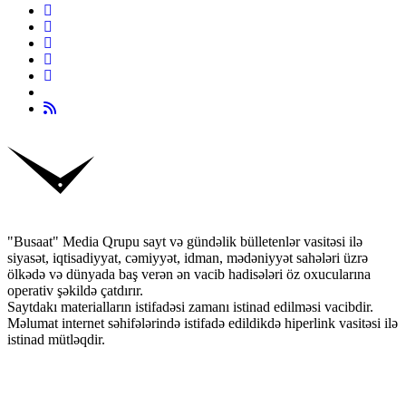
"Busaat" Media Qrupu sayt və gündəlik bülletenlər vasitəsi ilə
siyasət, iqtisadiyyat, cəmiyyət, idman, mədəniyyət sahələri üzrə
ölkədə və dünyada baş verən ən vacib hadisələri öz oxucularına
operativ şəkildə çatdırır.
Saytdakı materialların istifadəsi zamanı istinad edilməsi vacibdir.
Məlumat internet səhifələrində istifadə edildikdə hiperlink vasitəsi ilə
istinad mütləqdir.