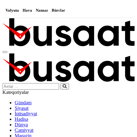
Valyuta
Hava
Namaz
Bürclər
Search…
Kateqoriyalar
Gündəm
Siyasət
İqtisadiyyat
Hadisə
Dünya
Cəmiyyət
Maqazin