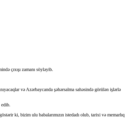
ndə çıxışı zamanı söyləyib.
tanıyacaqlar və Azərbaycanda şəhərsalma sahəsində görülən işlərlə
 edib.
tərir ki, bizim ulu babalarımızın istedadı olub, tarixi və memarlıq