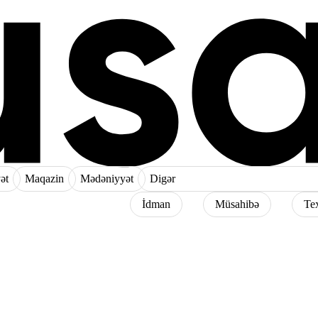
ət
Maqazin
Mədəniyyət
Digər
İdman
Müsahibə
Te