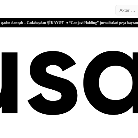
Search…
ışdı – Gədəbəydən ŞİKAYƏT
“Ganjavi Holding” jurnalistləri peşə bayramı münasibəti