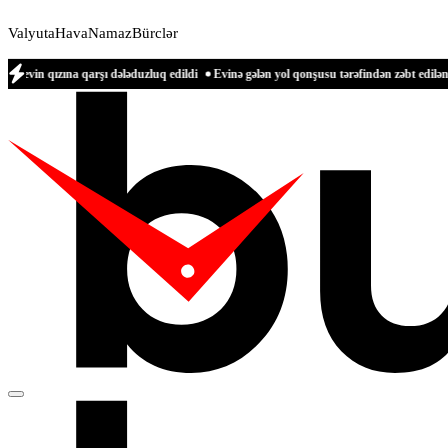
Valyuta
Hava
Namaz
Bürclər
 qarşı dələduzluq edildi
Evinə gələn yol qonşusu tərəfindən zəbt edilən qadın dan