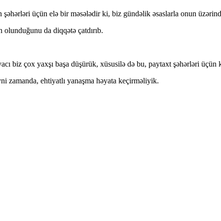
şəhərləri üçün elə bir məsələdir ki, biz gündəlik əsaslarla onun üzərində
n olunduğunu da diqqətə çatdırıb.
acı biz çox yaxşı başa düşürük, xüsusilə də bu, paytaxt şəhərləri üçün k
eyni zamanda, ehtiyatlı yanaşma həyata keçirməliyik.