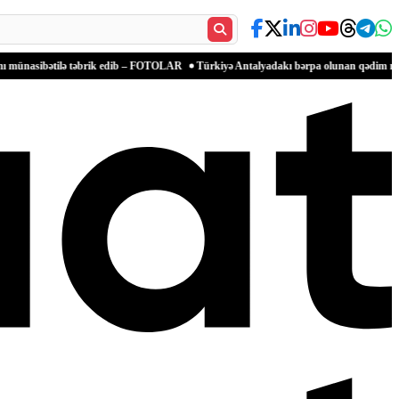
lə təbrik edib – FOTOLAR
Türkiyə Antalyadakı bərpa olunan qədim məkanlarla mədən