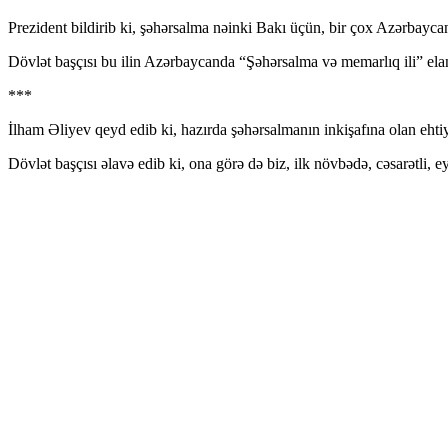
Prezident bildirib ki, şəhərsalma nəinki Bakı üçün, bir çox Azərbaycan 
Dövlət başçısı bu ilin Azərbaycanda “Şəhərsalma və memarlıq ili” ela
***
İlham Əliyev qeyd edib ki, hazırda şəhərsalmanın inkişafına olan ehtiy
Dövlət başçısı əlavə edib ki, ona görə də biz, ilk növbədə, cəsarətli, 