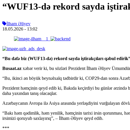
“WUF13-də rekord sayda iştirak
İlham Əliyev
18.05.2026
- 13:02
“Bu dəfə biz (WUF13-də) rekord sayda iştirakçıları qəbul edirik”
Busaat.az
xəbər verir ki, bu sözləri Prezident İlham Əliyev Ümumd
“Bu, ikinci ən böyük beynəlxalq tədbirdir ki, COP29-dan sonra Azərbay
Prezident həmçinin qeyd edib ki, Bakıda keçirdiyi bu günlər ərzində b
daha yaxından tanış olacaqlar.
Azərbaycanın Avropa ilə Asiya arasında yerləşdiyini vurğulayan dövl
“Bakı həm qədimlik, həm yenilik, həmçinin tarixi irsin qorunması, həm
irsimizi qoruyub saxlayırıq”, – İlham Əliyev qeyd edib.
***