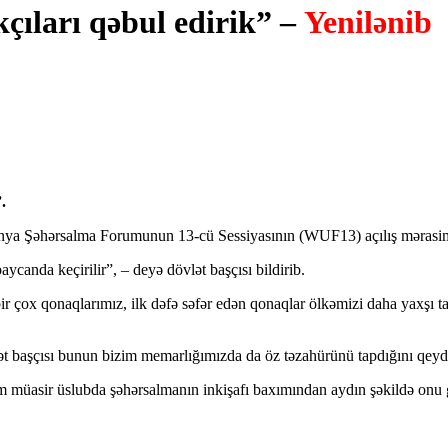
çıları qəbul edirik” –
Yenilənib
.
ünya Şəhərsalma Forumunun 13-cü Sessiyasının (WUF13) açılış mərasimi
canda keçirilir”, – deyə dövlət başçısı bildirib.
ir çox qonaqlarımız, ilk dəfə səfər edən qonaqlar ölkəmizi daha yaxşı 
ət başçısı bunun bizim memarlığımızda da öz təzahürünü tapdığını qeyd
 müasir üslubda şəhərsalmanın inkişafı baxımından aydın şəkildə onu gös