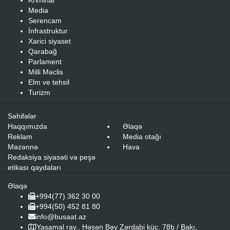
Kriminal
Siyasət
Media
Serencam
28.01.2026
- 19:50
İnfrastruktur
Xaqani Şirvaninin 900 illik
Xarici siyaset
Qarabağ
yubileyi qeyd ediləcək –
Parlament
Milli Məclis
SƏRƏNCAM
Elm ve tehsil
Turizm
Bu il böyük Azərbaycan şairi
Səhifələr
Haqqımızda
Əlaqə
Əfzələddin Xaqani Şirvaninin 900
Reklam
Media otağı
illiyi tamam olur.
Məzənnə
Hava
Redaksiya siyasəti və peşə
etikası qaydaları
Busaat.az
xəbər verir ki, Prezident İlham Əliyev şairin
yubileyinin qeyd edilməsi ilə bağlı yanvarın 28-də
Əlaqə
+994(77) 362 30 00
Sərəncam imzalayıb.
+994(50) 452 81 80
info@busaat.az
Sərəncama əsasən, Mədəniyyət Nazirliyi Azərbaycan Milli
Yasamal ray., Həsən Bəy Zərdabi küç. 78b / Bakı,