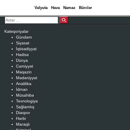
Valyuta
Hava
Namaz
Bürclər
Search…
Kateqoriyalar
Gündəm
Siyasət
İqtisadiyyat
Hadisə
Dünya
Cəmiyyət
Gündəm
Siyasət
İqtisadiyyat
Hadisə
Dünya
Maqazin
Mədəniyyət
mayor Natiq Əliyevin qızına qarşı dələduzluq edildi
Evinə gələn yol qonşusu 
Analitika
İdman
Xaqani Şirvaninin 900 illik
Müsahibə
Texnologiya
yubileyi qeyd ediləcək –
Sağlamlıq
Diaspor
Hərbi
Prezidentdən SƏRƏNCAM
Maraqlı