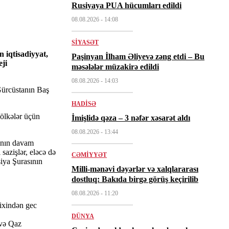
Rusiyaya PUA hücumları edildi
08.08.2026
- 14:08
SIYASƏT
 iqtisadiyyat,
Paşinyan İlham Əliyevə zəng etdi – Bu
eji
məsələlər müzakirə edildi
08.08.2026
- 14:03
Gürcüstanın Baş
HADISƏ
 ölkələr üçün
İmişlidə qəza – 3 nəfər xəsarət aldı
08.08.2026
- 13:44
rının davam
sazişlər, eləcə də
CƏMIYYƏT
iya Şurasının
Milli-mənəvi dəyərlər və xalqlararası
dostluq: Bakıda birgə görüş keçirilib
08.08.2026
- 11:20
rixindən gec
DÜNYA
və Qaz