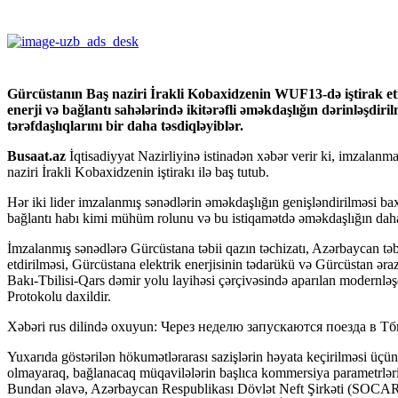
Gürcüstanın Baş naziri İrakli Kobaxidzenin WUF13-də iştirak et
enerji və bağlantı sahələrində ikitərəfli əməkdaşlığın dərinləşdiri
tərəfdaşlıqlarını bir daha təsdiqləyiblər.
Busaat.az
İqtisadiyyat Nazirliyinə istinadən xəbər verir ki, imzala
naziri İrakli Kobaxidzenin iştirakı ilə baş tutub.
Hər iki lider imzalanmış sənədlərin əməkdaşlığın genişləndirilməsi 
bağlantı habı kimi mühüm rolunu və bu istiqamətdə əməkdaşlığın daha d
İmzalanmış sənədlərə Gürcüstana təbii qazın təchizatı, Azərbaycan təbi
etdirilməsi, Gürcüstana elektrik enerjisinin tədarükü və Gürcüstan əraz
Bakı-Tbilisi-Qars dəmir yolu layihəsi çərçivəsində aparılan modernl
Protokolu daxildir.
Xəbəri rus dilində oxuyun: Через неделю запускаются поезда в
Yuxarıda göstərilən hökumətlərarası sazişlərin həyata keçirilməsi üçün 
olmayaraq, bağlanacaq müqavilələrin başlıca kommersiya parametrləri
Bundan əlavə, Azərbaycan Respublikası Dövlət Neft Şirkəti (SO