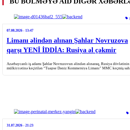
BU BÖLMƏYƏ AID DIGƏR XƏBƏRL
07.08.2026
- 13:47
Limanı əlindən alınan Şahlar Novruzova
qarşı YENİ İDDİA: Rusiya əl çəkmir
Azərbaycanlı iş adamı Şahlar Novruzovun əlindən alınaraq, Rusiya dövlətinin
mülkiyyətinə keçirilən “Tuapse Dəniz Kommersiya Limanı” MMC keçmiş sah
qarşı iddia qaldırıb. Busaat.az Lent.az-a istinadən […]
31.07.2026
- 21:23