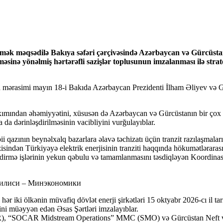
mək məqsədilə Bakıya səfəri çərçivəsində Azərbaycan və Gürcüstan
lməsinə yönəlmiş hərtərəfli sazişlər toplusunun imzalanması ilə strat
nma mərasimi mayın 18-i Bakıda Azərbaycan Prezidenti İlham Əliyev və 
baxımından əhəmiyyətini, xüsusən də Azərbaycan və Gürcüstanın bir çox
a dərinləşdirilməsinin vacibliyini vurğulayıblar.
i qazının beynəlxalq bazarlara əlavə təchizatı üçün tranzit razılaşmala
isindən Türkiyəyə elektrik enerjisinin tranziti haqqında hökumətlərarası 
əşdirmə işlərinin yekun qəbulu və tamamlanmasını təsdiqləyən Koordinas
 Тбилиси – Минэкономики
hər iki ölkənin müvafiq dövlət enerji şirkətləri 15 oktyabr 2026-cı il ta
ni müəyyən edən Əsas Şərtləri imzalayıblar.
CAR), “SOCAR Midstream Operations” MMC (SMO) və Gürcüstan Neft 