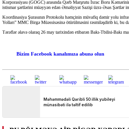
Korporasiyası (GOGC) arasında Qərb Marşrutu İxrac Boru Kəmərinin G
istismar şərtlərini müəyyən edən Əməliyyat Sazişi üzrə Əsas Şərtlər i
Koordinasiya Şurasının Protokolu həmçinin müvafiq dəmir yolu infra
Yolları” MMC Birgə Müəssisəsinə ötürülməsini rəsmiləşdirib ki, bu d
Tərəflər əlavə olaraq 26 may tarixindən etibarən Bakı-Tbilisi-Bakı marş
Bizim Facebook kanalımıza abunə olun