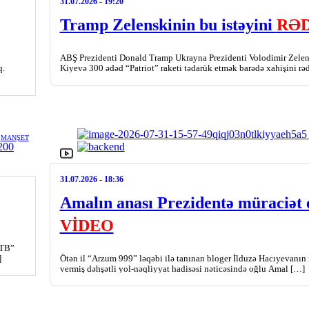
31.07.2026
- 19:20
Tramp Zelenskinin bu istəyini
RƏD
ABŞ Prezidenti Donald Tramp Ukrayna Prezidenti Volodimir Zelen
q.
Kiyevə 300 ədəd “Patriot” raketi tədarük etmək barədə xahişini rə
MANŞET
31.07.2026
- 18:36
Amalın anası Prezidentə müraciət e
VİDEO
BTB”
]
Ötən il “Arzum 999” ləqəbi ilə tanınan bloger İlduzə Hacıyevanın iş
vermiş dəhşətli yol-nəqliyyat hadisəsi nəticəsində oğlu Amal […]