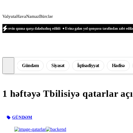
Valyuta
Hava
Namaz
Bürclər
arşı dələduzluq edildi
Evinə gələn yol qonşusu tərəfindən zəbt edilən qadın danış
Gündəm
Siyasət
İqtisadiyyat
Hadisə
1 həftəyə Tbilisiyə qatarlar açı
GÜNDƏM