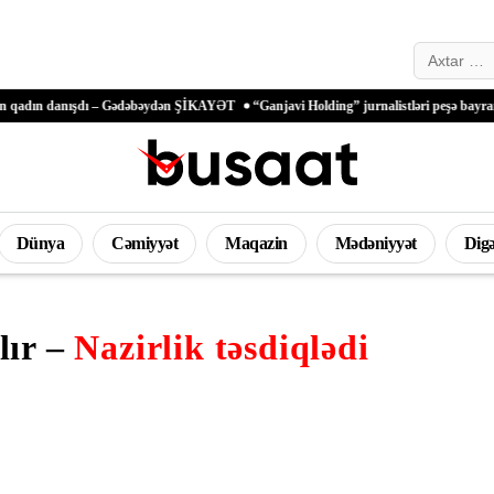
Search…
dı – Gədəbəydən ŞİKAYƏT
“Ganjavi Holding” jurnalistləri peşə bayramı münasibətil
Dünya
Cəmiyyət
Maqazin
Mədəniyyət
Dig
İdman
lır –
Nazirlik təsdiqlədi