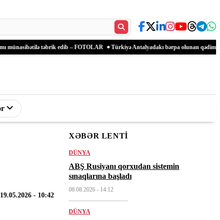
ə təbrik edib – FOTOLAR
Türkiyə Antalyadakı bərpa olunan qədim məkanlarla mədəni 
ər
Müsahibə
XƏBƏR LENTI
Texnologiya
Sağlamlıq
Diaspor
DÜNYA
ABŞ Rusiyanı qorxudan sistemin
sınaqlarına başladı
08.08.2026
- 14:12
19.05.2026
- 10:42
DÜNYA