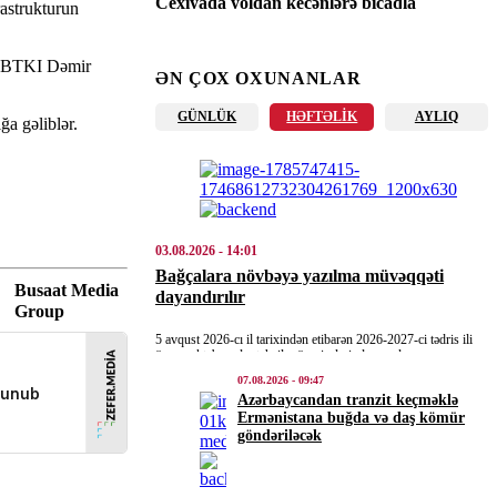
Çexiyada yoldan keçənlərə bıçaqla
astrukturun
hücum edildi – Yaralılar var
08.08.2026
- 10:26
n “BTKI Dəmir
ƏN ÇOX OXUNANLAR
XARICI SIYASET
GÜNLÜK
HƏFTƏLIK
AYLIQ
ğa gəliblər.
Azərbaycan vasitəsilə Ermənistana buğda
və daş kömür göndəriləcək
08.08.2026
- 10:24
HADISƏ
03.08.2026
- 14:01
Etna oyandı – VİDEO
Bağçalara növbəyə yazılma müvəqqəti
Busaat Media
dayandırılır
08.08.2026
- 09:37
Group
5 avqust 2026-cı il tarixindən etibarən 2026-2027-ci tədris ili
İQTISADIYYAT
üzrə məktəbəqədər təhsil müəssisələrində qrupların
komplektləşdirilməsi məqsədilə yeni növbələrin yaradılması
Tovuzda avtomobillər toqquşdu –
07.08.2026
- 09:47
prosesi […]
Azərbaycandan tranzit keçməklə
Yaralanan var
Ermənistana buğda və daş kömür
08.08.2026
- 09:26
göndəriləcək
İQTISADIYYAT