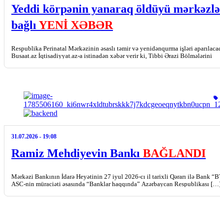
Yeddi körpənin yanaraq öldüyü mərkəzlə
bağlı
YENİ XƏBƏR
Respublika Perinatal Mərkəzinin əsaslı təmir və yenidənqurma işləri aparılaca
Busaat.az İqtisadiyyat.az-a istinadən xəbər verir ki, Tibbi Ərazi Bölmələrini
İdarəetmə Birliyinin […]
31.07.2026
- 19:08
Ramiz Mehdiyevin Bankı
BAĞLANDI
Mərkəzi Bankının İdarə Heyətinin 27 iyul 2026-cı il tarixli Qərarı ilə Bank “
ASC-nin müraciəti əsasında “Banklar haqqında” Azərbaycan Respublikası […