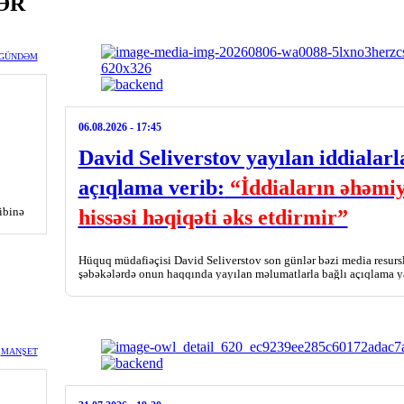
ƏR
GÜNDƏM
06.08.2026
- 17:45
David Seliverstov yayılan iddialarl
açıqlama verib:
“İddiaların əhəmiy
ibinə
hissəsi həqiqəti əks etdirmir”
Hüquq müdafiəçisi David Seliverstov son günlər bəzi media resursl
şəbəkələrdə onun haqqında yayılan məlumatlarla bağlı açıqlama y
MANŞET