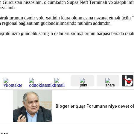
ürcüstan hissəsinin, o cümlədən Supsa Neft Terminalı və əlaqəli infr
mzalanıb.
strukturunun dəmir yolu xəttinin idarə olunmasına nəzarət etmək üçü
a regional bağlantının gücləndirilməsində mühüm addımdır.
rutu üzrə gündəlik sərnişin qatarları xidmətlərinin bərpası barədə razılı