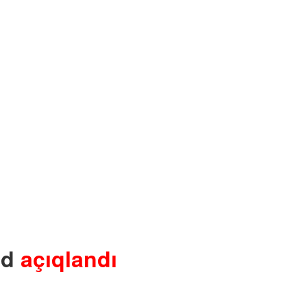
əd
açıqlandı