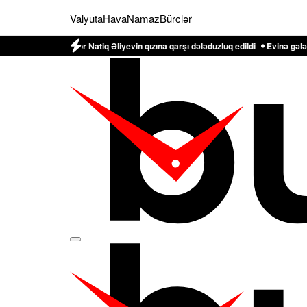
Valyuta
Hava
Namaz
Bürclər
l-mayor Natiq Əliyevin qızına qarşı dələduzluq edildi
Evinə gələn yol qonşus