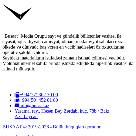
"Busaat" Media Qrupu sayt və gündəlik bülletenlər vasitəsi ilə
siyasət, iqtisadiyyat, cəmiyyət, idman, mədəniyyət sahələri üzrə
ölkədə və dünyada baş verən ən vacib hadisələri öz oxucularına
operativ şəkildə çatdırır.
Saytdakı materialların istifadəsi zamanı istinad edilməsi vacibdir.
Məlumat internet səhifələrində istifadə edildikdə hiperlink vasitəsi ilə
istinad mütləqdir.
+994(77) 362 30 00
+994(50) 452 81 80
info@busaat.az
Yasamal ray., Həsən Bəy Zərdabi küç. 78b / Bakı,
Azərbaycan
BUSAAT © 2019-2026 - Bütün hüquqları qorunur.