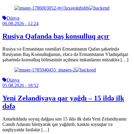
Dünya
06.08.2026
- 12:24
Rusiya Qafanda baş konsulluq açır
Rusiya və Ermənistan rəsmiləri Ermənistanın Qafan şəhərində
Rusiyanın Baş Konsulluğunun, eləcə də Ermənistanın Vladiqafqaz
şəhərində konsulluq bölməsinin açılması imkanlarını müzakirə […]
Dünya
05.08.2026
- 18:52
Yeni Zelandiyaya qar yağdı – 15 ildə ilk
dəfə
Antarktidada soyuq dalğası son 15 ildə ilk dəfə Yeni Zelandiyanın
Cənub Adasını bürüyərək qar yağdırıb, kəskin soyuqlar və
nəqliyyatda fasilələr […]