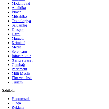
Mədəniyyət
Analitika
İdman
Müsahibə
Texnologiya
Sağlamlıq
Diaspor
Hərbi
Maraqlı
Kriminal
Media
Serencam
İnfrastruktur
Xarici siyaset
Qarabağ
Parlament
Milli Məclis
Elm ve tehsil
Turizm
Səhifələr
Haqqımızda
Əlaqə
Reklam