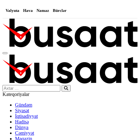
Valyuta
Hava
Namaz
Bürclər
Search…
Kateqoriyalar
Gündəm
Siyasət
İqtisadiyyat
Hadisə
Dünya
Cəmiyyət
Maqazin