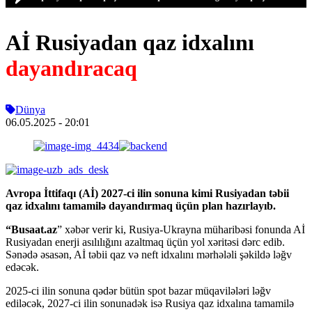
Aİ Rusiyadan qaz idxalını
dayandıracaq
Dünya
06.05.2025
- 20:01
Avropa İttifaqı (Aİ) 2027-ci ilin sonuna kimi Rusiyadan təbii
qaz idxalını tamamilə dayandırmaq üçün plan hazırlayıb.
“Busaat.az
” xəbər verir ki, Rusiya-Ukrayna müharibəsi fonunda Aİ
Rusiyadan enerji asılılığını azaltmaq üçün yol xəritəsi dərc edib.
Sənədə əsasən, Aİ təbii qaz və neft idxalını mərhələli şəkildə ləğv
edəcək.
2025-ci ilin sonuna qədər bütün spot bazar müqavilələri ləğv
ediləcək, 2027-ci ilin sonunadək isə Rusiya qaz idxalına tamamilə