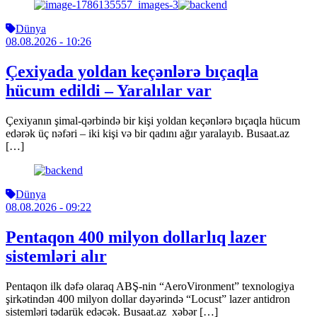
Dünya
08.08.2026
- 10:26
Çexiyada yoldan keçənlərə bıçaqla
hücum edildi – Yaralılar var
Çexiyanın şimal-qərbində bir kişi yoldan keçənlərə bıçaqla hücum
edərək üç nəfəri – iki kişi və bir qadını ağır yaralayıb. Busaat.az
[…]
Dünya
08.08.2026
- 09:22
Pentaqon 400 milyon dollarlıq lazer
sistemləri alır
Pentaqon ilk dəfə olaraq ABŞ-nin “AeroVironment” texnologiya
şirkətindən 400 milyon dollar dəyərində “Locust” lazer antidron
sistemləri tədarük edəcək. Busaat.az xəbər […]