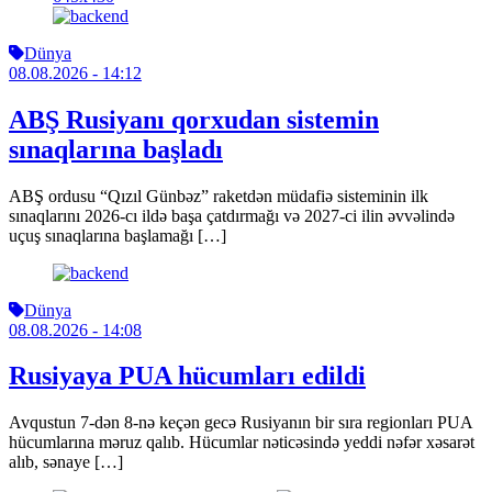
Dünya
08.08.2026
- 14:12
ABŞ Rusiyanı qorxudan sistemin
sınaqlarına başladı
ABŞ ordusu “Qızıl Günbəz” raketdən müdafiə sisteminin ilk
sınaqlarını 2026-cı ildə başa çatdırmağı və 2027-ci ilin əvvəlində
uçuş sınaqlarına başlamağı […]
Dünya
08.08.2026
- 14:08
Rusiyaya PUA hücumları edildi
Avqustun 7-dən 8-nə keçən gecə Rusiyanın bir sıra regionları PUA
hücumlarına məruz qalıb. Hücumlar nəticəsində yeddi nəfər xəsarət
alıb, sənaye […]