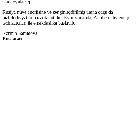
son qoyulacaq.
Rusiya nüvə enerjisinə və zənginləşdirilmiş urana qarşı da
məhdudiyyətlər nəzərdə tutulur. Eyni zamanda, Aİ alternativ enerji
təchizatçıları ilə əməkdaşlığa başlayıb.
Nərmin Səmidova
Busaat.az