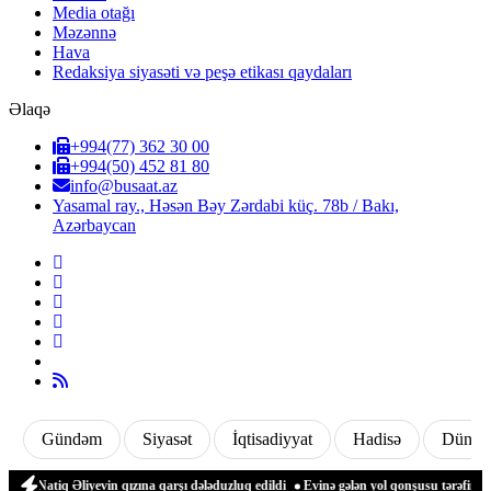
Media otağı
Məzənnə
Hava
Redaksiya siyasəti və peşə etikası qaydaları
Əlaqə
+994(77) 362 30 00
+994(50) 452 81 80
info@busaat.az
Yasamal ray., Həsən Bəy Zərdabi küç. 78b / Bakı,
Azərbaycan
Gündəm
Siyasət
İqtisadiyyat
Hadisə
Dünya
Natiq Əliyevin qızına qarşı dələduzluq edildi
Evinə gələn yol qonşusu tərəfindən zə