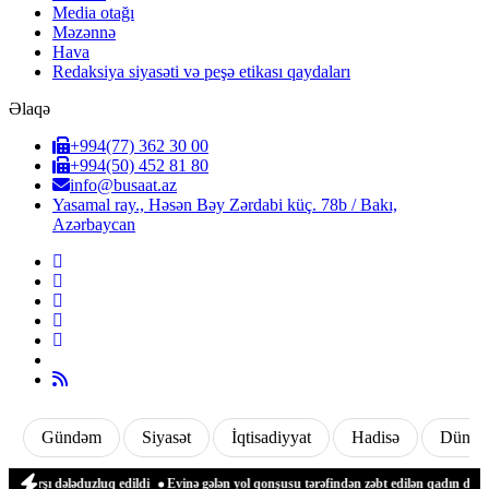
Media otağı
Məzənnə
Hava
Redaksiya siyasəti və peşə etikası qaydaları
Əlaqə
+994(77) 362 30 00
+994(50) 452 81 80
info@busaat.az
Yasamal ray., Həsən Bəy Zərdabi küç. 78b / Bakı,
Azərbaycan
Gündəm
Siyasət
İqtisadiyyat
Hadisə
Dünya
rşı dələduzluq edildi
Evinə gələn yol qonşusu tərəfindən zəbt edilən qadın danışd