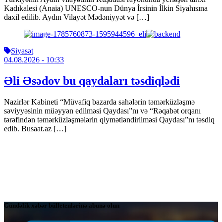
Kadıkalesi (Anaia) UNESCO-nun Dünya İrsinin İlkin Siyahısına
daxil edilib. Aydın Vilayət Mədəniyyət və […]
Siyasət
04.08.2026
- 10:33
Əli Əsədov bu qaydaları təsdiqlədi
Nazirlər Kabineti “Müvafiq bazarda sahələrin təmərküzləşmə
səviyyəsinin müəyyən edilməsi Qaydası”nı və “Rəqabət orqanı
tərəfindən təmərküzləşmələrin qiymətləndirilməsi Qaydası”nı təsdiq
edib. Busaat.az […]
Gündəlik xəbər bülletenlərinə abunə olun