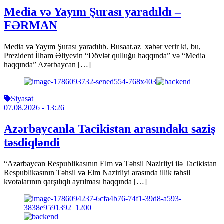
Media və Yayım Şurası yaradıldı –
FƏRMAN
Media və Yayım Şurası yaradılıb. Busaat.az xəbər verir ki, bu,
Prezident İlham Əliyevin “Dövlət qulluğu haqqında” və “Media
haqqında” Azərbaycan […]
Siyasət
07.08.2026
- 13:26
Azərbaycanla Tacikistan arasındakı saziş
təsdiqləndi
“Azərbaycan Respublikasının Elm və Təhsil Nazirliyi ilə Tacikistan
Respublikasının Təhsil və Elm Nazirliyi arasında illik təhsil
kvotalarının qarşılıqlı ayrılması haqqında […]