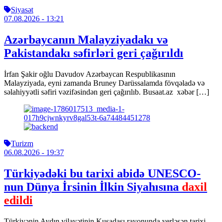
Siyasət
07.08.2026
- 13:21
Azərbaycanın Malayziyadakı və
Pakistandakı səfirləri geri çağırıldı
İrfan Şakir oğlu Davudov Azərbaycan Respublikasının
Malayziyada, eyni zamanda Bruney Darüssalamda fövqəladə və
səlahiyyətli səfiri vəzifəsindən geri çağırılıb. Busaat.az xəbər […]
Turizm
06.08.2026
- 19:37
Türkiyədəki bu tarixi abidə UNESCO-
nun Dünya İrsinin İlkin Siyahısına
daxil
edildi
Türkiyənin Aydın vilayətinin Kuşadası rayonunda yerləşən tarixi