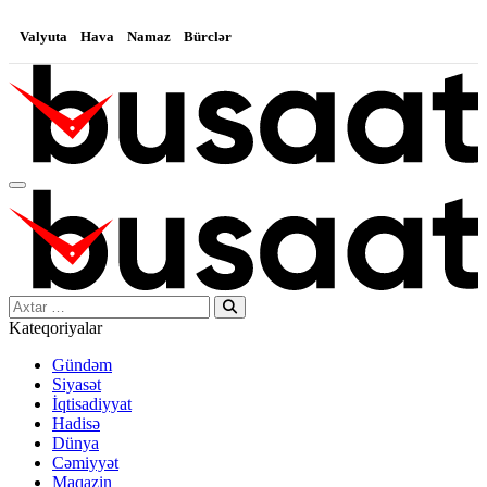
Valyuta
Hava
Namaz
Bürclər
Search…
Kateqoriyalar
Gündəm
Siyasət
İqtisadiyyat
Hadisə
Dünya
Cəmiyyət
Maqazin