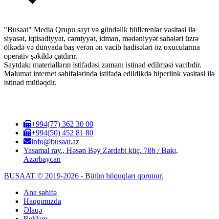
"Busaat" Media Qrupu sayt və gündəlik bülletenlər vasitəsi ilə
siyasət, iqtisadiyyat, cəmiyyət, idman, mədəniyyət sahələri üzrə
ölkədə və dünyada baş verən ən vacib hadisələri öz oxucularına
operativ şəkildə çatdırır.
Saytdakı materialların istifadəsi zamanı istinad edilməsi vacibdir.
Məlumat internet səhifələrində istifadə edildikdə hiperlink vasitəsi ilə
istinad mütləqdir.
+994(77) 362 30 00
+994(50) 452 81 80
info@busaat.az
Yasamal ray., Həsən Bəy Zərdabi küç. 78b / Bakı,
Azərbaycan
BUSAAT © 2019-2026 - Bütün hüquqları qorunur.
Ana səhifə
Haqqımızda
Əlaqə
Reklam