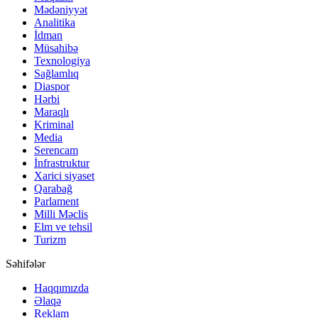
Mədəniyyət
Analitika
İdman
Müsahibə
Texnologiya
Sağlamlıq
Diaspor
Hərbi
Maraqlı
Kriminal
Media
Serencam
İnfrastruktur
Xarici siyaset
Qarabağ
Parlament
Milli Məclis
Elm ve tehsil
Turizm
Səhifələr
Haqqımızda
Əlaqə
Reklam