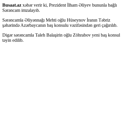
Busaat.az
xəbər verir ki, Prezident İlham Əliyev bununla bağlı
Sərəncam imzalayıb.
Sərəncamla Əliyənnağı Mehti oğlu Hüseynov İranın Təbriz
şəhərində Azərbaycanın baş konsulu vəzifəsindən geri çağırılıb.
Digər sərəncamla Taleh Balaşirin oğlu Zöhrabov yeni baş konsul
təyin edilib.