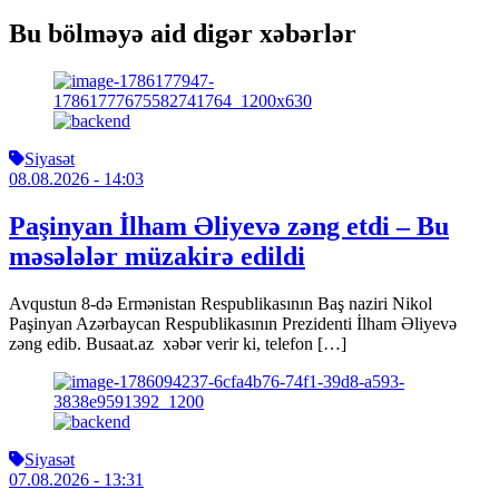
Bu bölməyə aid digər xəbərlər
Siyasət
08.08.2026
- 14:03
Paşinyan İlham Əliyevə zəng etdi – Bu
məsələlər müzakirə edildi
Avqustun 8-də Ermənistan Respublikasının Baş naziri Nikol
Paşinyan Azərbaycan Respublikasının Prezidenti İlham Əliyevə
zəng edib. Busaat.az xəbər verir ki, telefon […]
Siyasət
07.08.2026
- 13:31