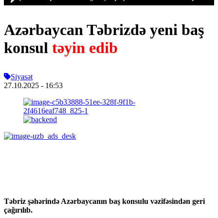
Azərbaycan Təbrizdə yeni baş
konsul
təyin edib
Siyasət
27.10.2025
- 16:53
Təbriz şəhərində Azərbaycanın baş konsulu vəzifəsindən geri
çağırılıb.