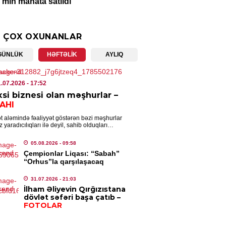
 min manata satıldı
6.08.2026
- 11:51
 ÇOX OXUNANLAR
ISƏ
tərdə DƏHŞƏT: Ər-arvad yanğında
GÜNLÜK
HƏFTƏLIK
AYLIQ
ü
6.08.2026
- 11:46
1.07.2026
- 17:52
si biznesi olan məşhurlar –
SADIYYAT
YAHI
ıl bahalaşdı
t aləmində fəaliyyət göstərən bəzi məşhurlar
z yaradıcılıqları ilə deyil, sahib olduqları
6.08.2026
- 11:03
eslərlə də diqqət çəkirlər. Busaat.az Axşam.az-a
nadən xəbər […]
05.08.2026
- 09:58
Çempionlar Liqası: “Sabah”
MINAL
“Orhus”la qarşılaşacaq
ayətdə şübhəli bilinən 48 nəfər
lanıldı
31.07.2026
- 21:03
İlham Əliyevin Qırğızıstana
6.08.2026
- 10:54
dövlət səfəri başa çatıb –
FOTOLAR
AN