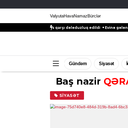
Valyuta
Hava
Namaz
Bürclər
q Əliyevin qızına qarşı dələduzluq edildi
Evinə gələn yol qonşu
Gündəm
Siyasət
Baş nazir
QƏR
SIYASƏT