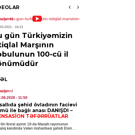
rabağ” “Dinamo”ya qarşı
DEOLAR
6.08.2026
- 10:34
SADIYYAT
.03.2021
- 16:21
02.03.2021
- 13:03
u gün Türkiyəmizin
“Ermənistand
lar almaq istəyənlərin nəzərinə!
tiqlal Marşının
verənlər Qər
6.08.2026
- 10:31
bulunun 100-cü il
Rusiyanın
IYYƏT
önümüdür
qarşıdurması
 İcra Hakimiyyəti İT sistemlərini
kumət buludu”na köçürüb
ƏL
6.08.2026
- 10:30
YA
2.06.2026
- 11:50
i Zelandiyaya qar yağdı – 15 ildə
allıda şəhid övladının faciəvi
dəfə
mü ilə bağlı anası DANIŞDI –
ENSASİON TƏFƏRRÜATLAR
5.08.2026
- 18:52
ilin fevral ayının 19-da Masallı rayonunun
alıq kəndində Vətən müharibəsi şəhidi Elvin
ENCAM
ovun 13 yaşlı oğlu Ayhan Əzizov faciəvi […]