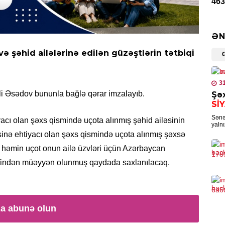
463
0
ƏN
HAD
və şəhid ailələrinə edilən güzəştlərin tətbiqi
Tər
öld
0
3
Əli Əsədov bununla bağlə qərar imzalayıb.
Şəx
İQTI
Sİ
Qız
Sənə
acı olan şəxs qismində uçota alınmış şəhid ailəsinin
yalnı
0
bizn
sinə ehtiyacı olan şəxs qismində uçota alınmış şəxsə
isti
, həmin uçot onun ailə üzvləri üçün Azərbaycan
KRI
rəfindən müəyyən olunmuş qaydada saxlanılacaq.
Cin
sax
0
za abunə olun
İDM