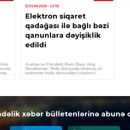
CƏM
03.08.2026
- 13:55
DYP
Elektron siqaret
0
qadağası ilə bağlı bəzi
qanunlara dəyişiklik
CƏM
edildi
Azə
mon
0
rliyi
Azərbaycan Prezidenti İlham Əliyev Vergi
rasında
Məcəlləsində, “Mülki dövriyyədə olmasına yol
İDM
ındakı
verilməyən (mülki dövriyyədən çıxarılmış)
[…]
əşyaların siyahısı haqqında” və “Qida
Çem
təhlükəsizliyi […]
“Or
0
SOS
dəlik xəbər bülletenlərinə abunə 
Bak
baş
0