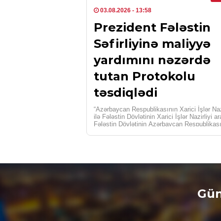
03.08.2026
- 13:58
Prezident Fələstin
Səfirliyinə maliyyə
yardımını nəzərdə
tutan Protokolu
təsdiqlədi
“Azərbaycan Respublikasının Xarici İşlər Nazi
ilə Fələstin Dövlətinin Xarici İşlər Nazirliyi a
Fələstin Dövlətinin Azərbaycan Respublikas
Səfirliyinə maliyyə yardımının göstərilməsi 
Gün