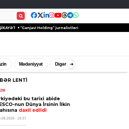
“Ganjavi Holding” jurnalistləri peşə bayramı münasibətilə təbrik 
zin
Mədəniyyət
Digər
➜
BƏR LENTI
İdman
Müsahibə
Texnologi
IZM
kiyədəki bu tarixi abidə
SCO-nun Dünya İrsinin İlkin
yahısına
daxil edildi
6.08.2026
- 19:37