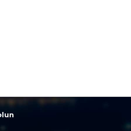
IYYƏT
 sürücülərə müraciət etdi
5.08.2026
- 11:05
IYYƏT
rbaycanda donuzlarla bağlı
itorinqlər keçiriləcək
5.08.2026
- 10:07
AN
pionlar Liqası: “Sabah”
hus”la qarşılaşacaq
5.08.2026
- 09:58
IAL
olun
ı metrosunda xətlərin ayrılmasına
lanılır – Tarix açıqlandı
4.08.2026
- 12:02