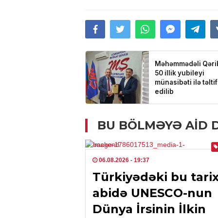
30.01.2021
- 04:56
Paşinyan: “B
gəldisə, Puti
bilər” – VİDE
BU BÖLMƏYƏ AID 
06.08.2026
- 19:37
Türkiyədəki bu tarix
abidə UNESCO-nun
Dünya İrsinin İlkin