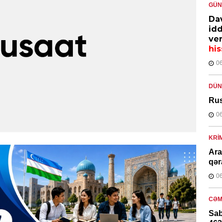
GÜ
Dav
idd
ver
his
0
DÜN
Rus
0
KRI
Ara
qər
0
CƏM
Sab