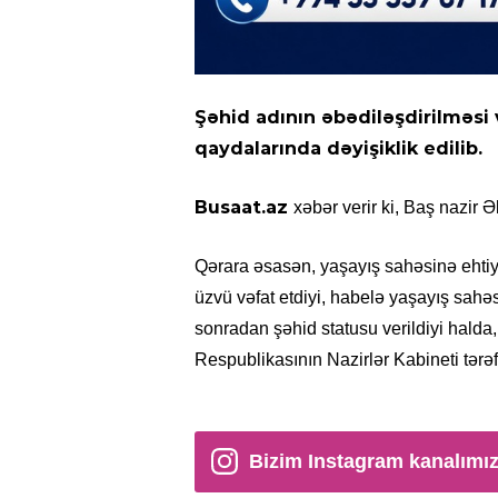
Şəhid adının əbədiləşdirilməsi 
qaydalarında dəyişiklik edilib.
Busaat.az
xəbər verir ki, Baş nazir 
Qərara əsasən, yaşayış sahəsinə ehtiy
üzvü vəfat etdiyi, habelə yaşayış sahə
sonradan şəhid statusu verildiyi halda
Respublikasının Nazirlər Kabineti tə
Bizim Instagram kanalımı