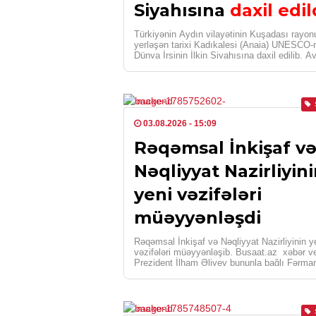
Siyahısına
daxil edil
Türkiyənin Aydın vilayətinin Kuşadası rayo
yerləşən tarixi Kadıkalesi (Anaia) UNESCO-
Dünya İrsinin İlkin Siyahısına daxil edilib. A
Vilayət Mədəniyyət və […]
03.08.2026
- 15:09
Rəqəmsal İnkişaf v
Nəqliyyat Nazirliyin
yeni vəzifələri
müəyyənləşdi
Rəqəmsal İnkişaf və Nəqliyyat Nazirliyinin y
vəzifələri müəyyənləşib. Busaat.az xəbər ver
Prezident İlham Əliyev bununla bağlı Fərma
imzalayıb. Fərmana […]