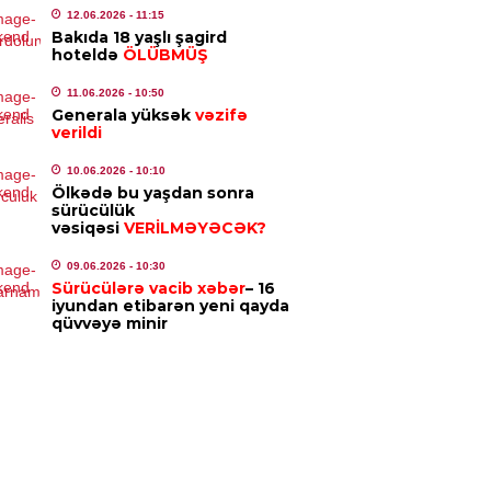
12.06.2026
- 11:15
lan Kəngərli vəzifəsindən azad
Bakıda 18 yaşlı şagird
ldi
hoteldə
ÖLÜBMÜŞ
5.08.2026
- 12:32
11.06.2026
- 10:50
Generala yüksək
vəzifə
IYYƏT
verildi
al Aslanovdan yeni rəis təyinatları
10.06.2026
- 10:10
5.08.2026
- 12:30
Ölkədə bu yaşdan sonra
sürücülük
vəsiqəsi
VERİLMƏYƏCƏK?
YA
09.06.2026
- 10:30
ilənin 112 üzvü illər sonra dəfn
Sürücülərə vacib xəbər
– 16
ndu – Qəzzada dəhşət
iyundan etibarən yeni qayda
qüvvəyə minir
5.08.2026
- 11:15
MINAL
ayətdə şübhəli bilinən 40 nəfər
lanıldı
5.08.2026
- 11:08