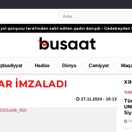
Search…
su tərəfindən zəbt edilən qadın danışdı – Gədəbəydən ŞİKAYƏT
İqtisadiyyat
Hadisə
Dünya
Cəmiyyət
Maqa
AR İMZALADI
XƏ
TUR
27.11.2024
- 10:13
Tür
UNE
Si
0