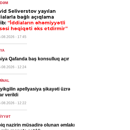
NDƏM
id Seliverstov yayılan
ialarla bağlı açıqlama
ib:
“İddiaların əhəmiyyətli
səsi həqiqəti əks etdirmir”
6.08.2026
- 17:45
YA
iya Qafanda baş konsulluq açır
6.08.2026
- 12:24
MINAL
yikgilin apellyasiya şikayəti üzrə
ar verildi
6.08.2026
- 12:22
IYYƏT
iq nazirin müsadirə olunan əmlakı