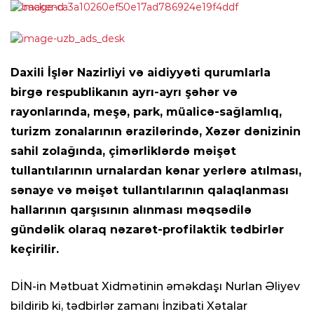
Daxili İşlər Nazirliyi və aidiyyəti qurumlarla
birgə respublikanın ayrı-ayrı şəhər və
rayonlarında, meşə, park, müalicə-sağlamlıq,
turizm zonalarının ərazilərində, Xəzər dənizinin
sahil zolağında, çimərliklərdə məişət
tullantılarının urnalardan kənar yerlərə atılması,
sənaye və məişət tullantılarının qalaqlanması
hallarının qarşısının alınması məqsədilə
gündəlik olaraq nəzarət-profilaktik tədbirlər
keçirilir.
DİN-in Mətbuat Xidmətinin əməkdaşı Nurlan Əliyev
bildirib ki, tədbirlər zamanı İnzibati Xətalar