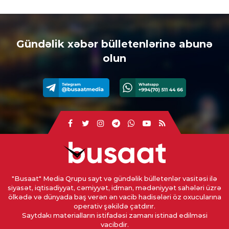
Gündəlik xəbər bülletenlərinə abunə
olun
"Busaat" Media Qrupu sayt və gündəlik bülletenlər vasitəsi ilə
siyasət, iqtisadiyyat, cəmiyyət, idman, mədəniyyət sahələri üzrə
ölkədə və dünyada baş verən ən vacib hadisələri öz oxucularına
operativ şəkildə çatdırır.
Saytdakı materialların istifadəsi zamanı istinad edilməsi
vacibdir.