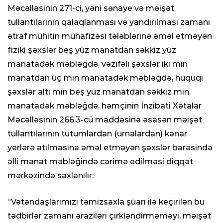
Məcəlləsinin 271-ci, yəni sənaye və məişət
tullantılarının qalaqlanması və yandırılması zamanı
ətraf mühitin mühafizəsi tələblərinə əməl etməyən
fiziki şəxslər beş yüz manatdan səkkiz yüz
manatadək məbləğdə, vəzifəli şəxslər iki min
manatdan üç min manatadək məbləğdə, hüquqi
şəxslər altı min beş yüz manatdan səkkiz min
manatadək məbləğdə, həmçinin İnzibati Xətalar
Məcəlləsinin 266.3-cü maddəsinə əsasən məişət
tullantılarının tutumlardan (urnalardan) kənar
yerlərə atılmasına əməl etməyən şəxslər barəsində
əlli manat məbləğində cərimə edilməsi diqqət
mərkəzində saxlanılır:
“Vətəndaşlarımızı təmizsaxla şüarı ilə keçirilən bu
tədbirlər zamanı əraziləri çirkləndirməməyi, məişət