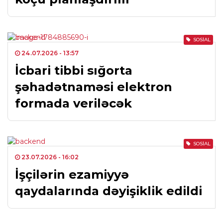
SOSIAL
24.07.2026
- 13:57
İcbari tibbi sığorta
şəhadətnaməsi elektron
formada veriləcək
SOSIAL
23.07.2026
- 16:02
İşçilərin ezamiyyə
qaydalarında dəyişiklik edildi