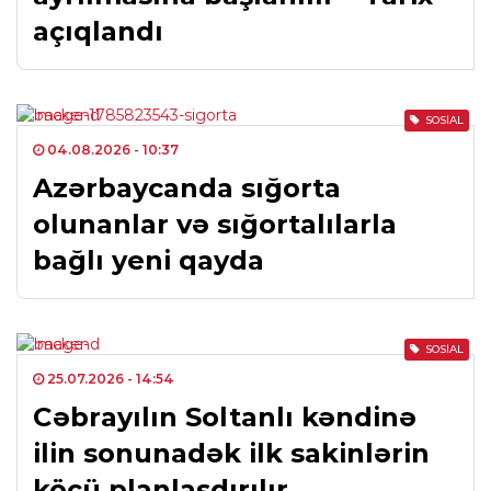
açıqlandı
SOSIAL
04.08.2026
- 10:37
Azərbaycanda sığorta
olunanlar və sığortalılarla
bağlı yeni qayda
SOSIAL
25.07.2026
- 14:54
Cəbrayılın Soltanlı kəndinə
ilin sonunadək ilk sakinlərin
köçü planlaşdırılır