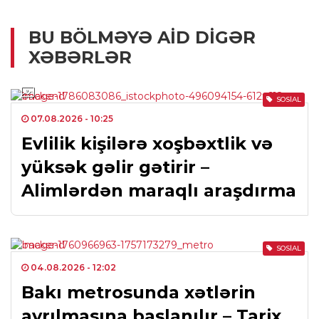
BU BÖLMƏYƏ AID DIGƏR
XƏBƏRLƏR
SOSIAL
07.08.2026
- 10:25
Evlilik kişilərə xoşbəxtlik və
yüksək gəlir gətirir –
Alimlərdən maraqlı araşdırma
SOSIAL
04.08.2026
- 12:02
Bakı metrosunda xətlərin
ayrılmasına başlanılır – Tarix