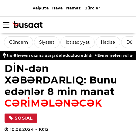
Valyuta
Hava
Namaz
Bürclər
Gündəm
Siyasət
İqtisadiyyat
Hadisə
Dün
 Əliyevin qızına qarşı dələduzluq edildi
Evinə gələn yol qonşus
DİN-dən
XƏBƏRDARLIQ: Bunu
edənlər 8 min manat
CƏRİMƏLƏNƏCƏK
SOSIAL
10.09.2024
- 10:12