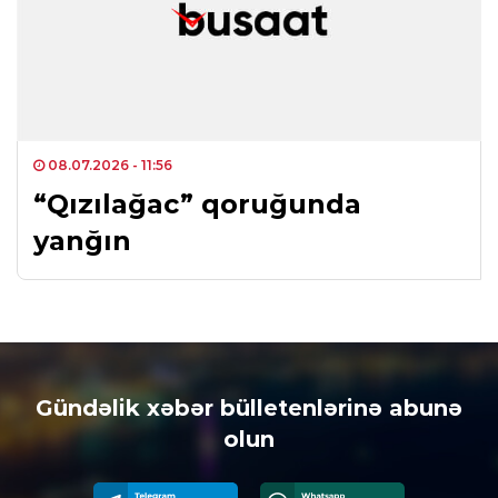
08.07.2026
- 11:56
“Qızılağac” qoruğunda
yanğın
Gündəlik xəbər bülletenlərinə abunə
olun