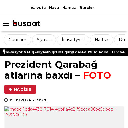
Valyuta
Hava
Namaz
Bürclər
Gündəm
Siyasət
İqtisadiyyat
Hadisə
Dün
mayor Natiq Əliyevin qızına qarşı dələduzluq edildi
Evinə gələn 
Prezident Qarabağ
atlarına baxdı –
FOTO
HADISƏ
19.09.2024
- 21:28