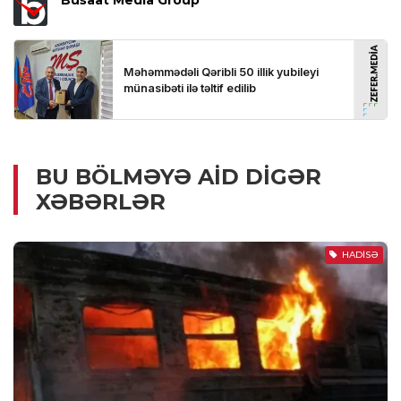
Busaat Media Group
BU BÖLMƏYƏ AID DIGƏR
XƏBƏRLƏR
HADISƏ