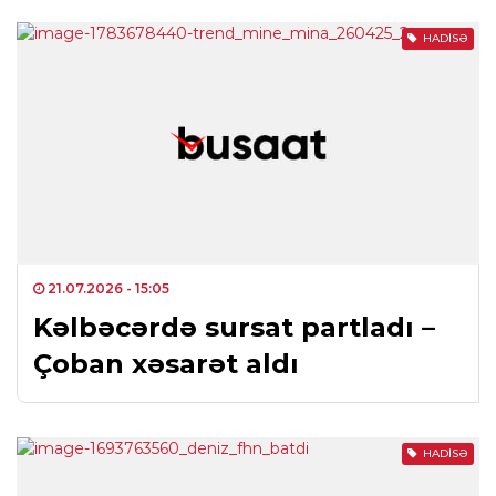
HADISƏ
21.07.2026
- 15:05
Kəlbəcərdə sursat partladı –
Çoban xəsarət aldı
HADISƏ