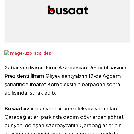
Xəbər verdiyimiz kimi, Azərbaycan Respublikasının
Prezidenti İlham Əliyev sentyabrın 19-da Ağdam
şəhərində İmarət Kompleksinin bərpadan sonra
açılışında iştirak edib.
Busaat.az
xəbər verir ki, kompleksdə yaradılan
Qarabağ atları parkında qədim dövrlərdən şöhrəti
dünyanı dolaşan Azərbaycanın Qarabağ atlarının
auksionunun keçirilməsi, eyni zamanda, parkda