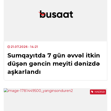
21.07.2026
- 14:21
Sumqayıtda 7 gün əvvəl itkin
düşən gəncin meyiti dənizdə
aşkarlandı
HADISƏ