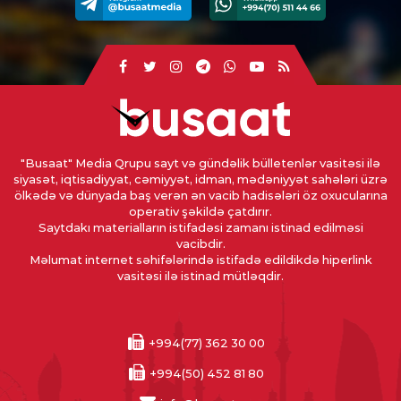
"Busaat" Media Qrupu sayt və gündəlik bülletenlər vasitəsi ilə
siyasət, iqtisadiyyat, cəmiyyət, idman, mədəniyyət sahələri üzrə
ölkədə və dünyada baş verən ən vacib hadisələri öz oxucularına
operativ şəkildə çatdırır.
Saytdakı materialların istifadəsi zamanı istinad edilməsi
vacibdir.
Məlumat internet səhifələrində istifadə edildikdə hiperlink
vasitəsi ilə istinad mütləqdir.
+994(77) 362 30 00
+994(50) 452 81 80