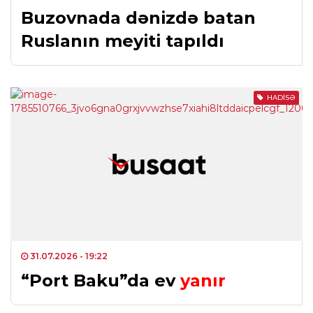
Buzovnada dənizdə batan
Ruslanın meyiti tapıldı
HADISƏ
31.07.2026
- 19:22
“Port Baku”da ev
yanır