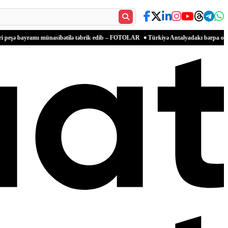
amı münasibətilə təbrik edib – FOTOLAR
Türkiyə Antalyadakı bərpa olunan qədim mək