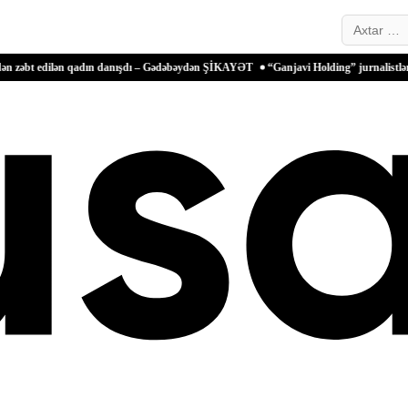
Search…
lən qadın danışdı – Gədəbəydən ŞİKAYƏT
“Ganjavi Holding” jurnalistləri peşə bayr