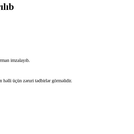
ılıb
ərman imzalayıb.
 həlli üçün zəruri tədbirlər görməlidir.