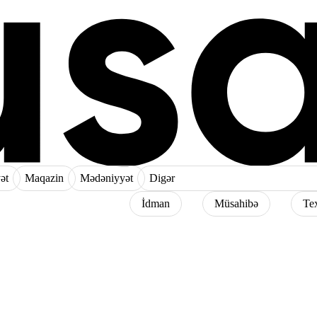
ət
Maqazin
Mədəniyyət
Digər
İdman
Müsahibə
Te