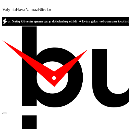
Valyuta
Hava
Namaz
Bürclər
liyevin qızına qarşı dələduzluq edildi
Evinə gələn yol qonşusu tərəfindən zəbt edi