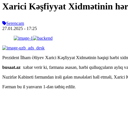
Xarici Kəşfiyyat Xidmətinin hərb
Serencam
27.01.2025
- 17:25
Prezident İlham Əliyev Xarici Kəşfiyyat Xidmətinin həqiqi hərbi xidmə
busaat.az
xəbər verir ki, fərmana əsasən, hərbi qulluqçuların aylıq vəz
Nazirlər Kabineti fərmandan irəli gələn məsələləri həll etməli, Xarici 
Fərman bu il yanvarın 1-dən tətbiq edilir.