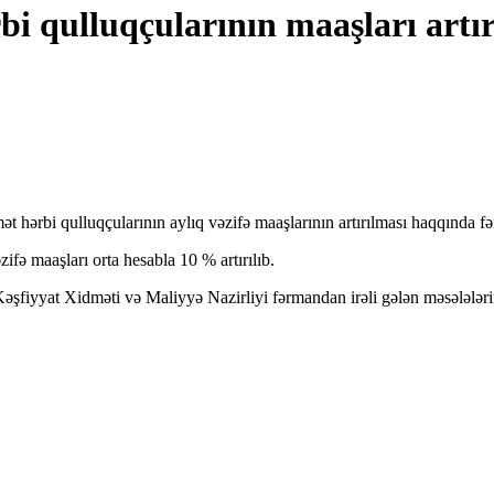
i qulluqçularının maaşları artır
t hərbi qulluqçularının aylıq vəzifə maaşlarının artırılması haqqında f
ifə maaşları orta hesabla 10 % artırılıb.
Kəşfiyyat Xidməti və Maliyyə Nazirliyi fərmandan irəli gələn məsələlərin