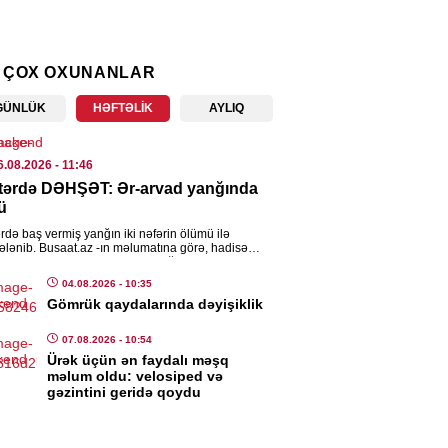
SADIYYAT
ent” bahalaşdı
 ÇOX OXUNANLAR
8.08.2026
- 09:24
GÜNLÜK
HƏFTƏLIK
AYLIQ
YA
taqon 400 milyon dollarlıq lazer
6.08.2026
- 11:46
emləri alır
tərdə DƏHŞƏT: Ər-arvad yanğında
8.08.2026
- 09:22
ü
rdə baş vermiş yanğın iki nəfərin ölümü ilə
NDƏM
cələnib. Busaat.az -ın məlumatına görə, hadisə
n mərkəzində qeydə alınıb. Yanğın zamanı ər-
anı əlindən alınan Şahlar
d […]
04.08.2026
- 10:35
ruzova qarşı YENİ İDDİA: Rusiya
Gömrük qaydalarında dəyişiklik
çəkmir
07.08.2026
- 10:54
7.08.2026
- 13:47
Ürək üçün ən faydalı məşq
məlum oldu: velosiped və
ASƏT
gəzintini geridə qoydu
ia və Yayım Şurası yaradıldı –
RMAN