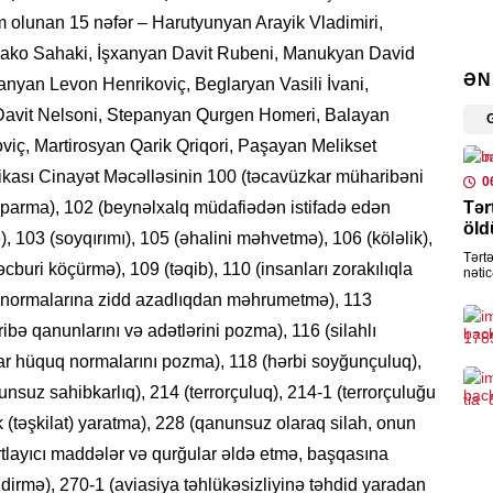
İQTI
am olunan 15 nəfər – Harutyunyan Arayik Vladimiri,
“Br
Bako Sahaki, İşxanyan Davit Rubeni, Manukyan David
ƏN
anyan Levon Henrikoviç, Beglaryan Vasili İvani,
0
 Davit Nelsoni, Stepanyan Qurgen Homeri, Balayan
DÜN
iç, Martirosyan Qarik Qriqori, Paşayan Melikset
Pen
ikası Cinayət Məcəlləsinin 100 (təcavüzkar müharibəni
0
sist
aparma), 102 (beynəlxalq müdafiədən istifadə edən
Tər
0
öld
, 103 (soyqırımı), 105 (əhalini məhvetmə), 106 (köləlik),
Tərtə
buri köçürmə), 109 (təqib), 110 (insanları zorakılıqla
GÜ
nəti
rayo
 normalarına zidd azadlıqdan məhrumetmə), 113
Lim
arva
Nov
bə qanunlarını və adətlərini pozma), 116 (silahlı
əl 
 hüquq normalarını pozma), 118 (hərbi soyğunçuluq),
0
suz sahibkarlıq), 214 (terrorçuluq), 214-1 (terrorçuluğu
k (təşkilat) yaratma), 228 (qanunsuz olaraq silah, onun
SIY
artlayıcı maddələr və qurğular əldə etmə, başqasına
Med
FƏ
irmə), 270-1 (aviasiya təhlükəsizliyinə təhdid yaradan