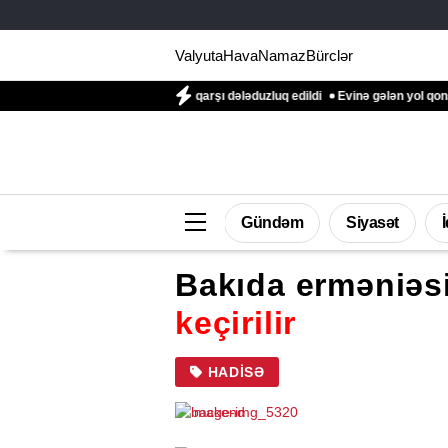
Valyuta
Hava
Namaz
Bürclər
Natiq Əliyevin qızına qarşı dələduzluq edildi
Evinə gələn yol qonşusu tərəfi
Gündəm
Siyasət
Bakıda erməniəsi
keçirilir
HADISƏ