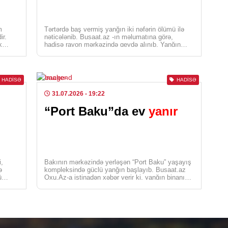
KRI
m
Tərtərdə baş vermiş yanğın iki nəfərin ölümü ilə
Cin
ir.
nəticələnib. Busaat.az -ın məlumatına görə,
sax
k
hadisə rayon mərkəzində qeydə alınıb. Yanğın
zamanı ər-arvad […]
0
HADISƏ
HADISƏ
ELM
31.07.2026
- 19:22
Kol
nəz
“Port Baku”da ev
yanır
0
SOS
Evl
i,
Bakının mərkəzində yerləşən “Port Baku” yaşayış
ə
kompleksində güclü yanğın başlayıb. Busaat.az
gəl
ü
Oxu.Az-a istinadən xəbər verir ki, yanğın binanın
ara
yuxarı mərtəbələrində […]
0
CƏM