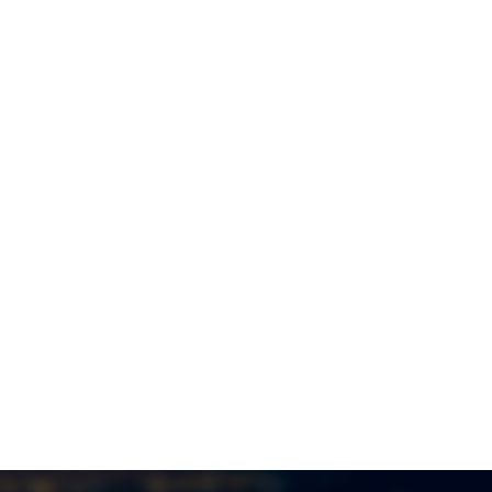
MINAL
ayətdə şübhəli bilinən 70 nəfər
lanıldı
7.08.2026
- 10:47
 VE TEHSIL
leclərə qəbul olmaq istəyənlərin
ərinə: Bu tarixədək…
7.08.2026
- 10:45
IAL
ilik kişilərə xoşbəxtlik və yüksək
ir gətirir – Alimlərdən maraqlı
şdırma
7.08.2026
- 10:25
IYYƏT