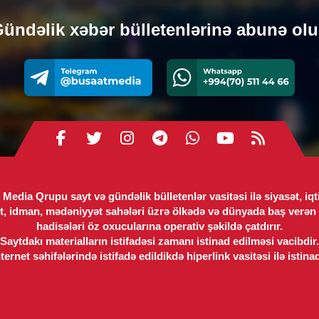
Müq
ödə
ündəlik xəbər bülletenlərinə abunə ol
mü
0
XARI
Azə
Erm
gön
0
TUR
Media Qrupu sayt və gündəlik bülletenlər vasitəsi ilə siyasət, iqt
t, idman, mədəniyyət sahələri üzrə ölkədə və dünyada baş verən 
Tür
hadisələri öz oxucularına operativ şəkildə çatdırır.
nun
Saytdakı materialların istifadəsi zamanı istinad edilməsi vacibdir.
Siy
ernet səhifələrində istifadə edildikdə hiperlink vasitəsi ilə istina
0
GÜ
Dav