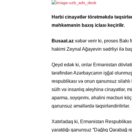
Hərbi cinayətlər törətməkdə təqsirlən
məhkəmənin baxış iclası keçirilir.
Busaat.az
xəbər verir ki, proses Ba
hakimi Zeynal Ağayevin sədrliyi ilə baş
Qeyd edək ki, onlar Ermənistan dövləti
tərəfindən Azərbaycanın işğal olunmu
respublikası və onun qanunsuz silahlı 
sülh və insanlıq əleyhinə cinayətlər, 
aparma, soyqırımı, əhalini məcburi köç
qanunsuz əməllərdə təqsirləndirilirlər.
Xatırladaq ki, Ermənistan Respublikas
yaratdığı qanunsuz “Dağlıq Qarabağ re