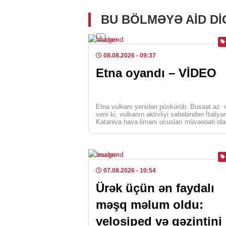
BU BÖLMƏYƏ AID D
08.08.2026
- 09:37
Etna oyandı – VİDEO
Etna vulkanı yenidən püskürüb. Busaat.az 
verir ki, vulkanın aktivliyi səbəbindən İtaliya
Kataniya hava limanı uçuşları müvəqqəti ola
dayandırıb, dı […]
07.08.2026
- 10:54
Ürək üçün ən faydalı
məşq məlum oldu:
velosiped və gəzintini