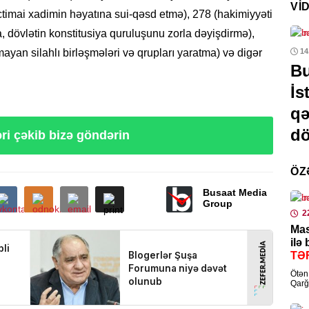
VI
ictimai xadimin həyatına sui-qəsd etmə), 278 (hakimiyyəti
0
, dövlətin konstitusiya quruluşunu zorla dəyişdirmə),
SIY
ayan silahlı birləşmələri və qrupları yaratma) və digər
02.12.2022
- 00:10
14
Azə
yden
Lavrovun Qarabağ
Bu
saz
gedə bilər”
mesajı:
Rusiya məxfi
İs
0
planını işə salır?
qə
d
CƏM
ri çəkib bizə göndərin
Təş
Şər
ÖZ
0
Busaat Media
Group
2
SIY
Mas
Azə
ilə
Pak
TƏ
0
Ötən 
Qarğ
Əziz
SER