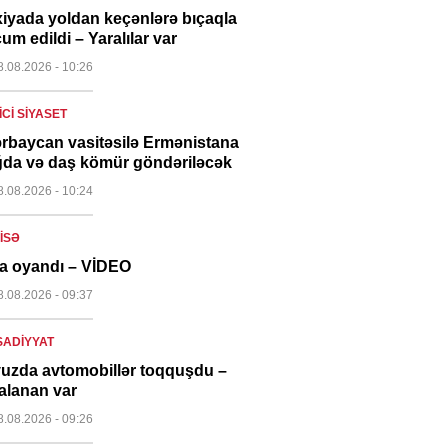
iyada yoldan keçənlərə bıçaqla
um edildi – Yaralılar var
8.08.2026
- 10:26
CI SIYASET
rbaycan vasitəsilə Ermənistana
da və daş kömür göndəriləcək
8.08.2026
- 10:24
ISƏ
a oyandı – VİDEO
8.08.2026
- 09:37
SADIYYAT
uzda avtomobillər toqquşdu –
alanan var
8.08.2026
- 09:26