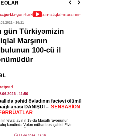
DEOLAR
7.08.2026
- 13:31
ASƏT
.03.2021
- 16:21
02.03.2021
- 13:03
rbaycanla Tacikistan arasındakı
 gün Türkiyəmizin
“Ermənistanda
iş təsdiqləndi
tiqlal Marşının
verənlər Qərbl
7.08.2026
- 13:26
bulunun 100-cü il
qarşıdurmasıdı
önümüdür
IYYƏT
kilat komitəsi yaradıldı – Samir
ifov sədr təyin edildi
ƏL
7.08.2026
- 13:24
2.06.2026
- 11:50
ASƏT
allıda şəhid övladının faciəvi ölümü
rbaycanın Malayziyadakı və
 bağlı anası DANIŞDI –
SENSASİON
istandakı səfirləri geri çağırıldı
FƏRRÜATLAR
7.08.2026
- 13:21
ilin fevral ayının 19-da Masallı rayonunun
alıq kəndində Vətən müharibəsi şəhidi Elvin
ovun 13 yaşlı oğlu Ayhan Əzizov faciəvi […]
ENCAM
12.06.2026
- 11:15