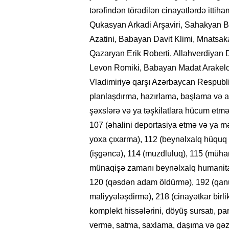
tərəfindən törədilən cinayətlərdə ittih
Qukasyan Arkadi Arşaviri, Sahakyan 
Azatini, Babayan Davit Klimi, Mnatsak
Qazaryan Erik Roberti, Allahverdiyan
Levon Romiki, Babayan Madat Arakelov
Vladimiriyə qarşı Azərbaycan Respubl
planlaşdırma, hazırlama, başlama və 
şəxslərə və ya təşkilatlara hücum etmə)
107 (əhalini deportasiya etmə və ya məc
yoxa çıxarma), 112 (beynəlxalq hüquq
(işgəncə), 114 (muzdluluq), 115 (mühari
münaqişə zamanı beynəlxalq humanitar
120 (qəsdən adam öldürmə), 192 (qanun
maliyyələşdirmə), 218 (cinayətkar birli
komplekt hissələrini, döyüş sursatı, p
vermə, satma, saxlama, daşıma və gəzd