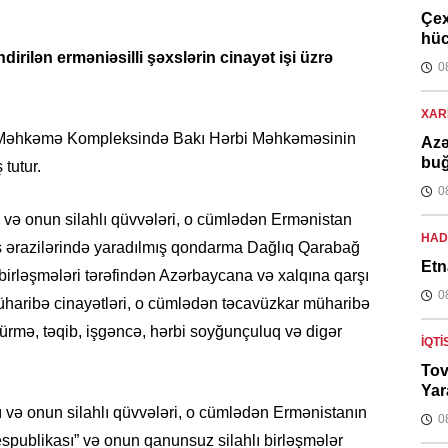
Çex
hüc
dirilən erməniəsilli şəxslərin cinayət işi üzrə
0
XARI
kı Məhkəmə Kompleksində Bakı Hərbi Məhkəməsinin
Azə
buğ
 tutur.
0
 və onun silahlı qüvvələri, o cümlədən Ermənistan
HAD
ş ərazilərində yaradılmış qondarma Dağlıq Qarabağ
Etn
birləşmələri tərəfindən Azərbaycana və xalqına qarşı
0
müharibə cinayətləri, o cümlədən təcavüzkar müharibə
ürmə, təqib, işgəncə, hərbi soyğunçuluq və digər
İQTI
Tov
Yar
ı və onun silahlı qüvvələri, o cümlədən Ermənistanın
0
spublikası” və onun qanunsuz silahlı birləşmələr