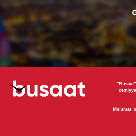
G
"Busaat" 
cəmiyyə
Məlumat int