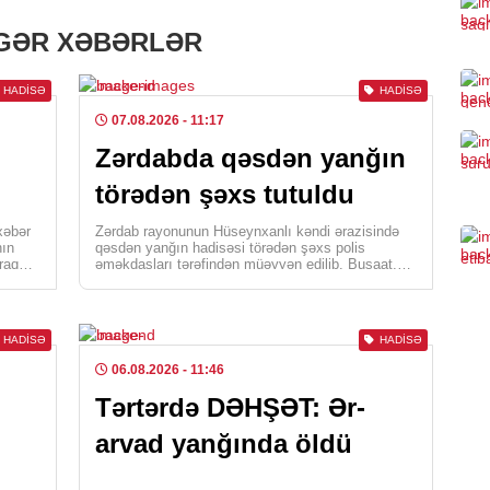
Nem
IGƏR XƏBƏRLƏR
0
HADISƏ
HADISƏ
MED
07.08.2026
- 11:17
Jur
Zərdabda qəsdən yanğın
ödə
törədən şəxs tutuldu
0
xəbər
Zərdab rayonunun Hüseynxanlı kəndi ərazisində
HAD
nın
qəsdən yanğın hadisəsi törədən şəxs polis
raq
əməkdaşları tərəfindən müəyyən edilib. Busaat.az
Zər
xəbər verir ki, araşdırmalarla […]
şəx
0
HADISƏ
HADISƏ
06.08.2026
- 11:46
HAD
Tərtərdə DƏHŞƏT: Ər-
Ürə
old
arvad yanğında öldü
qo
0