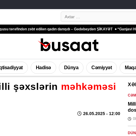
Search…
ndən zəbt edilən qadın danışdı – Gədəbəydən ŞİKAYƏT
“Ganjavi Holding” jurn
İqtisadiyyat
Hadisə
Dünya
Cəmiyyət
Maqa
lli şəxslərin
məhkəməsi
XƏ
CƏM
Mil
dos
26.05.2025
- 12:00
0
DÜN