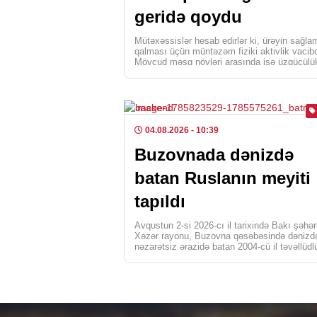
geridə qoydu
Mütəxəssislər hesab edirlər ki, ürəyin sağla
qalması üçün müntəzəm fiziki aktivlik vacibd
Mövcud məşq növləri arasında isə üzgüçülü
ürək-damar sistemini […]
04.08.2026
- 10:39
Buzovnada dənizdə
batan Ruslanın meyiti
tapıldı
Avqustun 2-si 2026-cı il tarixində Bakı şəhər
Xəzər rayonu, Buzovna qəsəbəsində dənizd
nəzarətsiz ərazidə batan 2004-cü il təvəllüdl
Həmidov Ruslan […]