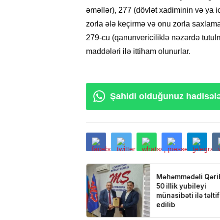
əməllər), 277 (dövlət xadiminin və ya 
zorla ələ keçirmə və onu zorla saxlama
279-cu (qanunvericiliklə nəzərdə tutulm
30.01.2021
- 04:56
Paşinyan: “Ba
maddələri ilə ittiham olunurlar.
gəldisə, Putin 
– VİDEO
Şahidi olduğunuz hadisələ