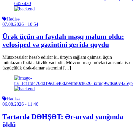
Hadisə
07.08.2026
- 10:54
Ürək üçün ən faydalı məşq məlum oldu:
velosiped və gəzintini geridə qoydu
Mütəxəssislər hesab edirlər ki, ürəyin sağlam qalması üçün
müntəzəm fiziki aktivlik vacibdir. Mövcud məşq növləri arasında isə
üzgüçülük ürək-damar sistemini […]
Hadisə
06.08.2026
- 11:46
Tərtərdə DƏHŞƏT: Ər-arvad yanğında
öldü