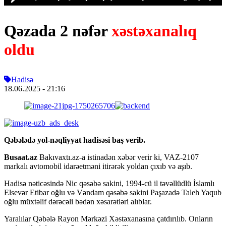
Qəzada 2 nəfər
xəstəxanalıq
oldu
Hadisə
18.06.2025
- 21:16
Qəbələdə yol-nəqliyyat hadisəsi baş verib.
Busaat.az
Bakıvaxtı.az-a istinadən xəbər verir ki, VAZ-2107
markalı avtomobil idarəetməni itirərək yoldan çıxıb və aşıb.
Hadisə nəticəsində Nic qəsəbə sakini, 1994-cü il təvəllüdlü İslamlı
Elsevər Etibar oğlu və Vəndam qəsəbə sakini Paşazadə Taleh Yaqub
oğlu müxtəlif dərəcəli bədən xəsarətləri alıblar.
Yaralılar Qəbələ Rayon Mərkəzi Xəstəxanasına çatdırılıb. Onların