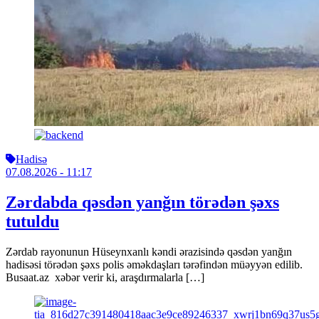
Hadisə
07.08.2026
- 11:17
Zərdabda qəsdən yanğın törədən şəxs
tutuldu
Zərdab rayonunun Hüseynxanlı kəndi ərazisində qəsdən yanğın
hadisəsi törədən şəxs polis əməkdaşları tərəfindən müəyyən edilib.
Busaat.az xəbər verir ki, araşdırmalarla […]