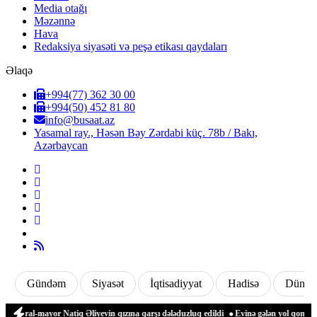
Media otağı
Məzənnə
Hava
Redaksiya siyasəti və peşə etikası qaydaları
Əlaqə
+994(77) 362 30 00
+994(50) 452 81 80
info@busaat.az
Yasamal ray., Həsən Bəy Zərdabi küç. 78b / Bakı,
Azərbaycan
Gündəm
Siyasət
İqtisadiyyat
Hadisə
Dünya
ral-mayor Natiq Əliyevin qızına qarşı dələduzluq edildi
Evinə gələn yol qonşusu tər