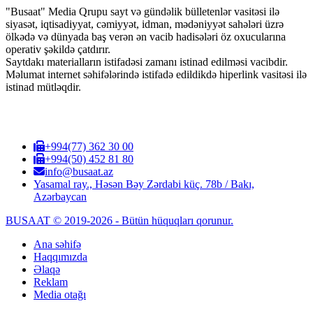
"Busaat" Media Qrupu sayt və gündəlik bülletenlər vasitəsi ilə
siyasət, iqtisadiyyat, cəmiyyət, idman, mədəniyyət sahələri üzrə
ölkədə və dünyada baş verən ən vacib hadisələri öz oxucularına
operativ şəkildə çatdırır.
Saytdakı materialların istifadəsi zamanı istinad edilməsi vacibdir.
Məlumat internet səhifələrində istifadə edildikdə hiperlink vasitəsi ilə
istinad mütləqdir.
+994(77) 362 30 00
+994(50) 452 81 80
info@busaat.az
Yasamal ray., Həsən Bəy Zərdabi küç. 78b / Bakı,
Azərbaycan
BUSAAT © 2019-2026 - Bütün hüquqları qorunur.
Ana səhifə
Haqqımızda
Əlaqə
Reklam
Media otağı