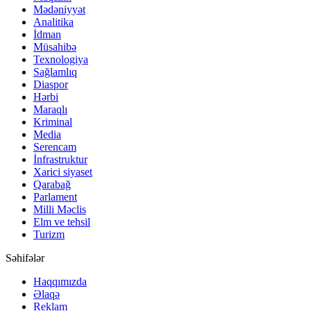
Mədəniyyət
Analitika
İdman
Müsahibə
Texnologiya
Sağlamlıq
Diaspor
Hərbi
Maraqlı
Kriminal
Media
Serencam
İnfrastruktur
Xarici siyaset
Qarabağ
Parlament
Milli Məclis
Elm ve tehsil
Turizm
Səhifələr
Haqqımızda
Əlaqə
Reklam