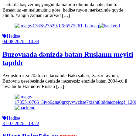
Tərtərdə baş vermiş yanğın iki nəfərin ölümü ilə nəticələnib.
Busaat.az -ın məlumatına görə, hadisə rayon mərkəzində qeydə
alınıb. Yanğın zamanı ər-arvad […]
Hadisə
04.08.2026
- 10:39
Buzovnada dənizdə batan Ruslanın meyiti
tapıldı
Avqustun 2-si 2026-cı il tarixində Bakı şəhəri, Xəzər rayonu,
Buzovna qəsəbəsində dənizdə nəzarətsiz ərazidə batan 2004-cü il
təvəllüdlü Həmidov Ruslan […]
Hadisə
31.07.2026
- 19:22