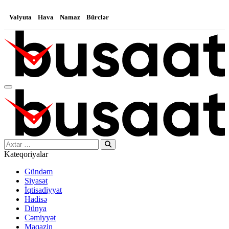
Valyuta
Hava
Namaz
Bürclər
Search…
Kateqoriyalar
Gündəm
Siyasət
İqtisadiyyat
Hadisə
Dünya
Cəmiyyət
Maqazin