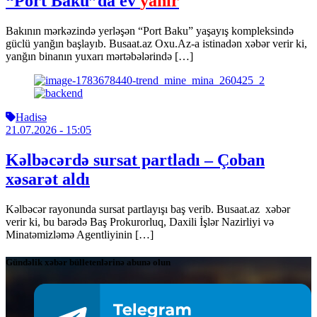
“Port Baku”da ev
yanır
Bakının mərkəzində yerləşən “Port Baku” yaşayış kompleksində
güclü yanğın başlayıb. Busaat.az Oxu.Az-a istinadən xəbər verir ki,
yanğın binanın yuxarı mərtəbələrində […]
Hadisə
21.07.2026
- 15:05
Kəlbəcərdə sursat partladı – Çoban
xəsarət aldı
Kəlbəcər rayonunda sursat partlayışı baş verib. Busaat.az xəbər
verir ki, bu barədə Baş Prokurorluq, Daxili İşlər Nazirliyi və
Minatəmizləmə Agentliyinin […]
Gündəlik xəbər bülletenlərinə abunə olun