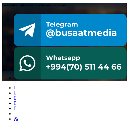
Gündəlik xəbər bülletenlərinə abunə olun