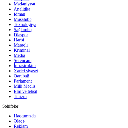
Mədəniyyət
Analitika
İdman
Müsahibə
Texnologiya
Sağlamlıq
Diaspor
Hərbi
Maraqlı
Kriminal
Media
Serencam
İnfrastruktur
Xarici siyaset
Qarabağ
Parlament
Milli Məclis
Elm ve tehsil
Turizm
Səhifələr
Haqqımızda
Əlaqə
Reklam