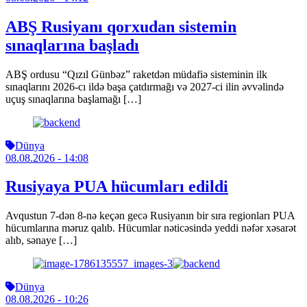
ABŞ Rusiyanı qorxudan sistemin
sınaqlarına başladı
ABŞ ordusu “Qızıl Günbəz” raketdən müdafiə sisteminin ilk
sınaqlarını 2026-cı ildə başa çatdırmağı və 2027-ci ilin əvvəlində
uçuş sınaqlarına başlamağı […]
Dünya
08.08.2026
- 14:08
Rusiyaya PUA hücumları edildi
Avqustun 7-dən 8-nə keçən gecə Rusiyanın bir sıra regionları PUA
hücumlarına məruz qalıb. Hücumlar nəticəsində yeddi nəfər xəsarət
alıb, sənaye […]
Dünya
08.08.2026
- 10:26