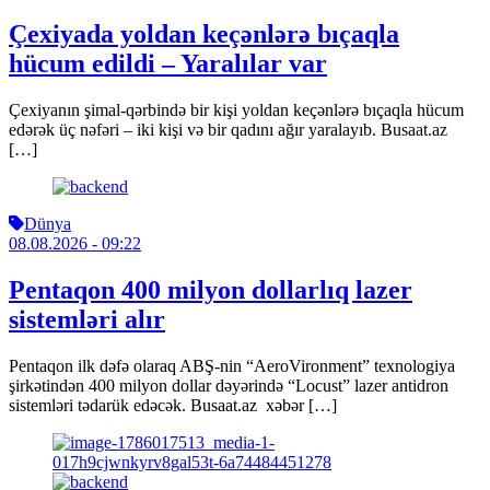
Çexiyada yoldan keçənlərə bıçaqla
hücum edildi – Yaralılar var
Çexiyanın şimal-qərbində bir kişi yoldan keçənlərə bıçaqla hücum
edərək üç nəfəri – iki kişi və bir qadını ağır yaralayıb. Busaat.az
[…]
Dünya
08.08.2026
- 09:22
Pentaqon 400 milyon dollarlıq lazer
sistemləri alır
Pentaqon ilk dəfə olaraq ABŞ-nin “AeroVironment” texnologiya
şirkətindən 400 milyon dollar dəyərində “Locust” lazer antidron
sistemləri tədarük edəcək. Busaat.az xəbər […]