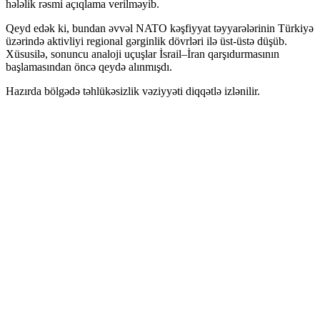
hələlik rəsmi açıqlama verilməyib.
Qeyd edək ki, bundan əvvəl NATO kəşfiyyat təyyarələrinin Türkiyə
üzərində aktivliyi regional gərginlik dövrləri ilə üst-üstə düşüb.
Xüsusilə, sonuncu analoji uçuşlar İsrail–İran qarşıdurmasının
başlamasından öncə qeydə alınmışdı.
Hazırda bölgədə təhlükəsizlik vəziyyəti diqqətlə izlənilir.