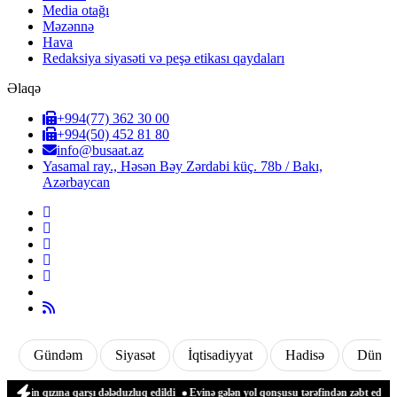
Media otağı
Məzənnə
Hava
Redaksiya siyasəti və peşə etikası qaydaları
Əlaqə
+994(77) 362 30 00
+994(50) 452 81 80
info@busaat.az
Yasamal ray., Həsən Bəy Zərdabi küç. 78b / Bakı,
Azərbaycan
Gündəm
Siyasət
İqtisadiyyat
Hadisə
Dünya
in qızına qarşı dələduzluq edildi
Evinə gələn yol qonşusu tərəfindən zəbt edilən q