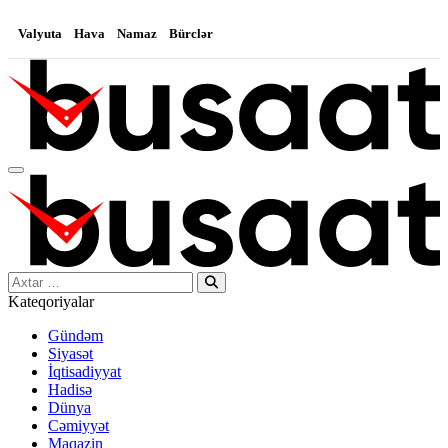
Valyuta
Hava
Namaz
Bürclər
Search…
Kateqoriyalar
Gündəm
Siyasət
İqtisadiyyat
Hadisə
Dünya
Cəmiyyət
Maqazin