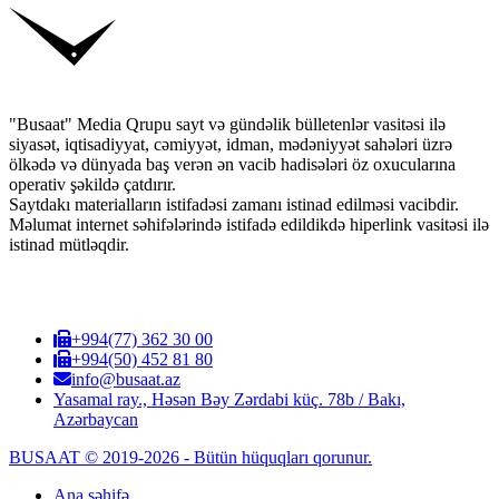
"Busaat" Media Qrupu sayt və gündəlik bülletenlər vasitəsi ilə
siyasət, iqtisadiyyat, cəmiyyət, idman, mədəniyyət sahələri üzrə
ölkədə və dünyada baş verən ən vacib hadisələri öz oxucularına
operativ şəkildə çatdırır.
Saytdakı materialların istifadəsi zamanı istinad edilməsi vacibdir.
Məlumat internet səhifələrində istifadə edildikdə hiperlink vasitəsi ilə
istinad mütləqdir.
+994(77) 362 30 00
+994(50) 452 81 80
info@busaat.az
Yasamal ray., Həsən Bəy Zərdabi küç. 78b / Bakı,
Azərbaycan
BUSAAT © 2019-2026 - Bütün hüquqları qorunur.
Ana səhifə