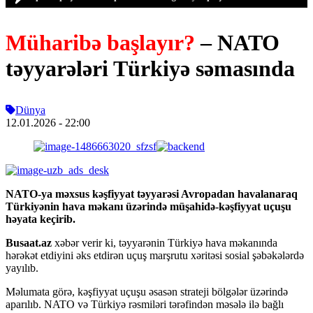
Müharibə başlayır?
– NATO
təyyarələri Türkiyə səmasında
Dünya
12.01.2026
- 22:00
NATO-ya məxsus kəşfiyyat təyyarəsi Avropadan havalanaraq
Türkiyənin hava məkanı üzərində müşahidə-kəşfiyyat uçuşu
həyata keçirib.
Busaat.az
xəbər verir ki, təyyarənin Türkiyə hava məkanında
hərəkət etdiyini əks etdirən uçuş marşrutu xəritəsi sosial şəbəkələrdə
yayılıb.
Məlumata görə, kəşfiyyat uçuşu əsasən strateji bölgələr üzərində
aparılıb. NATO və Türkiyə rəsmiləri tərəfindən məsələ ilə bağlı