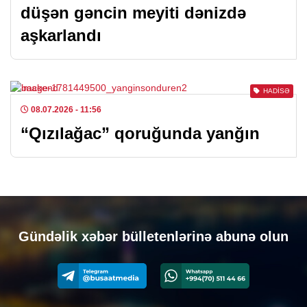
düşən gəncin meyiti dənizdə
aşkarlandı
HADISƏ
08.07.2026
- 11:56
“Qızılağac” qoruğunda yanğın
Gündəlik xəbər bülletenlərinə abunə olun