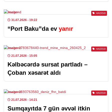
HADISƏ
31.07.2026
- 19:22
“Port Baku”da ev
yanır
HADISƏ
21.07.2026
- 15:05
Kəlbəcərdə sursat partladı –
Çoban xəsarət aldı
HADISƏ
21.07.2026
- 14:21
Sumqayıtda 7 gün əvvəl itkin