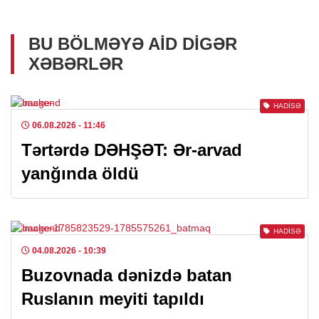
BU BÖLMƏYƏ AID DIGƏR
XƏBƏRLƏR
HADISƏ
06.08.2026
- 11:46
Tərtərdə DƏHŞƏT: Ər-arvad
yanğında öldü
HADISƏ
04.08.2026
- 10:39
Buzovnada dənizdə batan
Ruslanın meyiti tapıldı