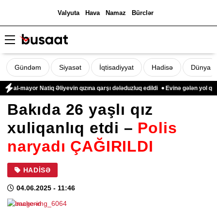
Valyuta
Hava
Namaz
Bürclər
Gündəm
Siyasət
İqtisadiyyat
Hadisə
Dünya
al-mayor Natiq Əliyevin qızına qarşı dələduzluq edildi
Evinə gələn yol qonşus
Bakıda 26 yaşlı qız
xuliqanlıq etdi –
Polis
naryadı ÇAĞIRILDI
HADISƏ
04.06.2025
- 11:46