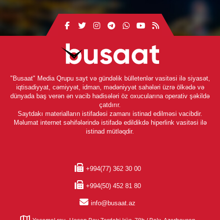
"Busaat" Media Qrupu sayt və gündəlik bülletenlər vasitəsi ilə siyasət,
iqtisadiyyat, cəmiyyət, idman, mədəniyyət sahələri üzrə ölkədə və
dünyada baş verən ən vacib hadisələri öz oxucularına operativ şəkildə
çatdırır.
Saytdakı materialların istifadəsi zamanı istinad edilməsi vacibdir.
Məlumat internet səhifələrində istifadə edildikdə hiperlink vasitəsi ilə
istinad mütləqdir.
+994(77) 362 30 00
+994(50) 452 81 80
info@busaat.az