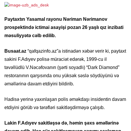
Paytaxtın Yasamal rayonu Nəriman Nərimanov
prospektində ictimai asayişi pozan 26 yaşlı qız inzibati
məsuliyyətə cəlb edilib.
Busaat.az
“qafqazinfo.az”a istinadən xəbər verir ki, paytaxt
sakini F.Adıyev polisə müraciət edərək, 1999-cu il
təvəllüdlü V.Nəcəfovanın (şərti soyadlı) “Dark Diamond”
restoranının qarşısında onu yüksək səslə söydüyünü və
əməllərinə davam etdiyini bildirib.
Hadisə yerinə yaxınlaşan polis əməkdaşı insidentin davam
etdiyini görüb və tərəfləri sakitləşdirməyə çalışıb.
Lakin F.Adıyev sakitləşsə də, həmin şəxs əməllərinə