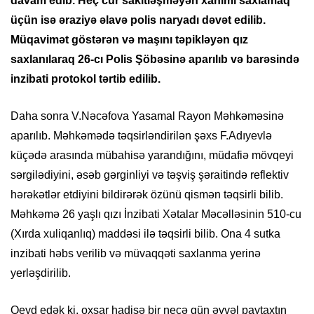
davam edib. Heç cür sakitləşməyən xanımı saxlamaq
üçün isə əraziyə əlavə polis naryadı dəvət edilib.
Müqavimət göstərən və maşını təpikləyən qız
saxlanılaraq 26-cı Polis Şöbəsinə aparılıb və barəsində
inzibati protokol tərtib edilib.
Daha sonra V.Nəcəfova Yasamal Rayon Məhkəməsinə
aparılıb. Məhkəmədə təqsirləndirilən şəxs F.Adıyevlə
küçədə arasında mübahisə yarandığını, müdafiə mövqeyi
sərgilədiyini, əsəb gərginliyi və təşviş şəraitində reflektiv
hərəkətlər etdiyini bildirərək özünü qismən təqsirli bilib.
Məhkəmə 26 yaşlı qızı İnzibati Xətalar Məcəlləsinin 510-cu
(Xırda xuliqanlıq) maddəsi ilə təqsirli bilib. Ona 4 sutka
inzibati həbs verilib və müvaqqəti saxlanma yerinə
yerləşdirilib.
Qeyd edək ki, oxşar hadisə bir neçə gün əvvəl paytaxtın