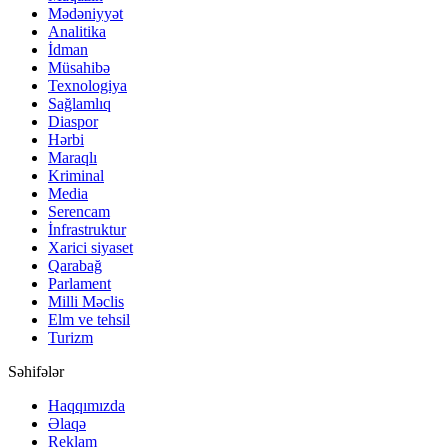
Mədəniyyət
Analitika
İdman
Müsahibə
Texnologiya
Sağlamlıq
Diaspor
Hərbi
Maraqlı
Kriminal
Media
Serencam
İnfrastruktur
Xarici siyaset
Qarabağ
Parlament
Milli Məclis
Elm ve tehsil
Turizm
Səhifələr
Haqqımızda
Əlaqə
Reklam