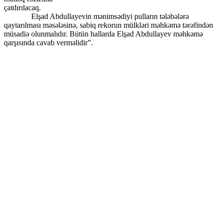
çatdırılacaq.
Elşad Abdullayevin mənimsədiyi pulların tələbələrə
qaytarılması məsələsinə, sabiq rekorun mülkləri məhkəmə tərəfindən
müsadiə olunmalıdır. Bütün hallarda Elşad Abdullayev məhkəmə
qarşısında cavab verməlidir”.