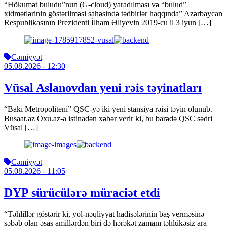
“Hökumət buludu”nun (G-cloud) yaradılması və “bulud”
xidmətlərinin göstərilməsi sahəsində tədbirlər haqqında” Azərbaycan
Respublikasının Prezidenti İlham Əliyevin 2019-cu il 3 iyun […]
Cəmiyyət
05.08.2026
- 12:30
Vüsal Aslanovdan yeni rəis təyinatları
“Bakı Metropoliteni” QSC-yə iki yeni stansiya rəisi təyin olunub.
Busaat.az Oxu.az-a istinadən xəbər verir ki, bu barədə QSC sədri
Vüsal […]
Cəmiyyət
05.08.2026
- 11:05
DYP sürücülərə müraciət etdi
“Təhlillər göstərir ki, yol-nəqliyyat hadisələrinin baş verməsinə
səbəb olan əsas amillərdən biri də hərəkət zamanı təhlükəsiz ara