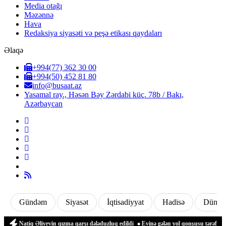
Media otağı
Məzənnə
Hava
Redaksiya siyasəti və peşə etikası qaydaları
Əlaqə
+994(77) 362 30 00
+994(50) 452 81 80
info@busaat.az
Yasamal ray., Həsən Bəy Zərdabi küç. 78b / Bakı,
Azərbaycan
Gündəm
Siyasət
İqtisadiyyat
Hadisə
Dünya
atiq Əliyevin qızına qarşı dələduzluq edildi
Evinə gələn yol qonşusu tərəfindən zə