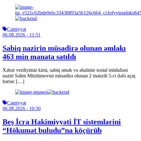
Cəmiyyət
06.08.2026
- 11:51
Sabiq nazirin müsadirə olunan əmlakı
463 min manata satıldı
Xəbər verdiyimiz kimi, sabiq əmək və əhalinin sosial müdafiəsi
naziri Səlim Müslümovun müsadirə olunan 2 mənzili 5-ci dəfə açıq
hərrac […]
Cəmiyyət
06.08.2026
- 10:30
Beş İcra Hakimiyyəti İT sistemlərini
“Hökumət buludu”na köçürüb