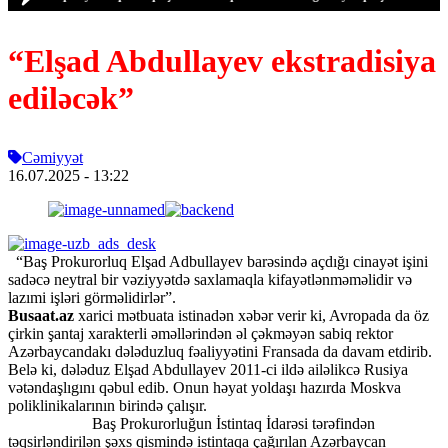
“Elşad Abdullayev ekstradisiya
ediləcək”
Cəmiyyət
16.07.2025
- 13:22
“Baş Prokurorluq Elşad Adbullayev barəsində açdığı cinayət işini
sadəcə neytral bir vəziyyətdə saxlamaqla kifayətlənməməlidir və
lazımi işləri görməlidirlər”.
Busaat.az
xarici mətbuata istinadən xəbər verir ki, Avropada da öz
çirkin şantaj xarakterli əməllərindən əl çəkməyən sabiq rektor
Azərbaycandakı dələduzluq fəaliyyətini Fransada da davam etdirib.
Belə ki, dələduz Elşad Abdullayev 2011-ci ildə ailəlikcə Rusiya
vətəndaşlıgını qəbul edib. Onun həyat yoldaşı hazırda Moskva
poliklinikalarının birində çalışır.
Baş Prokurorluğun İstintaq İdarəsi tərəfindən
təqsirləndirilən şəxs qismində istintaqa çağırılan Azərbaycan