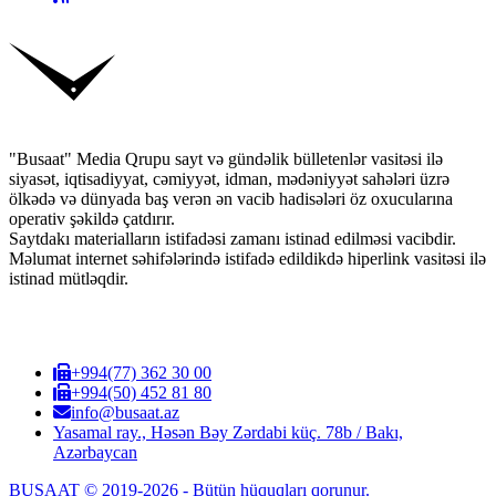
"Busaat" Media Qrupu sayt və gündəlik bülletenlər vasitəsi ilə
siyasət, iqtisadiyyat, cəmiyyət, idman, mədəniyyət sahələri üzrə
ölkədə və dünyada baş verən ən vacib hadisələri öz oxucularına
operativ şəkildə çatdırır.
Saytdakı materialların istifadəsi zamanı istinad edilməsi vacibdir.
Məlumat internet səhifələrində istifadə edildikdə hiperlink vasitəsi ilə
istinad mütləqdir.
+994(77) 362 30 00
+994(50) 452 81 80
info@busaat.az
Yasamal ray., Həsən Bəy Zərdabi küç. 78b / Bakı,
Azərbaycan
BUSAAT © 2019-2026 - Bütün hüquqları qorunur.