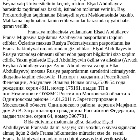
Beynəlxalq Universitetinin keçmiş rektoru Elşad Abdullayev
barəsində təqdimatlara baxılıb, istinadən məlumat verir ki, Baş
Prokurorluğun təqidmatına Binəqədi rayon Məhkəməsində baxılıb.
Məhkəmə təqdimatları təmin edib və onlar barəsində qiyabi həbs
qərarı verilib.
Fransaya mühacirətə yollanarkən Elşad Abdullayev
Fransa Migrasiya təşkilatına Azərbaycan pasportlarını təqdim
ediblər. Özlərinə məxsus Rusiya Federasiyasının pasportlarını isə
Fransa hakimiyyət orqanlarından gizlədiblər. Elşad Abdullayevin
Rusiya vətəndaşı olmasını sübut edən pasport bilgilərini sizə təqdim
edirik. Yaxın günlərdə Elşad Abdulleyevin özünə və ailəsinə (Arvadı
Reyhan Abdullayeva qızı Aynur Abdullayeva və oğlu Eltac
Abdullayevə) məxsus Rusiya pasportlarının surətlərini ictimaiyyətin
diqqətinə təqdim edəcəyik: Паспорт гражданина Российской
Федерации, Абдуллаев Эльшад Ислам оглы,25.09.54 года
рождения, серия 4611, номер 175161, выдан ТП в
пос.Немчиновке ОУФМС России по Московской области в
Одинцовском районе 14.01.2011 г. Зарегистрирован в
Московской области Одинцовского района, деревня Марфино,
дом 26 В. Загранпаспорт гражданина Российской Федерации,
выдан там же, серия 64, номер 3967781.
Əldə etdiyimiz məlumata görə, dələduz Elşad
Abdullayevin Fransada daimi yaşayış izni yoxdur, o siyasi sığınacaq
almaq üçün 2 dəfə Fransa hökumətinə müraciət etsə də, rəsmi
Fransa hakimiyyət orqanları ona daimi yaşayış izni verilməsiylə