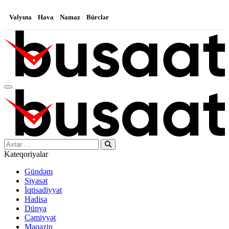
Valyuta
Hava
Namaz
Bürclər
Search…
Kateqoriyalar
Gündəm
Siyasət
İqtisadiyyat
Hadisə
Dünya
Cəmiyyət
Maqazin