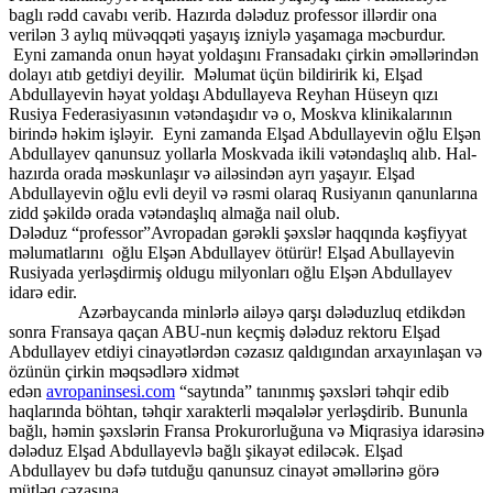
baglı rədd cavabı verib. Hazırda dələduz professor illərdir ona
verilən 3 aylıq müvəqqəti yaşayış izniylə yaşamaga məcburdur.
Eyni zamanda onun həyat yoldaşını Fransadakı çirkin əməllərindən
dolayı atıb getdiyi deyilir. Məlumat üçün bildiririk ki, Elşad
Abdullayevin həyat yoldaşı Abdullayeva Reyhan Hüseyn qızı
Rusiya Federasiyasının vətəndaşıdır və o, Moskva klinikalarının
birində həkim işləyir. Eyni zamanda Elşad Abdullayevin oğlu Elşən
Abdullayev qanunsuz yollarla Moskvada ikili vətəndaşlıq alıb. Hal-
hazırda orada məskunlaşır və ailəsindən ayrı yaşayır. Elşad
Abdullayevin oğlu evli deyil və rəsmi olaraq Rusiyanın qanunlarına
zidd şəkildə orada vətəndaşlıq almağa nail olub.
Dələduz “professor”Avropadan gərəkli şəxslər haqqında kəşfiyyat
məlumatlarını oğlu Elşən Abdullayev ötürür! Elşad Abullayevin
Rusiyada yerləşdirmiş oldugu milyonları oğlu Elşən Abdullayev
idarə edir.
Azərbaycanda minlərlə ailəyə qarşı dələduzluq etdikdən
sonra Fransaya qaçan ABU-nun keçmiş dələduz rektoru Elşad
Abdullayev etdiyi cinayətlərdən cəzasız qaldıgından arxayınlaşan və
özünün çirkin məqsədlərə xidmət
edən
avropaninsesi.com
“saytında” tanınmış şəxsləri təhqir edib
haqlarında böhtan, təhqir xarakterli məqalələr yerləşdirib. Bununla
bağlı, həmin şəxslərin Fransa Prokurorluğuna və Miqrasiya idarəsinə
dələduz Elşad Abdullayevlə bağlı şikayət ediləcək. Elşad
Abdullayev bu dəfə tutduğu qanunsuz cinayət əməllərinə görə
mütləq cəzasına