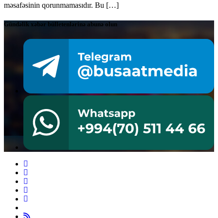
məsafəsinin qorunmamasıdır. Bu […]
Gündəlik xəbər bülletenlərinə abunə olun