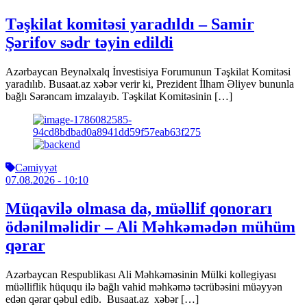
Təşkilat komitəsi yaradıldı – Samir
Şərifov sədr təyin edildi
Azərbaycan Beynəlxalq İnvestisiya Forumunun Təşkilat Komitəsi
yaradılıb. Busaat.az xəbər verir ki, Prezident İlham Əliyev bununla
bağlı Sərəncam imzalayıb. Təşkilat Komitəsinin […]
Cəmiyyət
07.08.2026
- 10:10
Müqavilə olmasa da, müəllif qonorarı
ödənilməlidir – Ali Məhkəmədən mühüm
qərar
Azərbaycan Respublikası Ali Məhkəməsinin Mülki kollegiyası
müəlliflik hüququ ilə bağlı vahid məhkəmə təcrübəsini müəyyən
edən qərar qəbul edib. Busaat.az xəbər […]