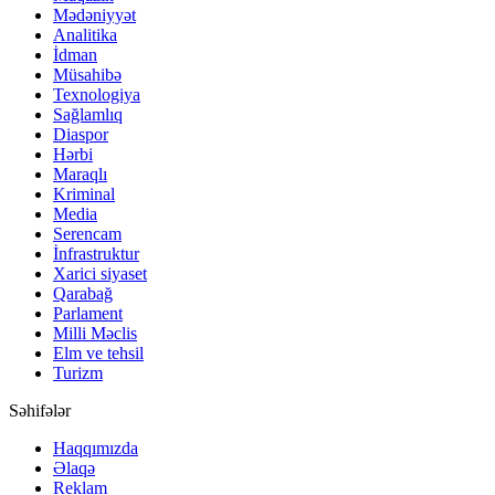
Mədəniyyət
Analitika
İdman
Müsahibə
Texnologiya
Sağlamlıq
Diaspor
Hərbi
Maraqlı
Kriminal
Media
Serencam
İnfrastruktur
Xarici siyaset
Qarabağ
Parlament
Milli Məclis
Elm ve tehsil
Turizm
Səhifələr
Haqqımızda
Əlaqə
Reklam