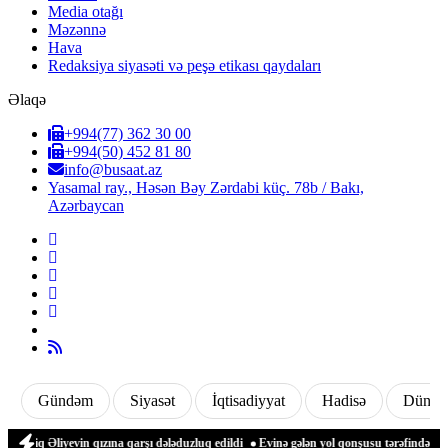
Media otağı
Məzənnə
Hava
Redaksiya siyasəti və peşə etikası qaydaları
Əlaqə
+994(77) 362 30 00
+994(50) 452 81 80
info@busaat.az
Yasamal ray., Həsən Bəy Zərdabi küç. 78b / Bakı,
Azərbaycan
Gündəm
Siyasət
İqtisadiyyat
Hadisə
Dünya
 Əliyevin qızına qarşı dələduzluq edildi
Evinə gələn yol qonşusu tərəfindən zəbt e