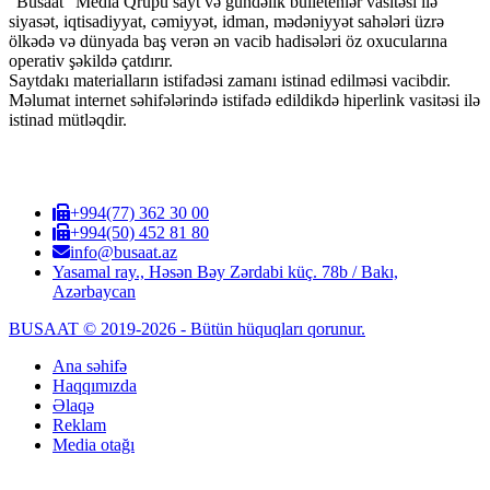
"Busaat" Media Qrupu sayt və gündəlik bülletenlər vasitəsi ilə
siyasət, iqtisadiyyat, cəmiyyət, idman, mədəniyyət sahələri üzrə
ölkədə və dünyada baş verən ən vacib hadisələri öz oxucularına
operativ şəkildə çatdırır.
Saytdakı materialların istifadəsi zamanı istinad edilməsi vacibdir.
Məlumat internet səhifələrində istifadə edildikdə hiperlink vasitəsi ilə
istinad mütləqdir.
+994(77) 362 30 00
+994(50) 452 81 80
info@busaat.az
Yasamal ray., Həsən Bəy Zərdabi küç. 78b / Bakı,
Azərbaycan
BUSAAT © 2019-2026 - Bütün hüquqları qorunur.
Ana səhifə
Haqqımızda
Əlaqə
Reklam
Media otağı