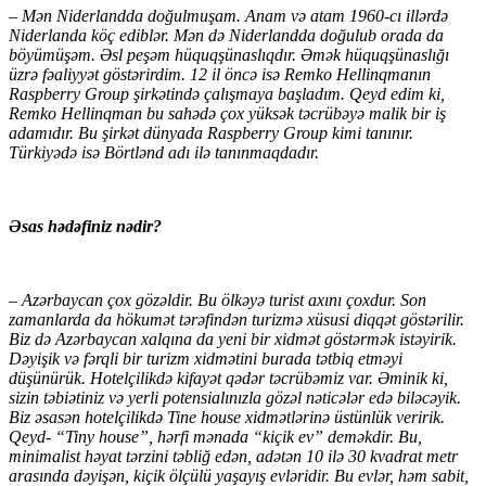
– Mən Niderlandda doğulmuşam. Anam və atam 1960-cı illərdə
Niderlanda köç ediblər. Mən də Niderlandda doğulub orada da
böyümüşəm. Əsl peşəm hüquqşünaslıqdır. Əmək hüquqşünaslığı
üzrə fəaliyyət göstərirdim. 12 il öncə isə Remko Hellinqmanın
Raspberry Group şirkətində çalışmaya başladım. Qeyd edim ki,
Remko Hellinqman bu sahədə çox yüksək təcrübəyə malik bir iş
adamıdır. Bu şirkət dünyada Raspberry Group kimi tanınır.
Türkiyədə isə Börtlənd adı ilə tanınmaqdadır.
Əsas hədəfiniz nədir?
– Azərbaycan çox gözəldir. Bu ölkəyə turist axını çoxdur. Son
zamanlarda da hökumət tərəfindən turizmə xüsusi diqqət göstərilir.
Biz də Azərbaycan xalqına da yeni bir xidmət göstərmək istəyirik.
Dəyişik və fərqli bir turizm xidmətini burada tətbiq etməyi
düşünürük. Hotelçilikdə kifayət qədər təcrübəmiz var. Əminik ki,
sizin təbiətiniz və yerli potensialınızla gözəl nəticələr edə biləcəyik.
Biz əsasən hotelçilikdə Tine house xidmətlərinə üstünlük veririk.
Qeyd- “Tiny house”, hərfi mənada “kiçik ev” deməkdir. Bu,
minimalist həyat tərzini təbliğ edən, adətən 10 ilə 30 kvadrat metr
arasında dəyişən, kiçik ölçülü yaşayış evləridir. Bu evlər, həm sabit,