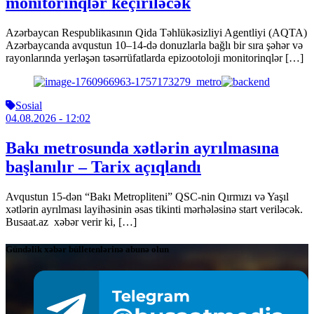
monitorinqlər keçiriləcək
Azərbaycan Respublikasının Qida Təhlükəsizliyi Agentliyi (AQTA)
Azərbaycanda avqustun 10–14-də donuzlarla bağlı bir sıra şəhər və
rayonlarında yerləşən təsərrüfatlarda epizootoloji monitorinqlər […]
Sosial
04.08.2026
- 12:02
Bakı metrosunda xətlərin ayrılmasına
başlanılır – Tarix açıqlandı
Avqustun 15-dən “Bakı Metropliteni” QSC-nin Qırmızı və Yaşıl
xətlərin ayrılması layihəsinin əsas tikinti mərhələsinə start veriləcək.
Busaat.az xəbər verir ki, […]
Gündəlik xəbər bülletenlərinə abunə olun