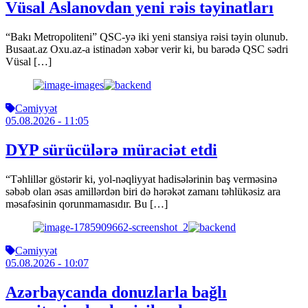
Vüsal Aslanovdan yeni rəis təyinatları
“Bakı Metropoliteni” QSC-yə iki yeni stansiya rəisi təyin olunub.
Busaat.az Oxu.az-a istinadən xəbər verir ki, bu barədə QSC sədri
Vüsal […]
Cəmiyyət
05.08.2026
- 11:05
DYP sürücülərə müraciət etdi
“Təhlillər göstərir ki, yol-nəqliyyat hadisələrinin baş verməsinə
səbəb olan əsas amillərdən biri də hərəkət zamanı təhlükəsiz ara
məsafəsinin qorunmamasıdır. Bu […]
Cəmiyyət
05.08.2026
- 10:07
Azərbaycanda donuzlarla bağlı