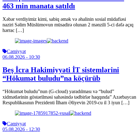
463 min manata satıldı
Xəbər verdiyimiz kimi, sabiq əmək və əhalinin sosial müdafiəsi
naziri Səlim Müslümovun müsadirə olunan 2 mənzili 5-ci dəfə açıq
hərrac […]
Cəmiyyət
06.08.2026
- 10:30
Beş İcra Hakimiyyəti İT sistemlərini
“Hökumət buludu”na köçürüb
“Hökumət buludu”nun (G-cloud) yaradılması və “bulud”
xidmətlərinin göstərilməsi sahəsində tədbirlər haqqında” Azərbaycan
Respublikasının Prezidenti İlham Əliyevin 2019-cu il 3 iyun […]
Cəmiyyət
05.08.2026
- 12:30