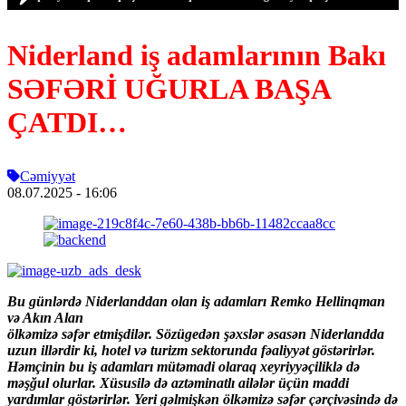
Niderland iş adamlarının Bakı
SƏFƏRİ UĞURLA BAŞA
ÇATDI…
Cəmiyyət
08.07.2025
- 16:06
Bu günlərdə Niderlanddan olan iş adamları Remko Hellinqman
və Akın Alan
ölkəmizə səfər etmişdilər. Sözügedən şəxslər əsasən Niderlandda
uzun illərdir ki, hotel və turizm sektorunda fəaliyyət göstərirlər.
Həmçinin bu iş adamları mütəmadi olaraq xeyriyyəçiliklə də
məşğul olurlar. Xüsusilə də aztəminatlı ailələr üçün maddi
yardımlar göstərirlər. Yeri gəlmişkən ölkəmizə səfər çərçivəsində də