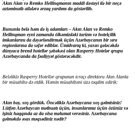
Akın Alan və Remko Hellinqmanın maddi dəstəyi ilə bir neçə
aztəminatlı ailələrə ərzaq yardımı da göstərilib.
Bununla belə həm də iş adamları – Akın Alan və Remko
Hellinqman eyni zamanda ölkəmizdəki turizm və hotelçilik
imkanlarını da dəyərləndirmək üçün Azərbaycanın bir sıra
regionlarına da səfər ediblər. Ümidvarıq ki, yaxın gələcəkdə
dünyaca brend hotellər şəbəkəsi olan Rasperry Hotelər qrupu
Azərbaycanda da fəaliyyət göstərəcəkdir.
Beləliklə Rasperry Hotellər qrupunun icraçı direktoru Akın Alanla
bir müsahibə də etdik. Həmin müsahibəni sizə təqdim edirik:
Akın bəy, xoş gördük. Öncəliklə Azərbaycana xoş gəlmisiniz!
Lütfən Azərbaycan mətbuatı üçün, insanlarımız üçün özünüz və
işiniz haqqında az da olsa məlumat verəsiniz. Azərbaycana
gəlməkdə əsas məqsədiniz nədir?