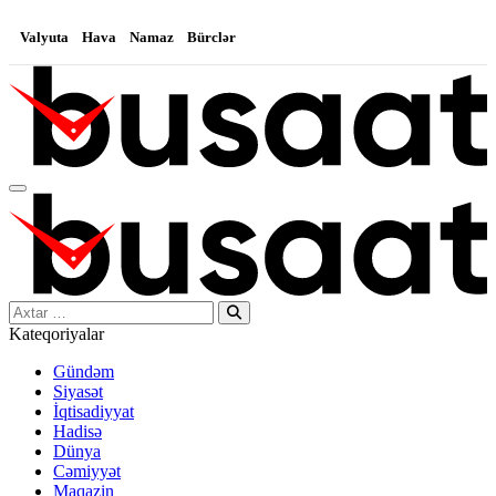
Valyuta
Hava
Namaz
Bürclər
Search…
Kateqoriyalar
Gündəm
Siyasət
İqtisadiyyat
Hadisə
Dünya
Cəmiyyət
Maqazin