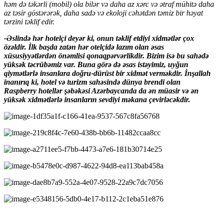
həm də təkərli (mobil) ola bilər və daha az xərc və ətraf mühitə daha
az təsir göstərərək, daha sadə və ekoloji cəhətdən təmiz bir həyat
tərzini təklif edir.
-Əslində hər hotelçi deyər ki, onun təklif etdiyi xidmətlər çox
özəldir. İlk başda zatən hər otelçidə lazım olan əsas
xüsusiyyətlərdən önəmlisi qonaqpərvərlikdir. Bizim isə bu sahədə
yüksək təcrübəmiz var. Buna görə də əsas istəyimiz, uyğun
qiymətlərlə insanlara doğru-dürüst bir xidmət verməkdir. İnşallah
inanırıq ki, hotel və turizm sahəsində dünya brendi olan
Raspberry hotellər şəbəkəsi Azərbaycanda da ən müasir və ən
yüksək xidmətlərlə insanların sevdiyi məkana çevirləcəkdir.