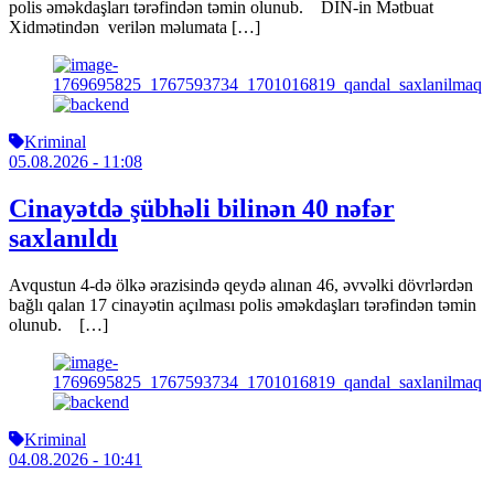
polis əməkdaşları tərəfindən təmin olunub. DİN-in Mətbuat
Xidmətindən verilən məlumata […]
Kriminal
05.08.2026
- 11:08
Cinayətdə şübhəli bilinən 40 nəfər
saxlanıldı
Avqustun 4-də ölkə ərazisində qeydə alınan 46, əvvəlki dövrlərdən
bağlı qalan 17 cinayətin açılması polis əməkdaşları tərəfindən təmin
olunub. […]
Kriminal
04.08.2026
- 10:41