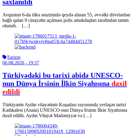
saxlanıldı
Avqustun 6-da ölkə ərazisində qeydə alınan 55, əvvəlki dövrlərdən
bağlı qalan 9 cinayətin açılması polis əməkdaşları tərəfindən təmin
olunub. […]
Turizm
06.08.2026
- 19:37
Türkiyədəki bu tarixi abidə UNESCO-
nun Dünya İrsinin İlkin Siyahısına
daxil
edildi
Türkiyənin Aydın vilayətinin Kuşadası rayonunda yerləşən tarixi
Kadıkalesi (Anaia) UNESCO-nun Dünya İrsinin İlkin Siyahısına
daxil edilib. Aydın Vilayət Mədəniyyət və […]