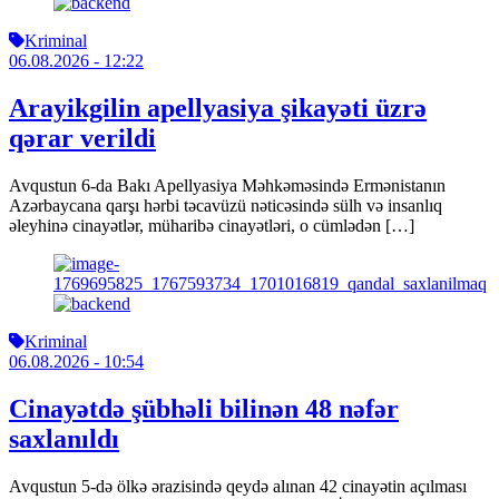
Kriminal
06.08.2026
- 12:22
Arayikgilin apellyasiya şikayəti üzrə
qərar verildi
Avqustun 6-da Bakı Apellyasiya Məhkəməsində Ermənistanın
Azərbaycana qarşı hərbi təcavüzü nəticəsində sülh və insanlıq
əleyhinə cinayətlər, müharibə cinayətləri, o cümlədən […]
Kriminal
06.08.2026
- 10:54
Cinayətdə şübhəli bilinən 48 nəfər
saxlanıldı
Avqustun 5-də ölkə ərazisində qeydə alınan 42 cinayətin açılması