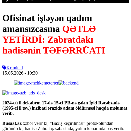
Ofisinat işləyən qadını
amansızcasına
QƏTLƏ
YETİRDİ: Zabratdakı
hadisənin TƏFƏRRÜATI
Kriminal
15.05.2026
- 10:30
2024-cü il dekabrın 17-də 15-ci PB-nə gələn İgid Rəcəbzadə
(1995-ci il təv.) inzibati ərazidə adam öldürməsi haqda məlumat
verib.
Busaat.az
xəbər verir ki, “Baxış keçirilməsi” protokolundan
görünüb ki, hadisə Zabrat qəsəbəsində, yolun kənarında baş verib.