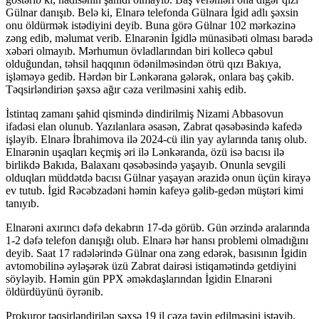
Gülnar danışıb. Belə ki, Elnarə telefonda Gülnara İgid adlı şəxsin
onu öldürmək istədiyini deyib. Buna görə Gülnar 102 mərkəzinə
zəng edib, məlumat verib. Elnarənin İgidlə münasibəti olması barədə
xəbəri olmayıb. Mərhumun övladlarından biri kollecə qəbul
olduğundan, təhsil haqqının ödənilməsindən ötrü qızı Bakıya,
işləməyə gedib. Hərdən bir Lənkərana gələrək, onlara baş çəkib.
Təqsirləndiriən şəxsə ağır cəza verilməsini xahiş edib.
İstintaq zamanı şahid qismində dindirilmiş Nizami Abbasovun
ifadəsi elan olunub. Yazılanlara əsasən, Zabrat qəsəbəsində kafedə
işləyib. Elnarə İbrahimova ilə 2024-cü ilin yay aylarında tanış olub.
Elnarənin uşaqları keçmiş əri ilə Lənkəranda, özü isə bacısı ilə
birlikdə Bakıda, Balaxanı qəsəbəsində yaşayıb. Onunla sevgili
olduqları müddətdə bacısı Gülnar yaşayan ərazidə onun üçün kirayə
ev tutub. İgid Rəcəbzadəni həmin kafeyə gəlib-gedən müştəri kimi
tanıyıb.
Elnarəni axırıncı dəfə dekabrın 17-də görüb. Gün ərzində aralarında
1-2 dəfə telefon danışığı olub. Elnarə hər hansı problemi olmadığını
deyib. Saat 17 radələrində Gülnar ona zəng edərək, basısının İgidin
avtomobilinə əyləşərək üzü Zabrat dairəsi istiqamətində getdiyini
söyləyib. Həmin gün PPX əməkdaşlarından İgidin Elnarəni
öldürdüyünü öyrənib.
Prokuror təqsirləndirilən şəxsə 19 il cəza təyin edilməsini istəyib.