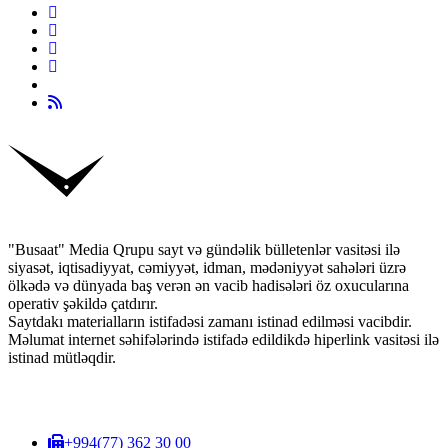
"Busaat" Media Qrupu sayt və gündəlik bülletenlər vasitəsi ilə
siyasət, iqtisadiyyat, cəmiyyət, idman, mədəniyyət sahələri üzrə
ölkədə və dünyada baş verən ən vacib hadisələri öz oxucularına
operativ şəkildə çatdırır.
Saytdakı materialların istifadəsi zamanı istinad edilməsi vacibdir.
Məlumat internet səhifələrində istifadə edildikdə hiperlink vasitəsi ilə
istinad mütləqdir.
+994(77) 362 30 00