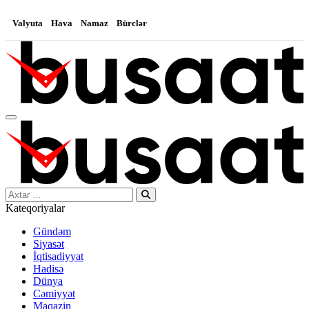
Valyuta
Hava
Namaz
Bürclər
Search…
Kateqoriyalar
Gündəm
Siyasət
İqtisadiyyat
Hadisə
Dünya
Cəmiyyət
Maqazin