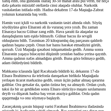
xahiş edib, ona gündəlik olaraq 30-50 manat arası pul verib, bir neçə
dəfə şəhərin müxtəlif otellərdə cinsi əlaqədə olublar. Narkotik
vasitələrdən istifadə edib. Hadisə dekabrın 17-də Maştağa-Zabrat
yolunun kənarında baş verib.
Həmin vaxt içkili və narkotik vasitənin təsiri altında olub. Söyüş
söydüyünə görə Elnarəni əli ilə vuraraq yerə yıxıb. Bu zaman
Elnarəyə bacısı Gülnar zəng edib. Hava şəraiti ilə əlaqədar nə
danışdıqlarını tam eşidə bilməyib. Gülnar bacısı ilə sevgili
olduqlarını bilib. Təxminən 20 kiloqramlıq daş parçasını qaldırıb
qadının başına çırpıb. Onun hər hansı hərəkət etmədiyini görüb,
qorxub. Üzü Maştağa qəsəbəsi istiqamətində gedib. Amma sonra
Elnarənin yaşaya biləcəyini düşünüb yenidən hadisə yerinə qayıtıb.
Amma qadının nəfəs almadığını görüb. Buna görə bölməyə gedib,
adam öldürdyünü bildirib.
Məhkəmə iclasında İgid Rəcəbzadə bildirib ki, dekanrın 17-də
Elnarə İbrahimova ilə telefonla danışarkən birlikdə Maştağada
yerləşən ticarət mərkəzinə gedib, onun üçün paltar almaq qərarına
gəliblər. Ora getsələr də, qadın özünə heç nə almayıb. Ordan çıxıb,
taksi ilə bir az getdikdən sonra Elnarə sürücüyə maşını saxlamasını
deyib və düşərək hadisə baş verən əraziyə gəliblər. Orda qadın
qışqırmağa və onu söyməyə başlayıb.
Zərərçəkmiş şəxsin hüquqi varisi Fərəbani İbrahimova ifadəsində
göstərib ki, hadisənin şahidi olmayıb. Baş verənləri ona digər qızı