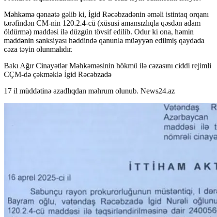
Məhkəmə qənaətə gəlib ki, İgid Rəcəbzadənin əməli istintaq orqanı
tərəfindən CM-nin 120.2.4-cü (xüsusi amansızlıqla qəsdən adam
öldürmə) maddəsi ilə düzgün tövsif edilib. Odur ki ona, həmin
maddənin sanksiyası həddində qanunla müəyyən edilmiş qaydada
cəza təyin olunmalıdır.
Bakı Ağır Cinayətlər Məhkəməsinin hökmü ilə cəzasını ciddi rejimli
CÇM-də çəkməklə İgid Rəcəbzadə
17 il müddətinə azadlıqdan məhrum olunub. News24.az