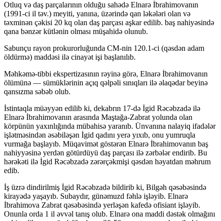
Otluq və daş parçalarının olduğu sahədə Elnarə İbrahimovanın
(1991-ci il təv.) meyiti, yanına, üzərində qan ləkələri olan və
təxminən çəkisi 20 kq olan daş parçası aşkar edilib. baş nahiyəsində
qana bənzər kütlənin olması müşahidə olunub.
Sabunçu rayon prokurorluğunda CM-nin 120.1-ci (qəsdən adam
öldürmə) maddəsi ilə cinayət işi başlanılıb.
Məhkəmə-tibbi ekspertizasının rəyinə görə, Elnarə İbrahimovanın
ölümünə — sümüklərinin açıq qəlpəli sınıqları ilə əlaqədar beyinə
qansızma səbəb olub.
İstintaqla müəyyən edilib ki, dekabrın 17-də İgid Rəcəbzadə ilə
Elnarə İbrahimovanın arasında Maştağa-Zabrat yolunda olan
körpünün yaxınlığında mübahisə yaranıb. Ünvanına nalayiq ifadələr
işlətməsindən əsəbiləşən İgid qadını yerə yıxıb, onu yumruqla
vurmağa başlayıb. Müqavimət göstərən Elnarə İbrahimovanın baş
nahiyyəsinə yerdən götürdüyü daş parçası ilə zərbələr endirib. Bu
hərəkəti ilə İgid Rəcəbzadə zərərçəkmişi qəsdən həyatdan məhrum
edib.
İş üzrə dindirilmiş İgid Rəcəbzadə bildirib ki, Bilgəh qəsəbəsində
kirayədə yaşayıb. Subaydır, günəmuzd fəhlə işləyib. Elnarə
İbrahimova Zabrat qəsəbəsində yerləşən kafedə ofisiant işləyib.
Onunla orda 1 il əvvəl tanış olub. Elnarə ona maddi dəstək olmağını