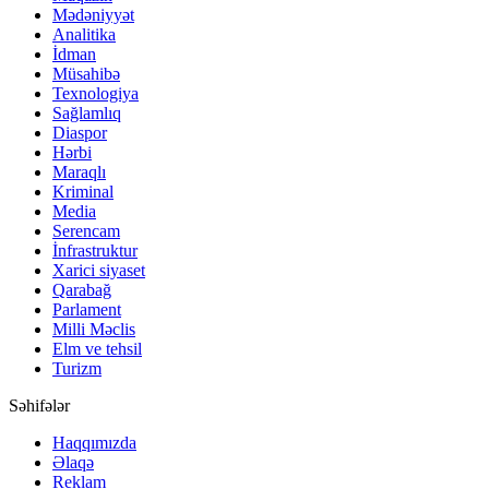
Mədəniyyət
Analitika
İdman
Müsahibə
Texnologiya
Sağlamlıq
Diaspor
Hərbi
Maraqlı
Kriminal
Media
Serencam
İnfrastruktur
Xarici siyaset
Qarabağ
Parlament
Milli Məclis
Elm ve tehsil
Turizm
Səhifələr
Haqqımızda
Əlaqə
Reklam