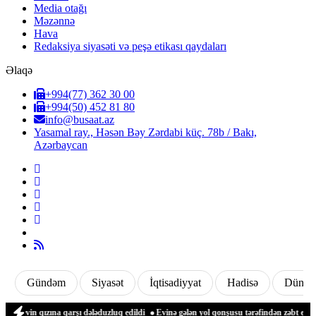
Media otağı
Məzənnə
Hava
Redaksiya siyasəti və peşə etikası qaydaları
Əlaqə
+994(77) 362 30 00
+994(50) 452 81 80
info@busaat.az
Yasamal ray., Həsən Bəy Zərdabi küç. 78b / Bakı,
Azərbaycan
Gündəm
Siyasət
İqtisadiyyat
Hadisə
Dünya
na qarşı dələduzluq edildi
Evinə gələn yol qonşusu tərəfindən zəbt edilən qadın d