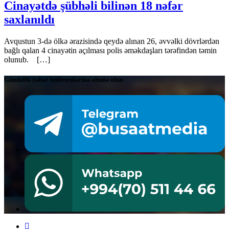
Cinayətdə şübhəli bilinən 18 nəfər
saxlanıldı
Avqustun 3-də ölkə ərazisində qeydə alınan 26, əvvəlki dövrlərdən
bağlı qalan 4 cinayətin açılması polis əməkdaşları tərəfindən təmin
olunub. […]
Gündəlik xəbər bülletenlərinə abunə olun