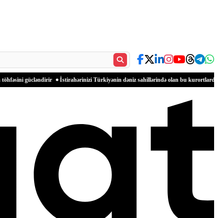
əndirir
İstirahərinizi Türkiyənin dəniz sahillərində olan bu kurortlarda keçirin
Avr