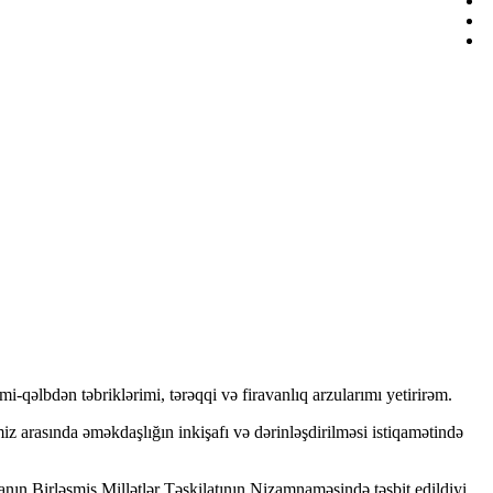
qəlbdən təbriklərimi, tərəqqi və firavanlıq arzularımı yetirirəm.
 arasında əməkdaşlığın inkişafı və dərinləşdirilməsi istiqamətində
nın Birləşmiş Millətlər Təşkilatının Nizamnaməsində təsbit edildiyi