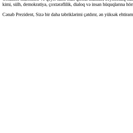
kimi, sülh, demokratiya, çoxtərəflilik, dialoq və insan hüquqlarına h
Cənab Prezident, Sizə bir daha təbriklərimi çatdırır, ən yüksək ehtira