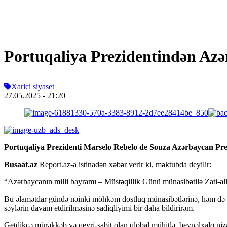
Portuqaliya Prezidentindən Az
Xarici siyaset
27.05.2025
- 21:20
Portuqaliya Prezidenti Marselo Rebelo de Souza Azərbaycan Pre
Busaat.az
Report.az-a istinadən xəbər verir ki, məktubda deyilir:
“Azərbaycanın milli bayramı – Müstəqillik Günü münasibətilə Zati-alin
Bu əlamətdar gündə nəinki möhkəm dostluq münasibətlərinə, həm də bir
səylərin davam etdirilməsinə sadiqliyimi bir daha bildirirəm.
Getdikcə mürəkkəb və qeyri-sabit olan qlobal mühitlə, beynəlxalq niza