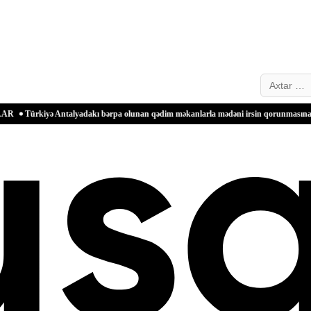
Search…
ə Antalyadakı bərpa olunan qədim məkanlarla mədəni irsin qorunmasına töhfəsini gücl