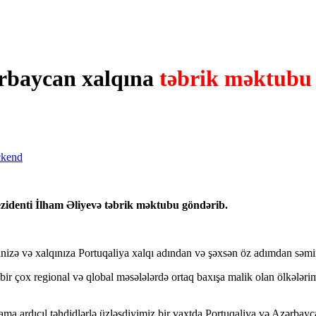
ərbaycan xalqına
təbrik məktubu
zidenti İlham Əliyevə təbrik məktubu göndərib.
izə və xalqınıza Portuqaliya xalqı adından və şəxsən öz adımdan səmimi-
 çox regional və qlobal məsələlərdə ortaq baxışa malik olan ölkələrimiz
ma ardıcıl təhdidlərlə üzləşdiyimiz bir vaxtda Portuqaliya və Azərbayca