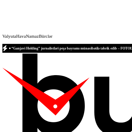
Valyuta
Hava
Namaz
Bürclər
vi Holding” jurnalistləri peşə bayramı münasibətilə təbrik edib – FOTOLAR
Türkiy