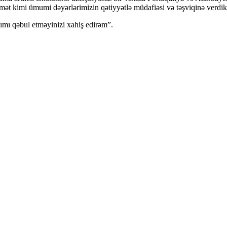
örmət kimi ümumi dəyərlərimizin qətiyyətlə müdafiəsi və təşviqinə verdi
mımı qəbul etməyinizi xahiş edirəm”.