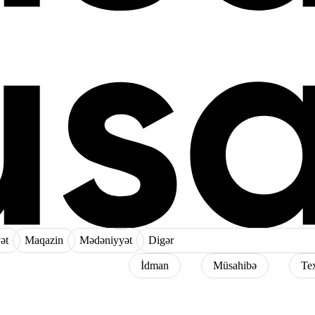
ət
Maqazin
Mədəniyyət
Digər
İdman
Müsahibə
Te