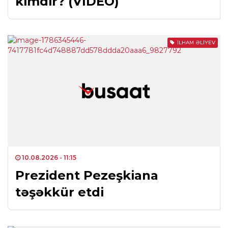
kimdir? (VİDEO)
İLHAM ƏLIYEV
10.08.2026
- 11:15
Prezident Pezeşkiana
təşəkkür etdi