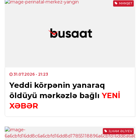
MANŞET
31.07.2026
- 21:23
Yeddi körpənin yanaraq
öldüyü mərkəzlə bağlı
YENİ
XƏBƏR
İLHAM ƏLIYEV