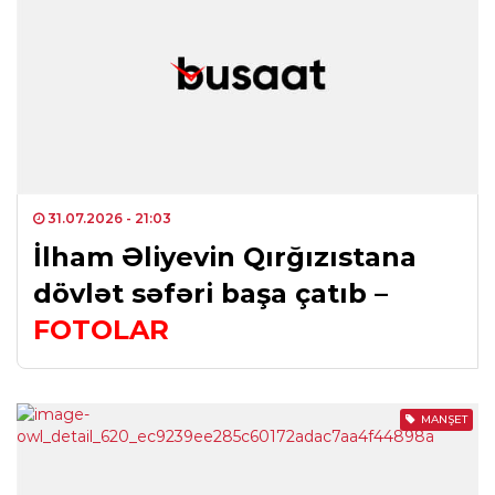
31.07.2026
- 21:03
İlham Əliyevin Qırğızıstana
dövlət səfəri başa çatıb –
FOTOLAR
MANŞET