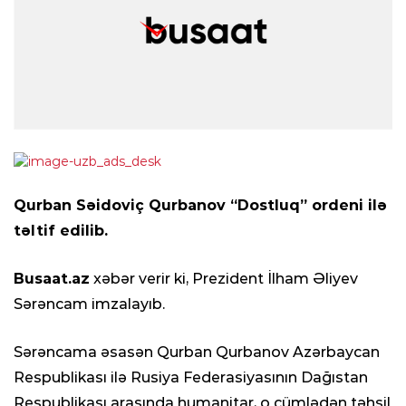
Qurban Səidoviç Qurbanov “Dostluq” ordeni ilə
təltif edilib.
Busaat.az
xəbər verir ki, Prezident İlham Əliyev
Sərəncam imzalayıb.
Sərəncama əsasən Qurban Qurbanov Azərbaycan
Respublikası ilə Rusiya Federasiyasının Dağıstan
Respublikası arasında humanitar, o cümlədən təhsil