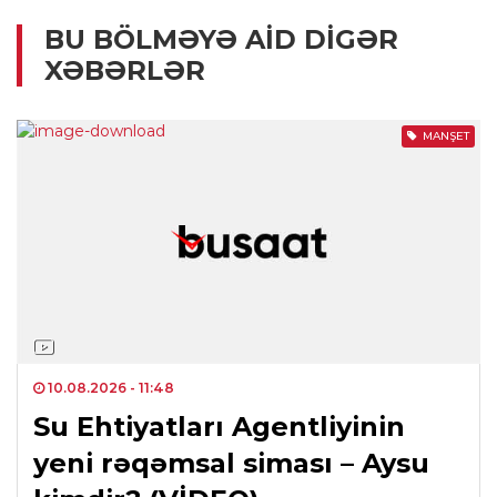
BU BÖLMƏYƏ AID DIGƏR
XƏBƏRLƏR
MANŞET
10.08.2026
- 11:48
Su Ehtiyatları Agentliyinin
yeni rəqəmsal siması – Aysu