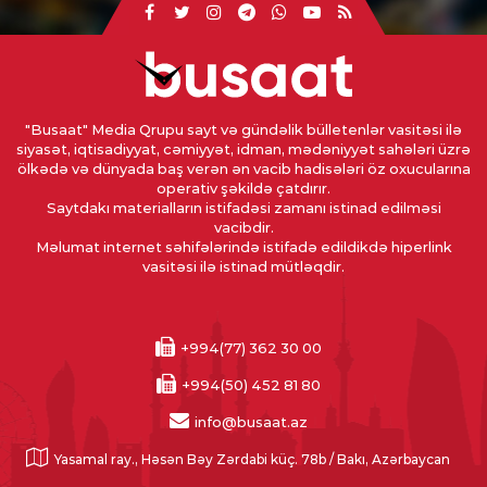
"Busaat" Media Qrupu sayt və gündəlik bülletenlər vasitəsi ilə
siyasət, iqtisadiyyat, cəmiyyət, idman, mədəniyyət sahələri üzrə
ölkədə və dünyada baş verən ən vacib hadisələri öz oxucularına
operativ şəkildə çatdırır.
Saytdakı materialların istifadəsi zamanı istinad edilməsi
vacibdir.
Məlumat internet səhifələrində istifadə edildikdə hiperlink
vasitəsi ilə istinad mütləqdir.
+994(77) 362 30 00
+994(50) 452 81 80
info@busaat.az
Yasamal ray., Həsən Bəy Zərdabi küç. 78b / Bakı, Azərbaycan