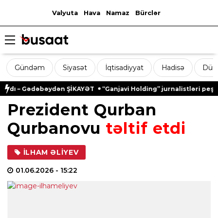
Valyuta
Hava
Namaz
Bürclər
Gündəm
Siyasət
İqtisadiyyat
Hadisə
Dün
dı – Gədəbəydən ŞİKAYƏT
“Ganjavi Holding” jurnalistləri peşə ba
Prezident Qurban
Qurbanovu
təltif etdi
İLHAM ƏLIYEV
01.06.2026
- 15:22