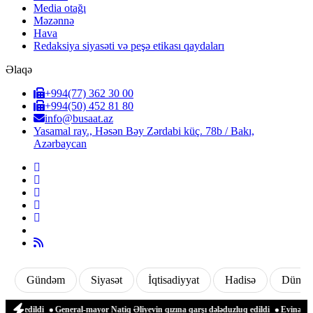
Media otağı
Məzənnə
Hava
Redaksiya siyasəti və peşə etikası qaydaları
Əlaqə
+994(77) 362 30 00
+994(50) 452 81 80
info@busaat.az
Yasamal ray., Həsən Bəy Zərdabi küç. 78b / Bakı,
Azərbaycan
Gündəm
Siyasət
İqtisadiyyat
Hadisə
Dünya
il edildi
General-mayor Natiq Əliyevin qızına qarşı dələduzluq edildi
Evinə gələn