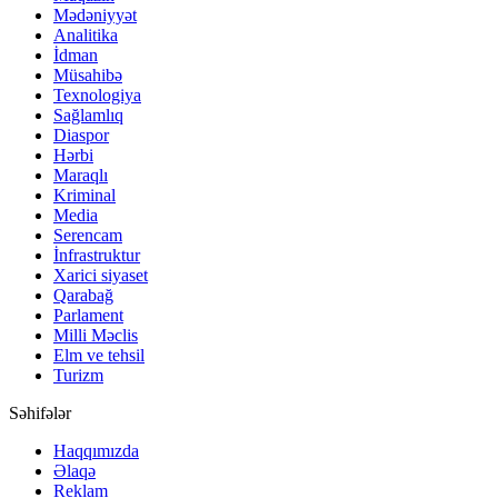
Mədəniyyət
Analitika
İdman
Müsahibə
Texnologiya
Sağlamlıq
Diaspor
Hərbi
Maraqlı
Kriminal
Media
Serencam
İnfrastruktur
Xarici siyaset
Qarabağ
Parlament
Milli Məclis
Elm ve tehsil
Turizm
Səhifələr
Haqqımızda
Əlaqə
Reklam