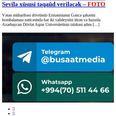
Sevilə xüsusi təqaüd veriləcək –
FOTO
Vətən müharibəsi dövründə Ermənistanın Gəncə şəhərini
bombalaması nəticəsində hər iki valideynini itirən və hazırda
Azərbaycan Dövlət Aqrar Universitetinin tələbəsi adını […]
Gündəlik xəbər bülletenlərinə abunə olun