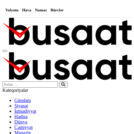
Valyuta
Hava
Namaz
Bürclər
Search…
Kateqoriyalar
Gündəm
Siyasət
İqtisadiyyat
Hadisə
Dünya
Cəmiyyət
Maqazin