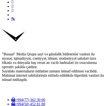
"Busaat" Media Qrupu sayt və gündəlik bülletenlər vasitəsi ilə
siyasət, iqtisadiyyat, cəmiyyət, idman, mədəniyyət sahələri üzrə
ölkədə və dünyada baş verən ən vacib hadisələri öz oxucularına
operativ şəkildə çatdırır.
Saytdakı materialların istifadəsi zamanı istinad edilməsi vacibdir.
Məlumat internet səhifələrində istifadə edildikdə hiperlink vasitəsi ilə
istinad mütləqdir.
+994(77) 362 30 00
+994(50) 452 81 80