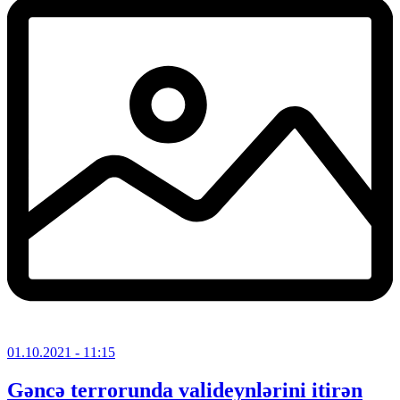
01.10.2021
- 11:15
Gəncə terrorunda valideynlərini itirən