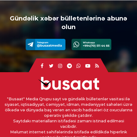
Gündəlik xəbər bülletenlərinə abunə
olun
"Busaat" Media Qrupu sayt və gündəlik bülletenlər vasitəsi ilə
siyasət, iqtisadiyyat, cəmiyyət, idman, mədəniyyət sahələri üzrə
ölkədə və dünyada baş verən ən vacib hadisələri öz oxucularına
operativ şəkildə çatdırır.
Saytdakı materialların istifadəsi zamanı istinad edilməsi
vacibdir.
Məlumat internet səhifələrində istifadə edildikdə hiperlink