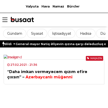
Valyuta
Hava
Namaz
Bürclər
Gündəm
Siyasət
İqtisadiyyat
Hadisə
Dün
edildi
General-mayor Natiq Əliyevin qızına qarşı dələduzluq edil
MAQAZIN
27.02.2021
- 21:36
“Daha imkan verməyəcəm qızım efirə
çıxsın” –
Azərbaycanlı müğənni