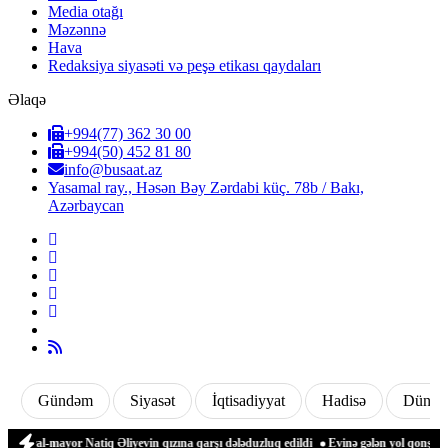
Media otağı
Məzənnə
Hava
Redaksiya siyasəti və peşə etikası qaydaları
Əlaqə
+994(77) 362 30 00
+994(50) 452 81 80
info@busaat.az
Yasamal ray., Həsən Bəy Zərdabi küç. 78b / Bakı,
Azərbaycan
Gündəm
Siyasət
İqtisadiyyat
Hadisə
Dünya
neral-mayor Natiq Əliyevin qızına qarşı dələduzluq edildi
Evinə gələn yol qonşusu 