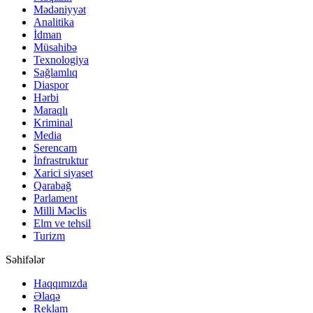
Mədəniyyət
Analitika
İdman
Müsahibə
Texnologiya
Sağlamlıq
Diaspor
Hərbi
Maraqlı
Kriminal
Media
Serencam
İnfrastruktur
Xarici siyaset
Qarabağ
Parlament
Milli Məclis
Elm ve tehsil
Turizm
Səhifələr
Haqqımızda
Əlaqə
Reklam