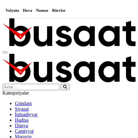
Valyuta
Hava
Namaz
Bürclər
Search…
Kateqoriyalar
Gündəm
Siyasət
İqtisadiyyat
Hadisə
Dünya
Cəmiyyət
Maqazin