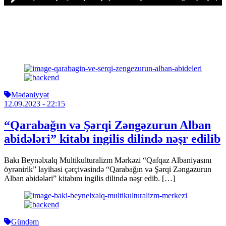
Mədəniyyət
12.09.2023
- 22:15
“Qarabağın və Şərqi Zəngəzurun Alban
abidələri” kitabı ingilis dilində nəşr edilib
Bakı Beynəlxalq Multikulturalizm Mərkəzi “Qafqaz Albaniyasını
öyrənirik” layihəsi çərçivəsində “Qarabağın və Şərqi Zəngəzurun
Alban abidələri” kitabını ingilis dilində nəşr edib. […]
Gündəm