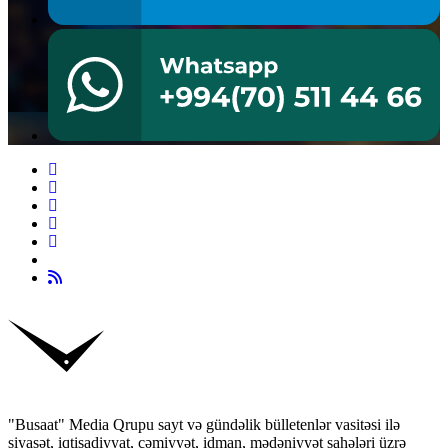
"Busaat" Media Qrupu sayt və gündəlik bülletenlər vasitəsi ilə
siyasət, iqtisadiyyat, cəmiyyət, idman, mədəniyyət sahələri üzrə