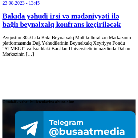
23.08.2023
- 13:45
Bakıda yəhudi irsi və mədəniyyəti ilə
bağlı beynəlxalq konfrans keçiriləcək
Avqustun 30-31-də Bakı Beynəlxalq Multikulturalizm Mərkəzinin
platformasında Dağ Yəhudilərinin Beynəlxalq Xeyriyyə Fondu
“STMEGI” və İsraildəki Bar-İlan Universitetinin nəzdində Dahan
Mərkəzinin […]
Gündəlik xəbər bülletenlərinə abunə olun