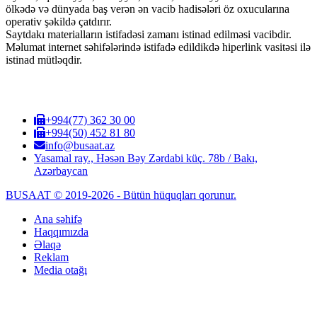
ölkədə və dünyada baş verən ən vacib hadisələri öz oxucularına
operativ şəkildə çatdırır.
Saytdakı materialların istifadəsi zamanı istinad edilməsi vacibdir.
Məlumat internet səhifələrində istifadə edildikdə hiperlink vasitəsi ilə
istinad mütləqdir.
+994(77) 362 30 00
+994(50) 452 81 80
info@busaat.az
Yasamal ray., Həsən Bəy Zərdabi küç. 78b / Bakı,
Azərbaycan
BUSAAT © 2019-2026 - Bütün hüquqları qorunur.
Ana səhifə
Haqqımızda
Əlaqə
Reklam
Media otağı