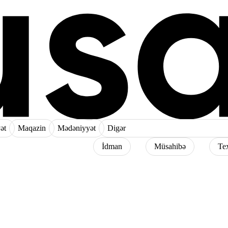
ət
Maqazin
Mədəniyyət
Digər
İdman
Müsahibə
Te