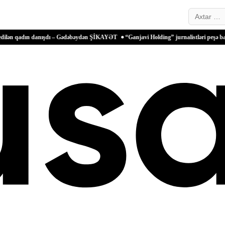
Search…
n danışdı – Gədəbəydən ŞİKAYƏT
“Ganjavi Holding” jurnalistləri peşə bayramı münas