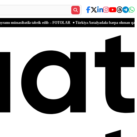
ibətilə təbrik edib – FOTOLAR
Türkiyə Antalyadakı bərpa olunan qədim məkanlarla m