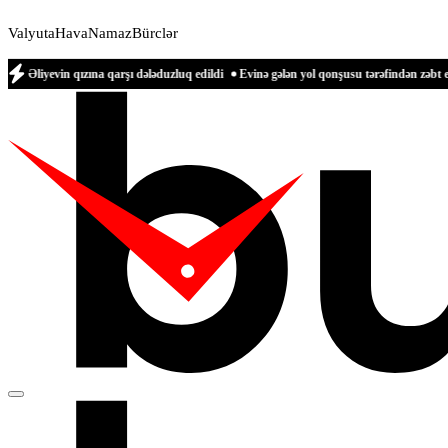
Valyuta
Hava
Namaz
Bürclər
ızına qarşı dələduzluq edildi
Evinə gələn yol qonşusu tərəfindən zəbt edilən qadı