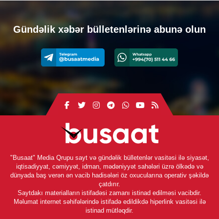
Gündəlik xəbər bülletenlərinə abunə olun
"Busaat" Media Qrupu sayt və gündəlik bülletenlər vasitəsi ilə siyasət,
iqtisadiyyat, cəmiyyət, idman, mədəniyyət sahələri üzrə ölkədə və
dünyada baş verən ən vacib hadisələri öz oxucularına operativ şəkildə
çatdırır.
Saytdakı materialların istifadəsi zamanı istinad edilməsi vacibdir.
Məlumat internet səhifələrində istifadə edildikdə hiperlink vasitəsi ilə
istinad mütləqdir.