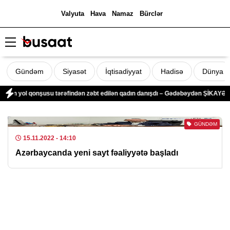
Valyuta
Hava
Namaz
Bürclər
Gündəm
Siyasət
İqtisadiyyat
Hadisə
Dünya
ələn yol qonşusu tərəfindən zəbt edilən qadın danışdı – Gədəbəydən ŞİKAYƏT
GÜNDƏM
15.11.2022
- 14:10
Azərbaycanda yeni sayt fəaliyyətə başladı