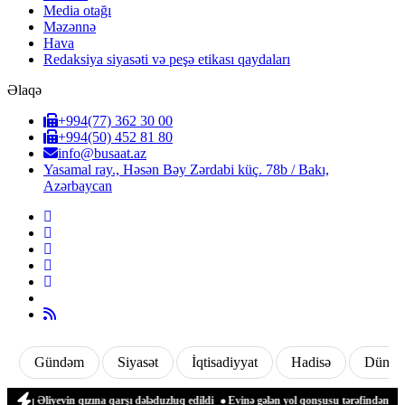
Media otağı
Məzənnə
Hava
Redaksiya siyasəti və peşə etikası qaydaları
Əlaqə
+994(77) 362 30 00
+994(50) 452 81 80
info@busaat.az
Yasamal ray., Həsən Bəy Zərdabi küç. 78b / Bakı,
Azərbaycan
Gündəm
Siyasət
İqtisadiyyat
Hadisə
Dünya
iyevin qızına qarşı dələduzluq edildi
Evinə gələn yol qonşusu tərəfindən zəbt edil