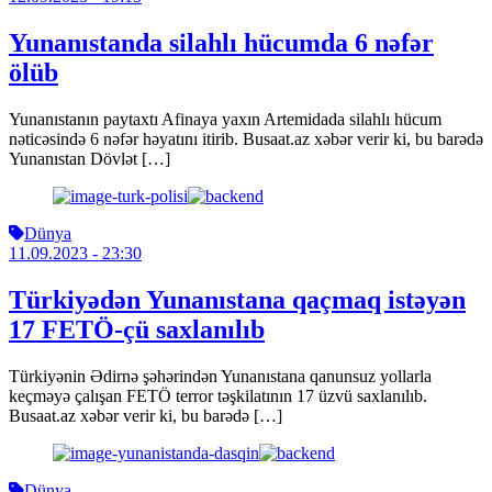
Yunanıstanda silahlı hücumda 6 nəfər
ölüb
Yunanıstanın paytaxtı Afinaya yaxın Artemidada silahlı hücum
nəticəsində 6 nəfər həyatını itirib. Busaat.az xəbər verir ki, bu barədə
Yunanıstan Dövlət […]
Dünya
11.09.2023
- 23:30
Türkiyədən Yunanıstana qaçmaq istəyən
17 FETÖ-çü saxlanılıb
Türkiyənin Ədirnə şəhərindən Yunanıstana qanunsuz yollarla
keçməyə çalışan FETÖ terror təşkilatının 17 üzvü saxlanılıb.
Busaat.az xəbər verir ki, bu barədə […]
Dünya