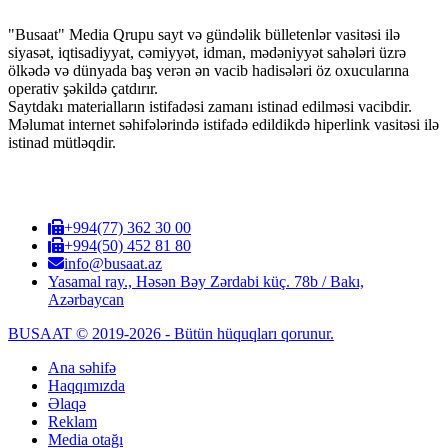
"Busaat" Media Qrupu sayt və gündəlik bülletenlər vasitəsi ilə
siyasət, iqtisadiyyat, cəmiyyət, idman, mədəniyyət sahələri üzrə
ölkədə və dünyada baş verən ən vacib hadisələri öz oxucularına
operativ şəkildə çatdırır.
Saytdakı materialların istifadəsi zamanı istinad edilməsi vacibdir.
Məlumat internet səhifələrində istifadə edildikdə hiperlink vasitəsi ilə
istinad mütləqdir.
+994(77) 362 30 00
+994(50) 452 81 80
info@busaat.az
Yasamal ray., Həsən Bəy Zərdabi küç. 78b / Bakı,
Azərbaycan
BUSAAT © 2019-2026 - Bütün hüquqları qorunur.
Ana səhifə
Haqqımızda
Əlaqə
Reklam
Media otağı