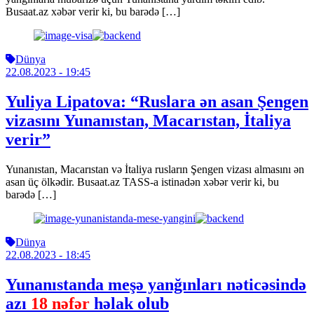
Busaat.az xəbər verir ki, bu barədə […]
Dünya
22.08.2023
- 19:45
Yuliya Lipatova: “Ruslara ən asan Şengen
vizasını Yunanıstan, Macarıstan, İtaliya
verir”
Yunanıstan, Macarıstan və İtaliya rusların Şengen vizası almasını ən
asan üç ölkədir. Busaat.az TASS-a istinadən xəbər verir ki, bu
barədə […]
Dünya
22.08.2023
- 18:45
Yunanıstanda meşə yanğınları nəticəsində
azı
18 nəfər
həlak olub