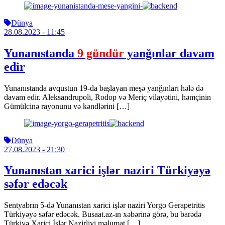
Dünya
28.08.2023
- 11:45
Yunanıstanda
9 gündür
yanğınlar davam
edir
Yunanıstanda avqustun 19-da başlayan meşə yanğınları hələ də
davam edir. Aleksandrupoli, Rodop və Meriç vilayətini, həmçinin
Gümülcinə rayonunu və kəndlərini […]
Dünya
27.08.2023
- 21:30
Yunanıstan xarici işlər naziri Türkiyəyə
səfər edəcək
Sentyabrın 5-də Yunanıstan xarici işlər naziri Yorgo Gerapetritis
Türkiyəyə səfər edəcək. Busaat.az-ın xəbərinə görə, bu barədə
Türkiyə Xarici İşlər Nazirliyi məlumat […]