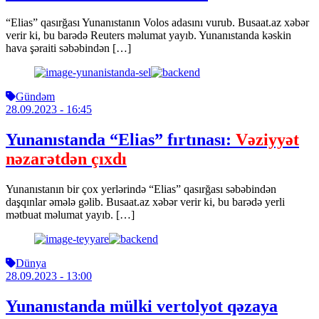
“Elias” qasırğası Yunanıstanın Volos adasını vurub. Busaat.az xəbər
verir ki, bu barədə Reuters məlumat yayıb. Yunanıstanda kəskin
hava şəraiti səbəbindən […]
Gündəm
28.09.2023
- 16:45
Yunanıstanda “Elias” fırtınası:
Vəziyyət
nəzarətdən çıxdı
Yunanıstanın bir çox yerlərində “Elias” qasırğası səbəbindən
daşqınlar əmələ gəlib. Busaat.az xəbər verir ki, bu barədə yerli
mətbuat məlumat yayıb. […]
Dünya
28.09.2023
- 13:00
Yunanıstanda mülki vertolyot qəzaya