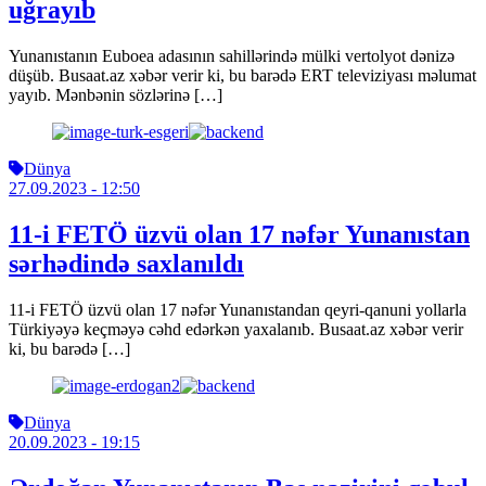
uğrayıb
Yunanıstanın Euboea adasının sahillərində mülki vertolyot dənizə
düşüb. Busaat.az xəbər verir ki, bu barədə ERT televiziyası məlumat
yayıb. Mənbənin sözlərinə […]
Dünya
27.09.2023
- 12:50
11-i FETÖ üzvü olan 17 nəfər Yunanıstan
sərhədində saxlanıldı
11-i FETÖ üzvü olan 17 nəfər Yunanıstandan qeyri-qanuni yollarla
Türkiyəyə keçməyə cəhd edərkən yaxalanıb. Busaat.az xəbər verir
ki, bu barədə […]
Dünya
20.09.2023
- 19:15