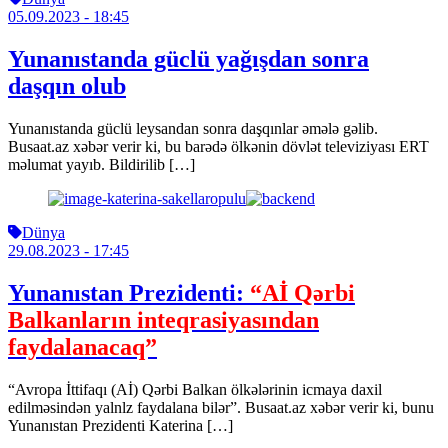
05.09.2023
- 18:45
Yunanıstanda güclü yağışdan sonra
daşqın olub
Yunanıstanda güclü leysandan sonra daşqınlar əmələ gəlib.
Busaat.az xəbər verir ki, bu barədə ölkənin dövlət televiziyası ERT
məlumat yayıb. Bildirilib […]
Dünya
29.08.2023
- 17:45
Yunanıstan Prezidenti:
“Aİ Qərbi
Balkanların inteqrasiyasından
faydalanacaq”
“Avropa İttifaqı (Aİ) Qərbi Balkan ölkələrinin icmaya daxil
edilməsindən yalnlz faydalana bilər”. Busaat.az xəbər verir ki, bunu
Yunanıstan Prezidenti Katerina […]