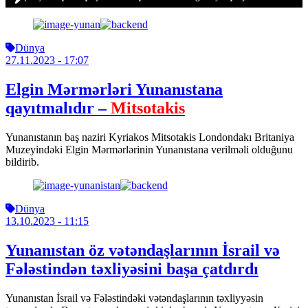
Dünya
27.11.2023
- 17:07
Elgin Mərmərləri Yunanıstana
qayıtmalıdır –
Mitsotakis
Yunanıstanın baş naziri Kyriakos Mitsotakis Londondakı Britaniya
Muzeyindəki Elgin Mərmərlərinin Yunanıstana verilməli olduğunu
bildirib.
Dünya
13.10.2023
- 11:15
Yunanıstan öz vətəndaşlarının İsrail və
Fələstindən təxliyəsini başa çatdırdı
Yunanıstan İsrail və Fələstindəki vətəndaşlarının təxliyyəsin