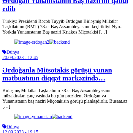
Ərdoğan Yunanıstanın Baş nazirini qəbul
edib
Türkiyə Prezidenti Rəcəb Tayyib Ərdoğan Birləşmiş Millətlər
Təşkilatının (BMT) 78-ci Baş Assambleyasının keçirildiyi Nyu-
Yorkda Yunanıstanın Baş naziri Kriakos Miçotakisi […]
Dünya
20.09.2023
- 12:45
Ərdoğanla Mitsotakis görüşü yunan
mətbuatının diqqət mərkəzində…
Birləşmiş Millətlər Təşkilatının 78-ci Baş Assambleyasının
müzakirələri çərçivəsində bu gün prezident Ərdoğan və
Yunanıstanın baş naziri Miçotakisin görüşü planlaşdırılır. Busaat.az
[…]
Dünya
12.09.2023
- 19:15