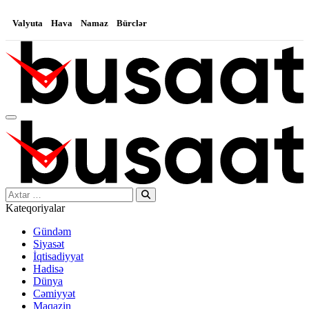
Valyuta
Hava
Namaz
Bürclər
Search…
Kateqoriyalar
Gündəm
Siyasət
İqtisadiyyat
Hadisə
Dünya
Cəmiyyət
Maqazin