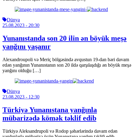
Dünya
25.08.2023
- 20:30
Yunanıstanda son 20 ilin ən böyük meşə
yanğını yaşanır
Alexandroupoli və Meriç bölgəsində avqustun 19-dan bəri davam
edən yanğının Yunanıstanın son 20 ildə qarşılaşdığı ən böyük meşə
yanğını olduğu […]
Dünya
23.08.2023
- 12:30
Türkiyə Yunanıstana yanğınla
mübarizədə kömək təklif edib
Türkiyə Aleksandrupoli və Rodop şəhərlərində davam edən
yanğınlarla mübarizə üçün Yunanıstana yardım təklifi edib.