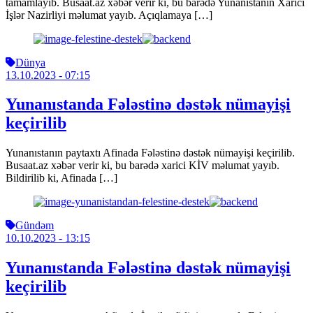
tamamlayıb. Busaat.az xəbər verir ki, bu barədə Yunanıstanın Xarici
İşlər Nazirliyi məlumat yayıb. Açıqlamaya […]
Dünya
13.10.2023
- 07:15
Yunanıstanda Fələstinə dəstək nümayişi
keçirilib
Yunanıstanın paytaxtı Afinada Fələstinə dəstək nümayişi keçirilib.
Busaat.az xəbər verir ki, bu barədə xarici KİV məlumat yayıb.
Bildirilib ki, Afinada […]
Gündəm
10.10.2023
- 13:15
Yunanıstanda Fələstinə dəstək nümayişi
keçirilib