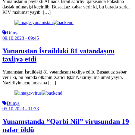
Yunanıstanın paytaxtı Afinada İsrail səfirliyi qarşısında Fələstinə
dəstək nümayişi keçirilib. Busaat.az xəbər verir ki, bu barədə xarici
KİV məlumat yayıb. […]
Dünya
09.10.2023
- 09:45
Yunanıstan İsraildəki 81 vətəndaşını
təxliyə etdi
Yunanıstan İsraildəki 81 vətəndaşını təxliyə edib. Busaat.az xəbər
verir ki, bu barədə ölkənin Xarici İşlər Nazirliyi məlumat yayıb.
Nazirliyin açıqlamasına […]
Dünya
05.10.2023
- 11:33
Yunanıstanda “Qərbi Nil” virusundan 19
nəfər öldü