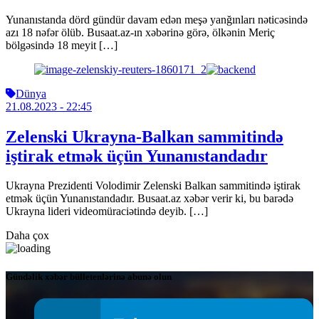
Yunanıstanda dörd gündür davam edən meşə yanğınları nəticəsində
azı 18 nəfər ölüb. Busaat.az-ın xəbərinə görə, ölkənin Meriç
bölgəsində 18 meyit […]
Dünya
21.08.2023
- 22:45
Zelenski Ukrayna-Balkan sammitində
iştirak etmək üçün Yunanıstandadır
Ukrayna Prezidenti Volodimir Zelenski Balkan sammitində iştirak
etmək üçün Yunanıstandadır. Busaat.az xəbər verir ki, bu barədə
Ukrayna lideri videomüraciətində deyib. […]
Daha çox
Gündəlik xəbər bülletenlərinə abunə olun