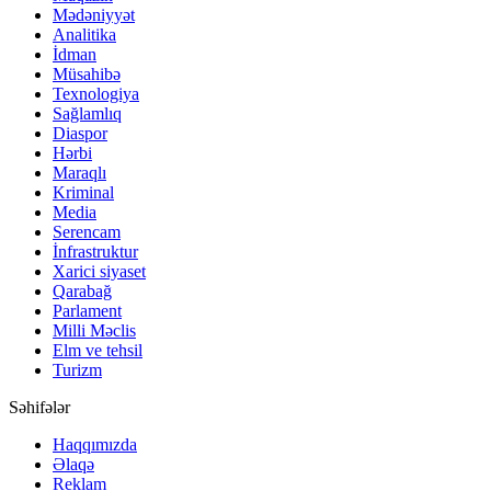
Mədəniyyət
Analitika
İdman
Müsahibə
Texnologiya
Sağlamlıq
Diaspor
Hərbi
Maraqlı
Kriminal
Media
Serencam
İnfrastruktur
Xarici siyaset
Qarabağ
Parlament
Milli Məclis
Elm ve tehsil
Turizm
Səhifələr
Haqqımızda
Əlaqə
Reklam