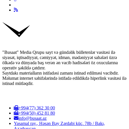
"Busaat" Media Qrupu sayt və gündəlik bülletenlər vasitəsi ilə
siyasət, iqtisadiyyat, cəmiyyət, idman, mədəniyyət sahələri üzrə
ölkədə və dünyada baş verən ən vacib hadisələri öz oxucularına
operativ şəkildə çatdırır.
Saytdakı materialların istifadəsi zamanı istinad edilməsi vacibdir.
Məlumat internet səhifələrində istifadə edildikdə hiperlink vasitəsi ilə
istinad mütləqdir.
+994(77) 362 30 00
+994(50) 452 81 80
info@busaat.az
Yasamal ray., Həsən Bəy Zərdabi küç. 78b / Bakı,
Azərbaycan