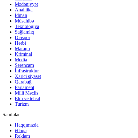
Mədəniyyət
Analitika
İdman
Müsahibə
Texnologiya
Sağlamlıq
Diaspor
Hərbi
Maraqlı
Kriminal
Media
Serencam
İnfrastruktur
Xarici siyaset
Qarabağ
Parlament
Milli Məclis
Elm ve tehsil
Turizm
Səhifələr
Haqqımızda
Əlaqə
Reklam