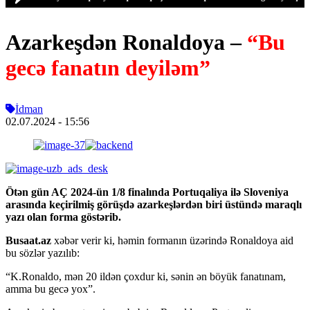
Azarkeşdən Ronaldoya –
“Bu
gecə fanatın deyiləm”
İdman
02.07.2024
- 15:56
Ötən gün AÇ 2024-ün 1/8 finalında Portuqaliya ilə Sloveniya
arasında keçirilmiş görüşdə azarkeşlərdən biri üstündə maraqlı
yazı olan forma göstərib.
Busaat.az
xəbər verir ki, həmin formanın üzərində Ronaldoya aid
bu sözlər yazılıb:
“K.Ronaldo, mən 20 ildən çoxdur ki, sənin ən böyük fanatınam,
amma bu gecə yox”.