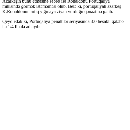
Azarkeşin bunu etməsinə səbəb isə Ronaldonu Portuqaliya
millisində görmək istəməməsi olub. Belə ki, portuqaliyalı azarkeş
K.Ronaldonun artıq yığmaya ziyan vurduğu qənaətinə gəlib.
Qeyd edək ki, Portuqaliya penaltilər seriyasında 3:0 hesablı qələbə
ilə 1/4 finala adlayıb.