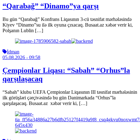
“Qarabağ” “Dinamo”ya qarşı
Bu gün “Qarabağ” Konfrans Liqasının 3-cü təsnifat mərhələsində
Kiyev “Dinamo”su ilə ilk oyuna çıxacaq. Busaat.az xəbər verir ki,
Polşanın Lublin […]
İdman
05.08.2026
- 09:58
Çempionlar Liqası: “Sabah” “Orhus”la
qarşılaşacaq
“Sabah” klubu UEFA Çempionlar Liqasının III təsnifat mərhələsinin
ilk görüşləri çərçivəsində bu gün Danimarkada “Orhus”la
qarşılaşacaq. Busaat.az xəbər verir ki, […]