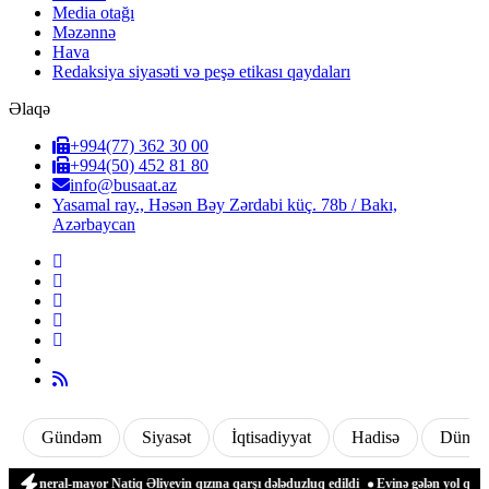
Media otağı
Məzənnə
Hava
Redaksiya siyasəti və peşə etikası qaydaları
Əlaqə
+994(77) 362 30 00
+994(50) 452 81 80
info@busaat.az
Yasamal ray., Həsən Bəy Zərdabi küç. 78b / Bakı,
Azərbaycan
Gündəm
Siyasət
İqtisadiyyat
Hadisə
Dünya
eneral-mayor Natiq Əliyevin qızına qarşı dələduzluq edildi
Evinə gələn yol qonşusu 