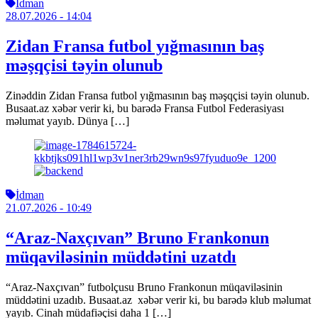
İdman
28.07.2026
- 14:04
Zidan Fransa futbol yığmasının baş
məşqçisi təyin olunub
Zinəddin Zidan Fransa futbol yığmasının baş məşqçisi təyin olunub.
Busaat.az xəbər verir ki, bu barədə Fransa Futbol Federasiyası
məlumat yayıb. Dünya […]
İdman
21.07.2026
- 10:49
“Araz-Naxçıvan” Bruno Frankonun
müqaviləsinin müddətini uzatdı
“Araz-Naxçıvan” futbolçusu Bruno Frankonun müqaviləsinin
müddətini uzadıb. Busaat.az xəbər verir ki, bu barədə klub məlumat
yayıb. Cinah müdafiəçisi daha 1 […]