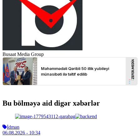
Busaat Media Group
Bu bölməyə aid digər xəbərlər
İdman
06.08.2026
- 10:34