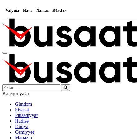
Valyuta
Hava
Namaz
Bürclər
Search…
Kateqoriyalar
Gündəm
Siyasət
İqtisadiyyat
Hadisə
Dünya
Cəmiyyət
Maqazin