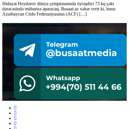
Hidayət Heydərov dünya çempionatında öyrəşdiyi 73 kq çəki
dərəcəsində mübarizə aparacaq. Busaat.az xəbər verir ki, bunu
Azərbaycan Cüdo Federasiyasının (ACF) […]
Gündəlik xəbər bülletenlərinə abunə olun