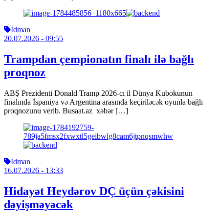
İdman
20.07.2026
- 09:55
Trampdan çempionatın finalı ilə bağlı
proqnoz
ABŞ Prezidenti Donald Tramp 2026-cı il Dünya Kubokunun
finalında İspaniya və Argentina arasında keçiriləcək oyunla bağlı
proqnozunu verib. Busaat.az xəbər […]
İdman
16.07.2026
- 13:33
Hidayət Heydərov DÇ üçün çəkisini
dəyişməyəcək