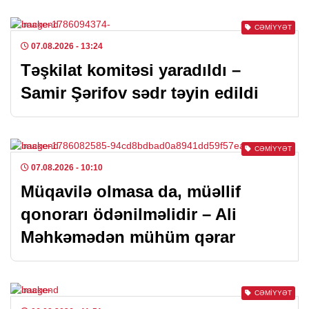
CƏMIYYƏT
07.08.2026
- 13:24
Təşkilat komitəsi yaradıldı –
Samir Şərifov sədr təyin edildi
CƏMIYYƏT
07.08.2026
- 10:10
Müqavilə olmasa da, müəllif
qonorarı ödənilməlidir – Ali
Məhkəmədən mühüm qərar
CƏMIYYƏT