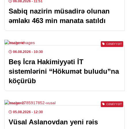
06.08.2026
- 11:51
Sabiq nazirin müsadirə olunan
əmlakı 463 min manata satıldı
CƏMIYYƏT
06.08.2026
- 10:30
Beş İcra Hakimiyyəti İT
sistemlərini “Hökumət buludu”na
köçürüb
CƏMIYYƏT
05.08.2026
- 12:30
Vüsal Aslanovdan yeni rəis