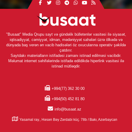
"Busaat" Media Qrupu sayt və gündəlik bülletenlər vasitəsi ilə siyasət,
iqtisadiyyat, cəmiyyət, idman, mədəniyyət sahələri üzrə ölkədə və
dünyada baş verən ən vacib hadisələri öz oxucularına operativ şəkildə
çatdırır.
Saytdakı materialların istifadəsi zamanı istinad edilməsi vacibdir.
Məlumat internet səhifələrində istifadə edildikdə hiperlink vasitəsi ilə
istinad mütləqdir.
+994(77) 362 30 00
+994(50) 452 81 80
info@busaat.az
Yasamal ray., Həsən Bəy Zərdabi küç. 78b / Bakı, Azərbaycan