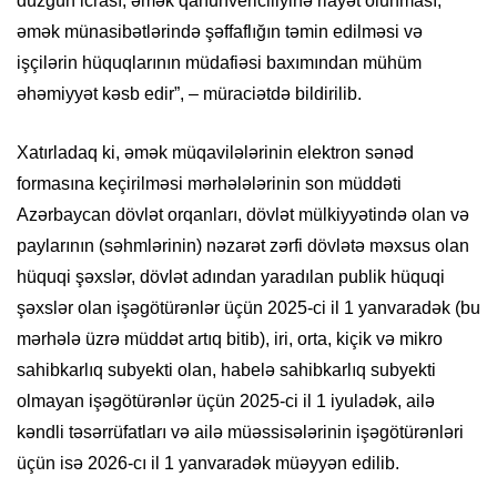
düzgün icrası, əmək qanunvericiliyinə riayət olunması,
əmək münasibətlərində şəffaflığın təmin edilməsi və
işçilərin hüquqlarının müdafiəsi baxımından mühüm
əhəmiyyət kəsb edir”, – müraciətdə bildirilib.
Xatırladaq ki, əmək müqavilələrinin elektron sənəd
formasına keçirilməsi mərhələlərinin son müddəti
Azərbaycan dövlət orqanları, dövlət mülkiyyətində olan və
paylarının (səhmlərinin) nəzarət zərfi dövlətə məxsus olan
hüquqi şəxslər, dövlət adından yaradılan publik hüquqi
şəxslər olan işəgötürənlər üçün 2025-ci il 1 yanvaradək (bu
mərhələ üzrə müddət artıq bitib), iri, orta, kiçik və mikro
sahibkarlıq subyekti olan, habelə sahibkarlıq subyekti
olmayan işəgötürənlər üçün 2025-ci il 1 iyuladək, ailə
kəndli təsərrüfatları və ailə müəssisələrinin işəgötürənləri
üçün isə 2026-cı il 1 yanvaradək müəyyən edilib.