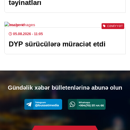
təyinatları
CƏMIYYƏT
05.08.2026
- 11:05
DYP sürücülərə müraciət etdi
Gündəlik xəbər bülletenlərinə abunə olun