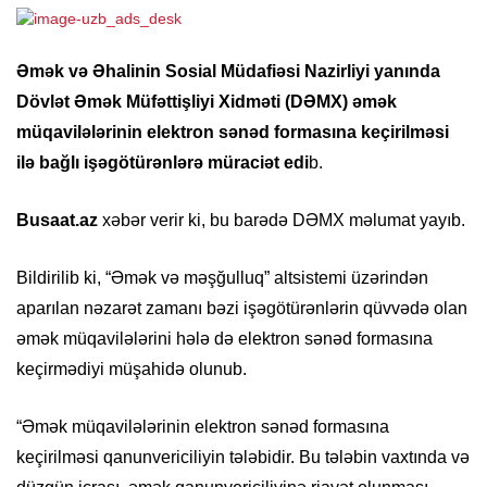
Əmək və Əhalinin Sosial Müdafiəsi Nazirliyi yanında
Dövlət Əmək Müfəttişliyi Xidməti (DƏMX) əmək
müqavilələrinin elektron sənəd formasına keçirilməsi
ilə bağlı işəgötürənlərə müraciət edi
b.
Busaat.az
xəbər verir ki, bu barədə DƏMX məlumat yayıb.
Bildirilib ki, “Əmək və məşğulluq” altsistemi üzərindən
aparılan nəzarət zamanı bəzi işəgötürənlərin qüvvədə olan
əmək müqavilələrini hələ də elektron sənəd formasına
keçirmədiyi müşahidə olunub.
“Əmək müqavilələrinin elektron sənəd formasına
keçirilməsi qanunvericiliyin tələbidir. Bu tələbin vaxtında və