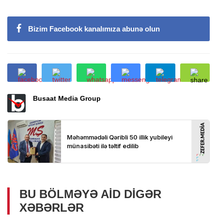
Bizim Facebook kanalımıza abunə olun
Busaat Media Group
BU BÖLMƏYƏ AID DIGƏR
XƏBƏRLƏR