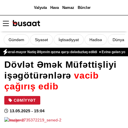
Valyuta
Hava
Namaz
Bürclər
Gündəm
Siyasət
İqtisadiyyat
Hadisə
Dünya
eral-mayor Natiq Əliyevin qızına qarşı dələduzluq edildi
Evinə gələn yol qon
Dövlət Əmək Müfəttişliyi
işəgötürənlərə
vacib
çağırış edib
CƏMIYYƏT
13.05.2025
- 15:04