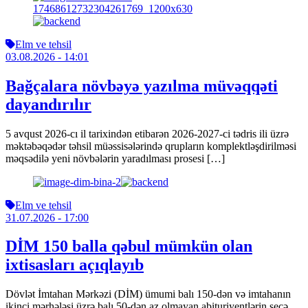
Elm ve tehsil
03.08.2026
- 14:01
Bağçalara növbəyə yazılma müvəqqəti
dayandırılır
5 avqust 2026-cı il tarixindən etibarən 2026-2027-ci tədris ili üzrə
məktəbəqədər təhsil müəssisələrində qrupların komplektləşdirilməsi
məqsədilə yeni növbələrin yaradılması prosesi […]
Elm ve tehsil
31.07.2026
- 17:00
DİM 150 balla qəbul mümkün olan
ixtisasları açıqlayıb
Dövlət İmtahan Mərkəzi (DİM) ümumi balı 150-dən və imtahanın
ikinci mərhələsi üzrə balı 50-dən az olmayan abituriyentlərin seçə