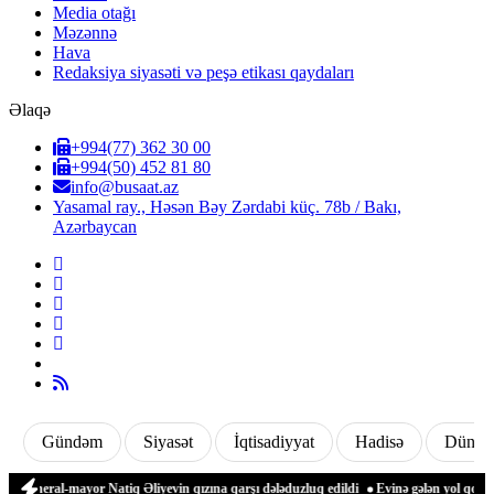
Media otağı
Məzənnə
Hava
Redaksiya siyasəti və peşə etikası qaydaları
Əlaqə
+994(77) 362 30 00
+994(50) 452 81 80
info@busaat.az
Yasamal ray., Həsən Bəy Zərdabi küç. 78b / Bakı,
Azərbaycan
Gündəm
Siyasət
İqtisadiyyat
Hadisə
Dünya
neral-mayor Natiq Əliyevin qızına qarşı dələduzluq edildi
Evinə gələn yol qonşusu t