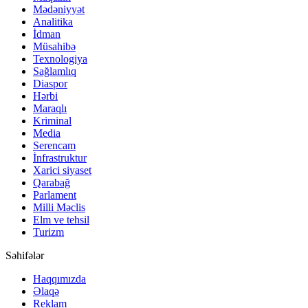
Mədəniyyət
Analitika
İdman
Müsahibə
Texnologiya
Sağlamlıq
Diaspor
Hərbi
Maraqlı
Kriminal
Media
Serencam
İnfrastruktur
Xarici siyaset
Qarabağ
Parlament
Milli Məclis
Elm ve tehsil
Turizm
Səhifələr
Haqqımızda
Əlaqə
Reklam