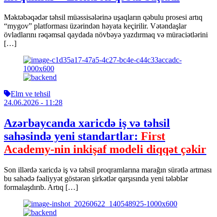
Məktəbəqədər təhsil müəssisələrinə uşaqların qəbulu prosesi artıq
“mygov” platforması üzərindən həyata keçirilir. Vətəndaşlar
övladlarını rəqəmsal qaydada növbəyə yazdırmaq və müraciətlərini
[…]
Elm ve tehsil
24.06.2026
- 11:28
Azərbaycanda xaricdə iş və təhsil
sahəsində yeni standartlar:
First
Academy-nin inkişaf modeli diqqət çəkir
Son illərdə xaricdə iş və təhsil proqramlarına marağın sürətlə artması
bu sahədə fəaliyyət göstərən şirkətlər qarşısında yeni tələblər
formalaşdırıb. Artıq […]