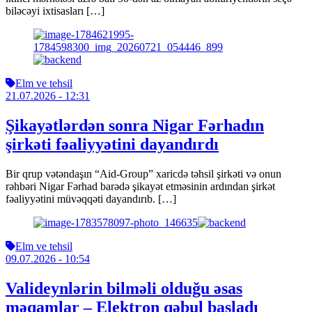
biləcəyi ixtisasları […]
Elm ve tehsil
21.07.2026
- 12:31
Şikayətlərdən sonra Nigar Fərhadın
şirkəti fəaliyyətini dayandırdı
Bir qrup vətəndaşın “Aid-Group” xaricdə təhsil şirkəti və onun
rəhbəri Nigar Fərhad barədə şikayət etməsinin ardından şirkət
fəaliyyətini müvəqqəti dayandırıb. […]
Elm ve tehsil
09.07.2026
- 10:54
Valideynlərin bilməli olduğu əsas
məqamlar – Elektron qəbul başladı