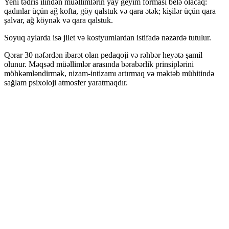
Yeni tədris ilindən müəllimlərin yay geyim forması belə olacaq:
qadınlar üçün ağ kofta, göy qalstuk və qara ətək; kişilər üçün qara
şalvar, ağ köynək və qara qalstuk.
Soyuq aylarda isə jilet və kostyumlardan istifadə nəzərdə tutulur.
Qərar 30 nəfərdən ibarət olan pedaqoji və rəhbər heyətə şamil
olunur. Məqsəd müəllimlər arasında bərabərlik prinsiplərini
möhkəmləndirmək, nizam-intizamı artırmaq və məktəb mühitində
sağlam psixoloji atmosfer yaratmaqdır.