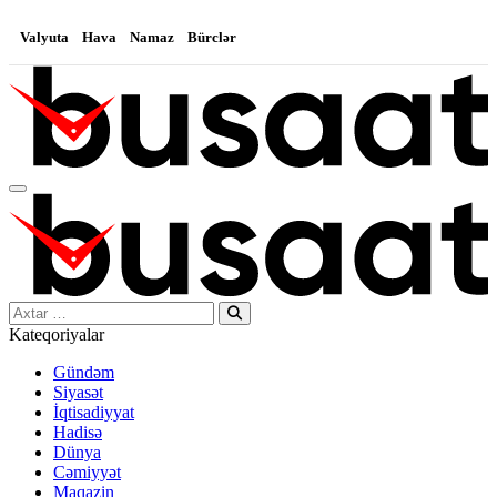
Valyuta
Hava
Namaz
Bürclər
Search…
Kateqoriyalar
Gündəm
Siyasət
İqtisadiyyat
Hadisə
Dünya
Cəmiyyət
Maqazin