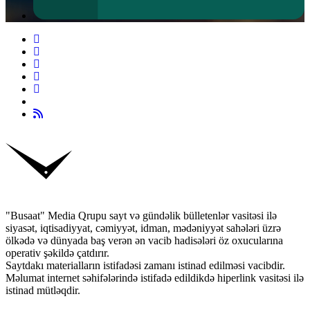
"Busaat" Media Qrupu sayt və gündəlik bülletenlər vasitəsi ilə
siyasət, iqtisadiyyat, cəmiyyət, idman, mədəniyyət sahələri üzrə
ölkədə və dünyada baş verən ən vacib hadisələri öz oxucularına
operativ şəkildə çatdırır.
Saytdakı materialların istifadəsi zamanı istinad edilməsi vacibdir.
Məlumat internet səhifələrində istifadə edildikdə hiperlink vasitəsi ilə
istinad mütləqdir.