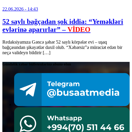
22.06.2026
- 14:43
52 saylı bağçadan şok iddia: “Yeməkləri
evlərinə aparırlar” –
VİDEO
Redaksiyamıza Gəncə şəhər 52 saylı körpələr evi – uşaq
bağçasından şikayətlər daxil olub. “Xəbərsiz”ə müraciət edən bir
neçə valideyn bildirir […]
Gündəlik xəbər bülletenlərinə abunə olun