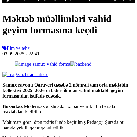
Məktəb müəllimləri vahid
geyim formasına keçdi
Elm ve tehsil
03.09.2025
- 22:41
Samux rayonu Qarayeri qəsəbə 2 nömrəli tam orta məktəbin
kollektivi 2025–2026-cı tədris ilindən vahid məktəbli geyim
formasından istifadə edəcək.
Busaat.az
Modern.az-a istinadən xəbər verir ki, bu barədə
məktəbdən bildirilib.
Məlumata görə, ötən tədris ilində keçirilmiş Pedaqoji Şurada bu
barədə yekdil qərar qəbul edilib.