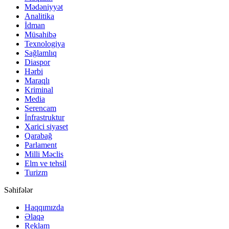
Mədəniyyət
Analitika
İdman
Müsahibə
Texnologiya
Sağlamlıq
Diaspor
Hərbi
Maraqlı
Kriminal
Media
Serencam
İnfrastruktur
Xarici siyaset
Qarabağ
Parlament
Milli Məclis
Elm ve tehsil
Turizm
Səhifələr
Haqqımızda
Əlaqə
Reklam