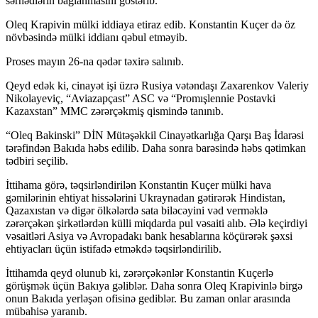
sərhədlərin bağlanmasını göstərib.
Oleq Krapivin mülki iddiaya etiraz edib. Konstantin Kuçer də öz
növbəsində mülki iddianı qəbul etməyib.
Proses mayın 26-na qədər təxirə salınıb.
Qeyd edək ki, cinayət işi üzrə Rusiya vətəndaşı Zaxarenkov Valeriy
Nikolayeviç, “Aviazapçast” ASC və “Promışlennie Postavki
Kazaxstan” MMC zərərçəkmiş qismində tanınıb.
“Oleq Bakinski” DİN Mütəşəkkil Cinayətkarlığa Qarşı Baş İdarəsi
tərəfindən Bakıda həbs edilib. Daha sonra barəsində həbs qətimkan
tədbiri seçilib.
İttihama görə, təqsirləndirilən Konstantin Kuçer mülki hava
gəmilərinin ehtiyat hissələrini Ukraynadan gətirərək Hindistan,
Qazaxıstan və digər ölkələrdə sata biləcəyini vəd verməklə
zərərçəkən şirkətlərdən külli miqdarda pul vəsaiti alıb. Ələ keçirdiyi
vəsaitləri Asiya və Avropadakı bank hesablarına köçürərək şəxsi
ehtiyacları üçün istifadə etməkdə təqsirləndirilib.
İttihamda qeyd olunub ki, zərərçəkənlər Konstantin Kuçerlə
görüşmək üçün Bakıya gəliblər. Daha sonra Oleq Krapivinlə birgə
onun Bakıda yerləşən ofisinə gediblər. Bu zaman onlar arasında
mübahisə yaranıb.