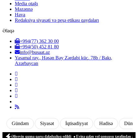
Media otağı
Məzənnə
Hava
Redaksiya siyasəti və peşə etikası qaydaları
Əlaqə
+994(77) 362 30 00
+994(50) 452 81 80
info@busaat.az
Yasamal ray., Həsən Bəy Zərdabi küç. 78b / Bakı,
Azərbaycan
Gündəm
Siyasət
İqtisadiyyat
Hadisə
Dünya
liyevin qızına qarşı dələduzluq edildi
Evinə gələn yol qonşusu tərəfindən zəbt edi