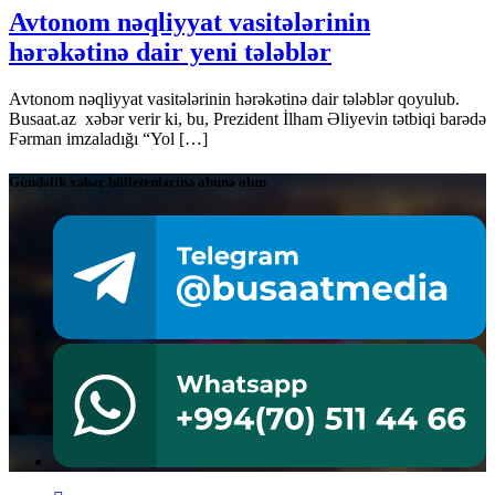
Avtonom nəqliyyat vasitələrinin
hərəkətinə dair yeni tələblər
Avtonom nəqliyyat vasitələrinin hərəkətinə dair tələblər qoyulub.
Busaat.az xəbər verir ki, bu, Prezident İlham Əliyevin tətbiqi barədə
Fərman imzaladığı “Yol […]
Gündəlik xəbər bülletenlərinə abunə olun