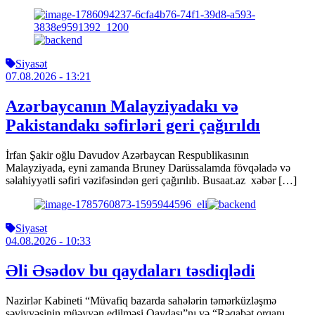
Siyasət
07.08.2026
- 13:21
Azərbaycanın Malayziyadakı və
Pakistandakı səfirləri geri çağırıldı
İrfan Şakir oğlu Davudov Azərbaycan Respublikasının
Malayziyada, eyni zamanda Bruney Darüssalamda fövqəladə və
səlahiyyətli səfiri vəzifəsindən geri çağırılıb. Busaat.az xəbər […]
Siyasət
04.08.2026
- 10:33
Əli Əsədov bu qaydaları təsdiqlədi
Nazirlər Kabineti “Müvafiq bazarda sahələrin təmərküzləşmə
səviyyəsinin müəyyən edilməsi Qaydası”nı və “Rəqabət orqanı