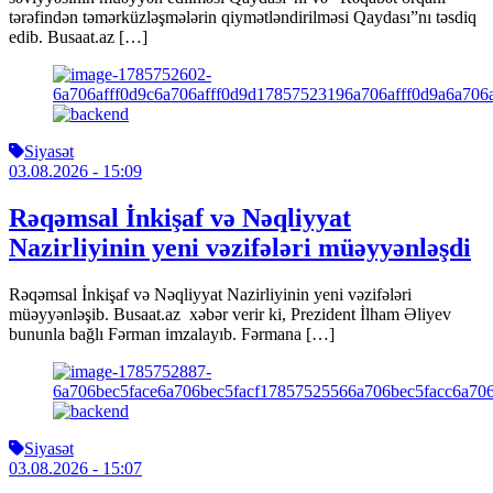
tərəfindən təmərküzləşmələrin qiymətləndirilməsi Qaydası”nı təsdiq
edib. Busaat.az […]
Siyasət
03.08.2026
- 15:09
Rəqəmsal İnkişaf və Nəqliyyat
Nazirliyinin yeni vəzifələri müəyyənləşdi
Rəqəmsal İnkişaf və Nəqliyyat Nazirliyinin yeni vəzifələri
müəyyənləşib. Busaat.az xəbər verir ki, Prezident İlham Əliyev
bununla bağlı Fərman imzalayıb. Fərmana […]
Siyasət
03.08.2026
- 15:07