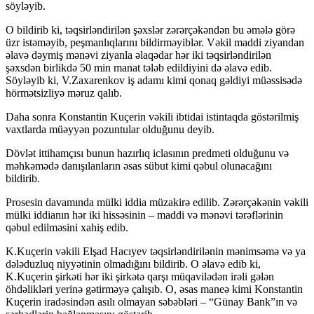
söyləyib.
O bildirib ki, təqsirləndirilən şəxslər zərərçəkəndən bu əmələ görə
üzr istəməyib, peşmanlıqlarını bildirməyiblər. Vəkil maddi ziyandan
əlavə dəymiş mənəvi ziyanla əlaqədar hər iki təqsirləndirilən
şəxsdən birlikdə 50 min manat tələb edildiyini də əlavə edib.
Söyləyib ki, V.Zaxarenkov iş adamı kimi qonaq gəldiyi müəssisədə
hörmətsizliyə məruz qalıb.
Daha sonra Konstantin Kuçerin vəkili ibtidai istintaqda göstərilmiş
vaxtlarda müəyyən pozuntular olduğunu deyib.
Dövlət ittihamçısı bunun hazırlıq iclasının predmeti olduğunu və
məhkəmədə danışılanların əsas sübut kimi qəbul olunacağını
bildirib.
Prosesin davamında mülki iddia müzakirə edilib. Zərərçəkənin vəkili
mülki iddianın hər iki hissəsinin – maddi və mənəvi tərəflərinin
qəbul edilməsini xahiş edib.
K.Kuçerin vəkili Elşad Hacıyev təqsirləndirilənin mənimsəmə və ya
dələduzluq niyyətinin olmadığını bildirib. O əlavə edib ki,
K.Kuçerin şirkəti hər iki şirkətə qarşı müqavilədən irəli gələn
öhdəlikləri yerinə gətirməyə çalışıb. O, əsas maneə kimi Konstantin
Kuçerin iradəsindən asılı olmayan səbəbləri – “Günay Bank”ın və