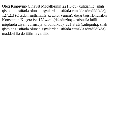
Oleq Krapivinə Cinayət Məcəlləsinin 221.3-cü (xuliqanlıq, silah
qismində istifadə olunan əşyalardan istifadə etməklə törədildikdə),
127.2.3 (Qəsdən sağlamlığa az zərər vurma), digər təqsirləndirilən
Konstantin Kuçerə isə 178.4-cü (dələduzluq – xüsusilə külli
miqdarda ziyan vurmaqla törədildikdə), 221.3-cü (xuliqanlıq, silah
qismində istifadə olunan əşyalardan istifadə etməklə törədildikdə)
maddəsi ilə də ittiham verilib.