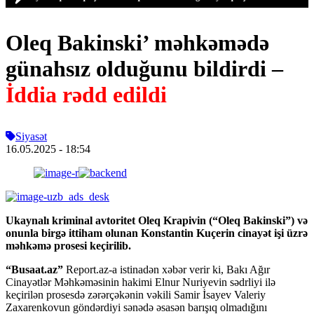
Oleq Bakinski’ məhkəmədə
günahsız olduğunu bildirdi –
İddia rədd edildi
Siyasət
16.05.2025
- 18:54
Ukaynalı kriminal avtoritet Oleq Krapivin (“Oleq Bakinski”) və
onunla birgə ittiham olunan Konstantin Kuçerin cinayət işi üzrə
məhkəmə prosesi keçirilib.
“Busaat.az”
Report.az-a istinadən xəbər verir ki, Bakı Ağır
Cinayətlər Məhkəməsinin hakimi Elnur Nuriyevin sədrliyi ilə
keçirilən prosesdə zərərçəkənin vəkili Samir İsayev Valeriy
Zaxarenkovun göndərdiyi sənədə əsasən barışıq olmadığını