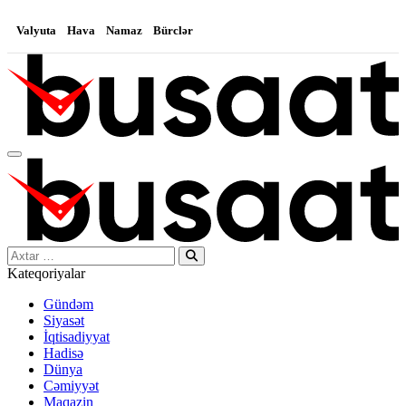
Valyuta
Hava
Namaz
Bürclər
Search…
Kateqoriyalar
Gündəm
Siyasət
İqtisadiyyat
Hadisə
Dünya
Cəmiyyət
Maqazin