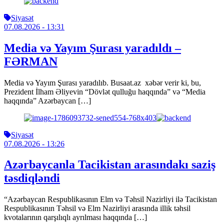
Siyasət
07.08.2026
- 13:31
Media və Yayım Şurası yaradıldı –
FƏRMAN
Media və Yayım Şurası yaradılıb. Busaat.az xəbər verir ki, bu,
Prezident İlham Əliyevin “Dövlət qulluğu haqqında” və “Media
haqqında” Azərbaycan […]
Siyasət
07.08.2026
- 13:26
Azərbaycanla Tacikistan arasındakı saziş
təsdiqləndi
“Azərbaycan Respublikasının Elm və Təhsil Nazirliyi ilə Tacikistan
Respublikasının Təhsil və Elm Nazirliyi arasında illik təhsil
kvotalarının qarşılıqlı ayrılması haqqında […]