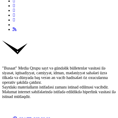
"Busaat" Media Qrupu sayt və gündəlik bülletenlər vasitəsi ilə
siyasət, iqtisadiyyat, cəmiyyət, idman, mədəniyyət sahələri üzrə
ölkədə və dünyada baş verən ən vacib hadisələri öz oxucularına
operativ şəkildə çatdırır.
Saytdakı materialların istifadəsi zamanı istinad edilməsi vacibdir.
Məlumat internet səhifələrində istifadə edildikdə hiperlink vasitəsi ilə
istinad mütləqdir.